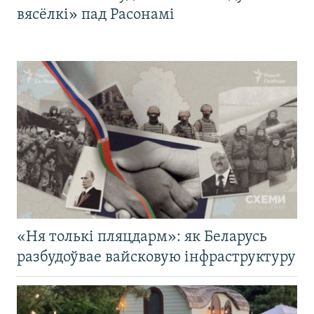
вясёлкі» пад Расонамі
«Ня толькі пляцдарм»: як Беларусь
разбудоўвае вайсковую інфраструктуру