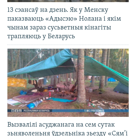
13 сэансаў на дзень. Як у Менску
паказваюць «Адысэю» Нолана і якім
чынам зараз сусьветныя кінагіты
трапляюць у Беларусь
Вызвалілі асуджанага на сем сутак
зьняволеньня ўдзельніка зьезду «Сям’і