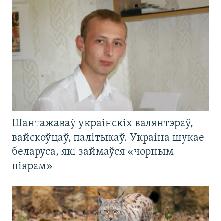
Шантажаваў украінскіх валянтэраў,
вайскоўцаў, палітыкаў. Украіна шукае
беларуса, які займаўся «чорным
піярам»