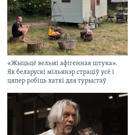
«Жыцьцё вельмі афігенная штука».
Як беларускі мільянэр страціў усё і
цяпер робіць хаткі для турыстаў