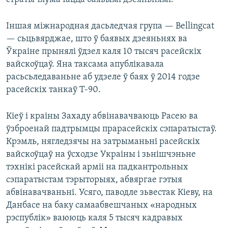
Іншая міжнародная дасьледчая група — Bellingcat
— сьцьвярджае, што ў баявых дзеяньнях ва
Ўкраіне прынялі ўдзел каля 10 тысяч расейскіх
вайскоўцаў. Яна таксама апублікавала
расьсьледаваньне аб удзеле ў баях ў 2014 годзе
расейскіх танкаў Т-90.
Кіеў і краіны Захаду абвінавачваюць Расею ва
ўзброенай падтрымцы прарасейскіх сэпаратыстаў.
Крэмль, нягледзячы на затрыманьні расейскіх
вайскоўцаў на ўсходзе Украіны і зьнішчэньне
тэхнікі расейскай арміі на падкантрольных
сэпаратыстам тэрыторыях, абвяргае гэтыя
абвінавачваньні. Усяго, паводле зьвестак Кіеву, на
Данбасе на баку самаабвешчаных «народных
рэспублік» ваююць каля 5 тысяч кадравых