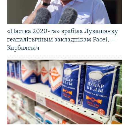
«Пастка 2020-га» зрабіла Лукашэнку
геапалітычным закладнікам Расеі, —
Карбалевіч