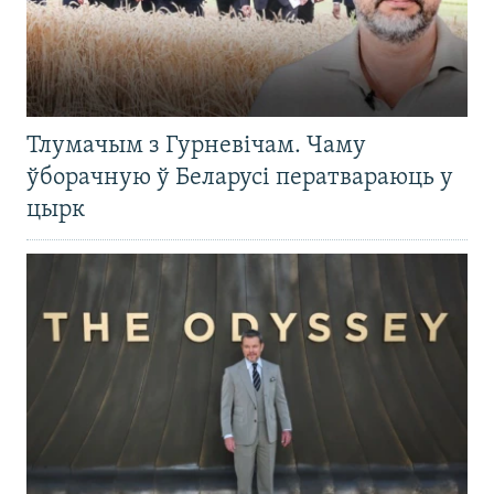
Тлумачым з Гурневічам. Чаму
ўборачную ў Беларусі ператвараюць у
цырк