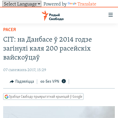
Powered by
Translate
Лінкі
ўнівэрсальнага
доступу
РАСЕЯ
НАВІНЫ
Перайсьці
CIT: на Данбасе ў 2014 годзе
да
ТОЛЬКІ НА СВАБОДЗЕ
УСЕ НАВІНЫ
загінулі каля 200 расейскіх
галоўнага
СУВЯЗЬ
ВІДЭА І ФОТА
ТЭСТЫ
зьместу
вайскоўцаў
Перайсьці
ПАДПІСАЦЦА
ЛЮДЗІ
БЛОГІ
АБЫСЬЦІ БЛЯКАВАНЬНЕ
да
07 сьнежань 2017, 15:29
ПАЛІТЫКА
ГІСТОРЫЯ НА СВАБОДЗЕ
ПАДЗЯЛІЦЦА ІНФАРМАЦЫЯЙ
RSS
галоўнай
САЧЫЦЕ ЗА АБНАЎЛЕНЬНЯМІ
Падзяліцца
Без VPN
навігацыі
ЭКАНОМІКА
ПАДКАСТЫ
ПАДКАСТЫ
Перайсьці
ВАЙНА
КНІГІ
FACEBOOK
да
Зрабіце Свабоду прыярытэтнай крыніцай ў Google
БЕЛАРУСЫ НА ВАЙНЕ
АЎДЫЁКНІГІ
TWITTER
пошуку
ПАЛІТВЯЗЬНІ
PREMIUM
Усе сайты РС/РСЭ