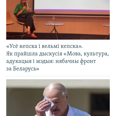
«Усё кепска і вельмі кепска».
Як прайшла дыскусія «Мова, культура,
адукацыя і мэдыя: нябачны фронт
за Беларусь»