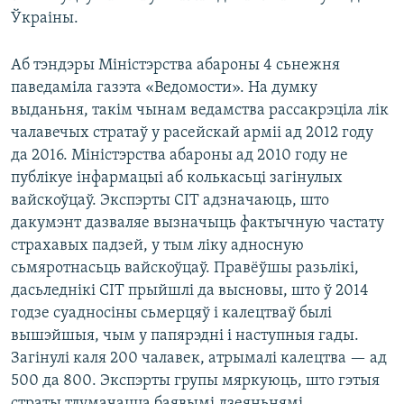
Ўкраіны.
Аб тэндэры Міністэрства абароны 4 сьнежня
паведаміла газэта «Ведомости». На думку
выданьня, такім чынам ведамства рассакрэціла лік
чалавечых стратаў у расейскай арміі ад 2012 году
да 2016. Міністэрства абароны ад 2010 году не
публікуе інфармацыі аб колькасьці загінулых
вайскоўцаў. Экспэрты CIT адзначаюць, што
дакумэнт дазваляе вызначыць фактычную частату
страхавых падзей, у тым ліку адносную
сьмяротнасьць вайскоўцаў. Правёўшы разьлікі,
дасьледнікі CIT прыйшлі да высновы, што ў 2014
годзе суадносіны сьмерцяў і калецтваў былі
вышэйшыя, чым у папярэдні і наступныя гады.
Загінулі каля 200 чалавек, атрымалі калецтва — ад
500 да 800. Экспэрты групы мяркуюць, што гэтыя
страты тлумачацца баявымі дзеяньнямі.