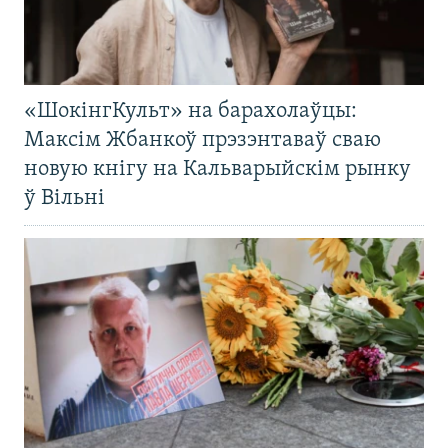
«ШокінгКульт» на барахолаўцы:
Максім Жбанкоў прэзэнтаваў сваю
новую кнігу на Кальварыйскім рынку
ў Вільні