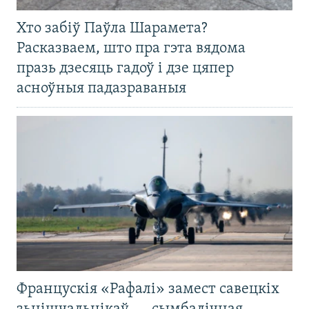
Хто забіў Паўла Шарамета?
Расказваем, што пра гэта вядома
празь дзесяць гадоў і дзе цяпер
асноўныя падазраваныя
Францускія «Рафалі» замест савецкіх