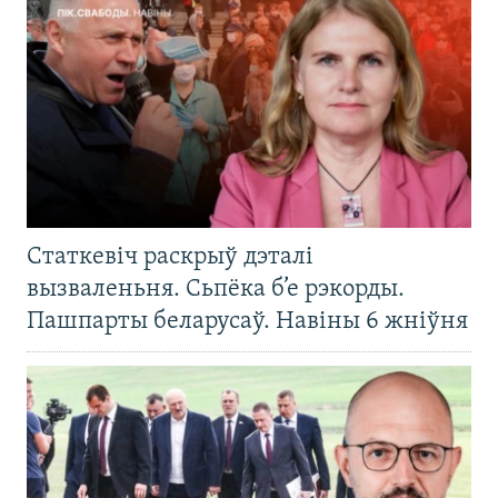
Статкевіч раскрыў дэталі
вызваленьня. Сьпёка б’е рэкорды.
Пашпарты беларусаў. Навіны 6 жніўня