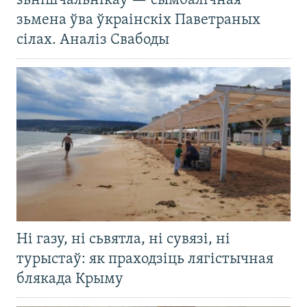
зьнішчальнікаў — сымбалічная
зьмена ўва ўкраінскіх Паветраных
сілах. Аналіз Свабоды
Ні газу, ні сьвятла, ні сувязі, ні
турыстаў: як праходзіць лягістычная
блякада Крыму