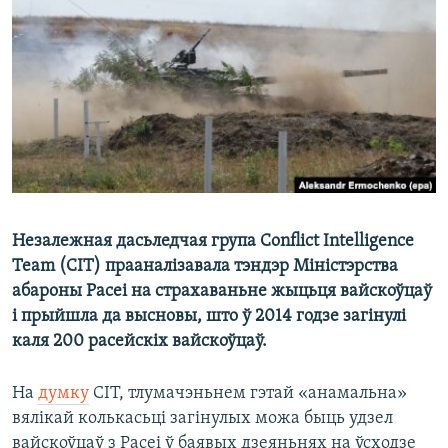
КУЛЬТУРА
МОВА
КАЛЯНДАР
НА ХВАЛЯХ СВАБОДЫ
Незалежная дасьледчая група Conflict Intelligence
Team (CIT) прааналізавала тэндэр Міністэрства
абароны Расеі на страхаваньне жыцьця вайскоўцаў
і прыйшла да высновы, што ў 2014 годзе загінулі
каля 200 расейскіх вайскоўцаў.
На
думку
CIT, тлумачэньнем гэтай «анамальна»
вялікай колькасьці загінулых можа быць удзел
вайскоўцаў з Расеі ў баявых дзеяньнях на ўсходзе