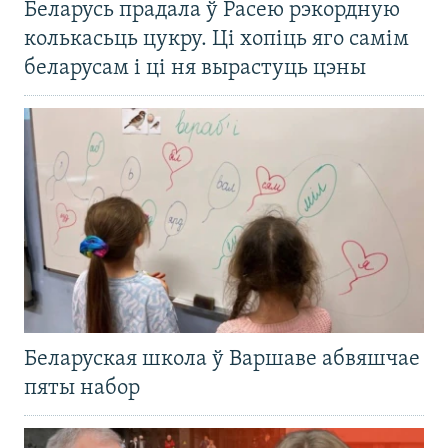
Беларусь прадала ў Расею рэкордную
колькасьць цукру. Ці хопіць яго самім
беларусам і ці ня вырастуць цэны
Беларуская школа ў Варшаве абвяшчае
пяты набор