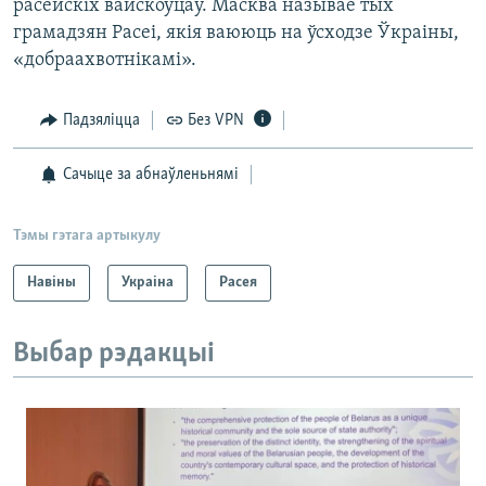
расейскіх вайскоўцаў. Масква называе тых
грамадзян Расеі, якія ваююць на ўсходзе Ўкраіны,
«добраахвотнікамі».
Падзяліцца
Без VPN
Сачыце за абнаўленьнямі
Тэмы гэтага артыкулу
Навіны
Украіна
Расея
Выбар рэдакцыі