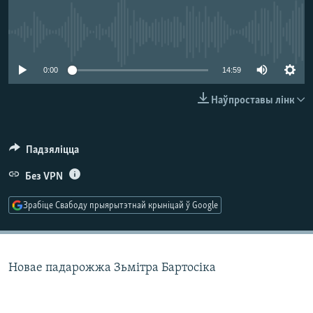
КУЛЬТУРА
МОВА
КАЛЯНДАР
НА ХВАЛЯХ СВАБОДЫ
No media source currently available
0:00
14:59
Наўпроставы лінк
Падзяліцца
Без VPN
Зрабіце Свабоду прыярытэтнай крыніцай ў Google
Новае падарожжа Зьмітра Бартосіка