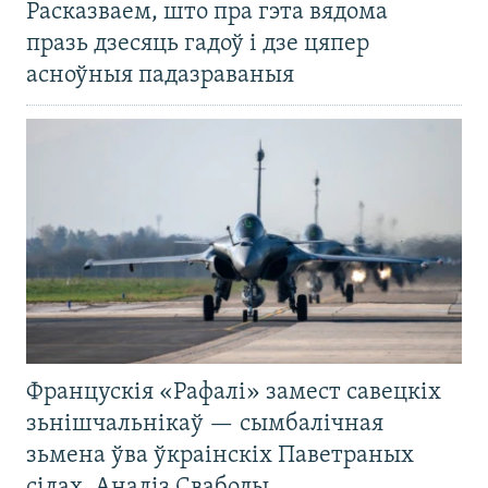
Расказваем, што пра гэта вядома
празь дзесяць гадоў і дзе цяпер
асноўныя падазраваныя
Францускія «Рафалі» замест савецкіх
зьнішчальнікаў — сымбалічная
зьмена ўва ўкраінскіх Паветраных
сілах. Аналіз Свабоды