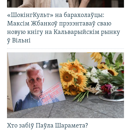
«ШокінгКульт» на барахолаўцы:
Максім Жбанкоў прэзэнтаваў сваю
новую кнігу на Кальварыйскім рынку
ў Вільні
Хто забіў Паўла Шарамета?