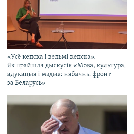
«Усё кепска і вельмі кепска».
Як прайшла дыскусія «Мова, культура,
адукацыя і мэдыя: нябачны фронт
за Беларусь»