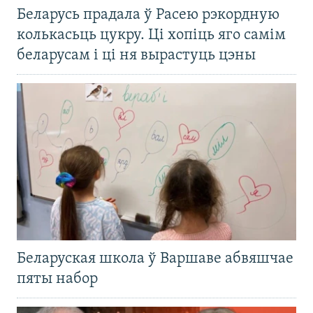
Беларусь прадала ў Расею рэкордную
колькасьць цукру. Ці хопіць яго самім
беларусам і ці ня вырастуць цэны
Беларуская школа ў Варшаве абвяшчае
пяты набор