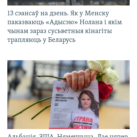
13 сэансаў на дзень. Як у Менску
паказваюць «Адысэю» Нолана і якім
чынам зараз сусьветныя кінагіты
трапляюць у Беларусь