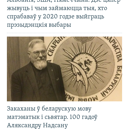
Альбанія, ЗША, Нямеччына. Дзе цяпер
жывуць і чым займаюцца тыя, хто
спрабаваў у 2020 годзе выйграць
прэзыдэнцкія выбары
Закаханы ў беларускую мову
матэматык і сьвятар. 100 гадоў
Аляксандру Надсану