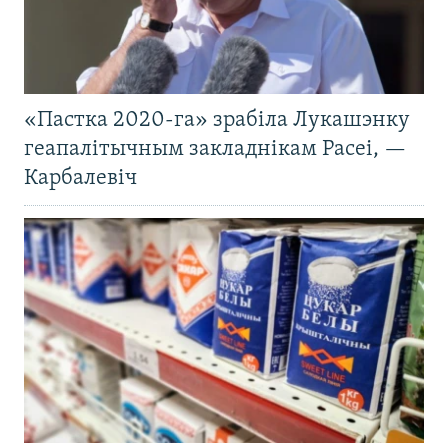
«Пастка 2020-га» зрабіла Лукашэнку
геапалітычным закладнікам Расеі, —
Карбалевіч