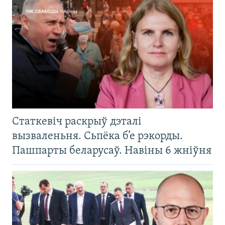
Статкевіч раскрыў дэталі
вызваленьня. Сьпёка б’е рэкорды.
Пашпарты беларусаў. Навіны 6 жніўня