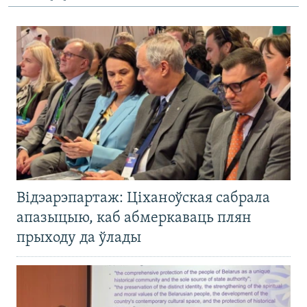
Відэарэпартаж: Ціханоўская сабрала
апазыцыю, каб абмеркаваць плян
прыходу да ўлады