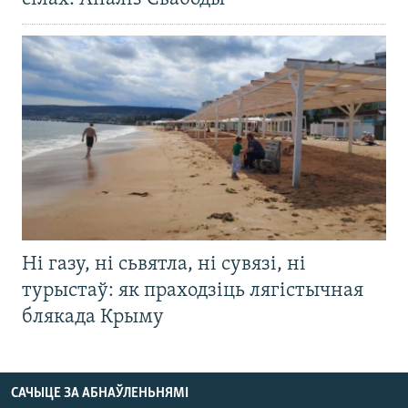
Ні газу, ні сьвятла, ні сувязі, ні
турыстаў: як праходзіць лягістычная
блякада Крыму
САЧЫЦЕ ЗА АБНАЎЛЕНЬНЯМІ