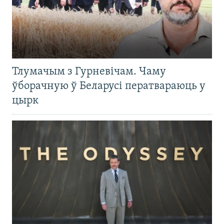
Тлумачым з Гурневічам. Чаму
ўборачную ў Беларусі ператвараюць у
цырк