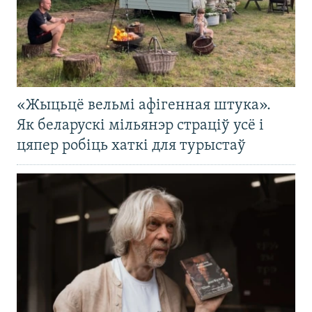
«Жыцьцё вельмі афігенная штука».
Як беларускі мільянэр страціў усё і
цяпер робіць хаткі для турыстаў