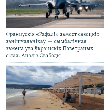
Францускія «Рафалі» замест савецкіх
зьнішчальнікаў — сымбалічная
зьмена ўва ўкраінскіх Паветраных
сілах. Аналіз Свабоды