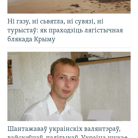
Ні газу, ні сьвятла, ні сувязі, ні
турыстаў: як праходзіць лягістычная
блякада Крыму
Шантажаваў украінскіх валянтэраў,