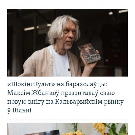
«ШокінгКульт» на барахолаўцы:
Максім Жбанкоў прэзэнтаваў сваю
новую кнігу на Кальварыйскім рынку
ў Вільні