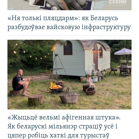
«Ня толькі пляцдарм»: як Беларусь
разбудоўвае вайсковую інфраструктуру
«Жыцьцё вельмі афігенная штука».
Як беларускі мільянэр страціў усё і
цяпер робіць хаткі для турыстаў