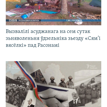
Вызвалілі асуджанага на сем сутак
зьняволеньня ўдзельніка зьезду «Сям’і
вясёлкі» пад Расонамі