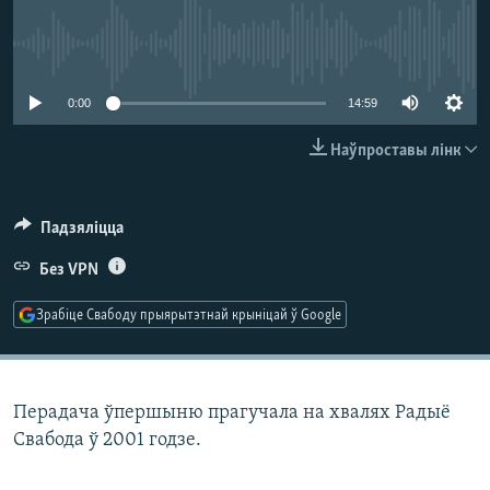
КУЛЬТУРА
МОВА
КАЛЯНДАР
НА ХВАЛЯХ СВАБОДЫ
No media source currently available
0:00
14:59
Наўпроставы лінк
Падзяліцца
Без VPN
Зрабіце Свабоду прыярытэтнай крыніцай ў Google
Перадача ўпершыню прагучала на хвалях Радыё
Свабода ў 2001 годзе.