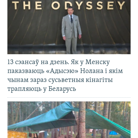
13 сэансаў на дзень. Як у Менску
паказваюць «Адысэю» Нолана і якім
чынам зараз сусьветныя кінагіты
трапляюць у Беларусь