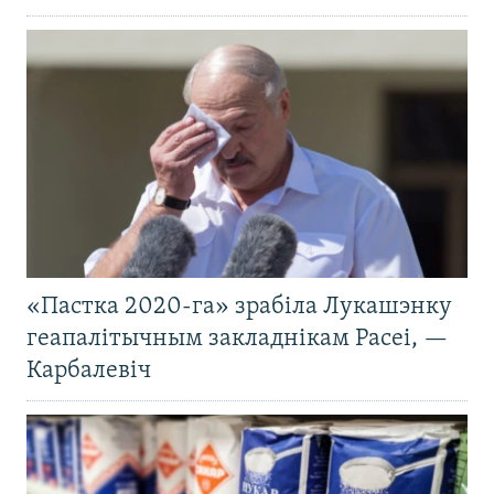
«Пастка 2020-га» зрабіла Лукашэнку
геапалітычным закладнікам Расеі, —
Карбалевіч