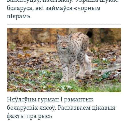
вайскоўцаў, палітыкаў. Украіна шукае
беларуса, які займаўся «чорным
піярам»
Няўлоўны гурман і рамантык
беларускіх лясоў. Расказваем цікавыя
факты пра рысь