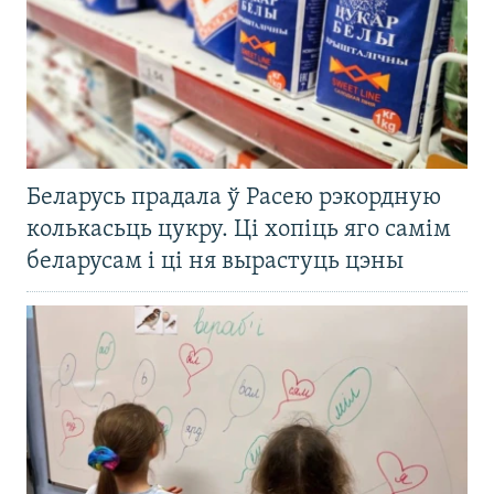
Беларусь прадала ў Расею рэкордную
колькасьць цукру. Ці хопіць яго самім
беларусам і ці ня вырастуць цэны