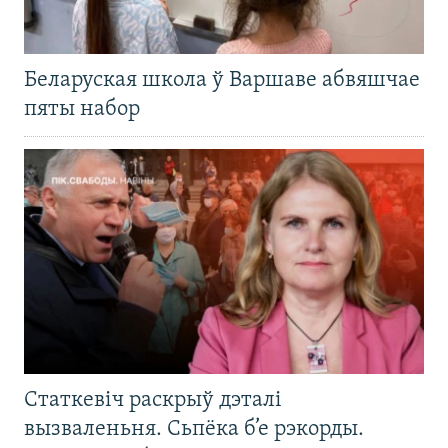
Беларуская школа ў Варшаве абвяшчае
пяты набор
Статкевіч раскрыў дэталі
вызваленьня. Сьпёка б’е рэкорды.