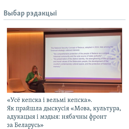
Выбар рэдакцыі
«Усё кепска і вельмі кепска».
Як прайшла дыскусія «Мова, культура,
адукацыя і мэдыя: нябачны фронт
за Беларусь»