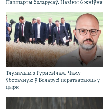
Пашпарты беларусаў. Навіны 6 жніўня
Тлумачым з Гурневічам. Чаму
ўборачную ў Беларусі ператвараюць у
цырк