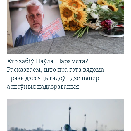
Хто забіў Паўла Шарамета?
Расказваем, што пра гэта вядома
празь дзесяць гадоў і дзе цяпер
асноўныя падазраваныя