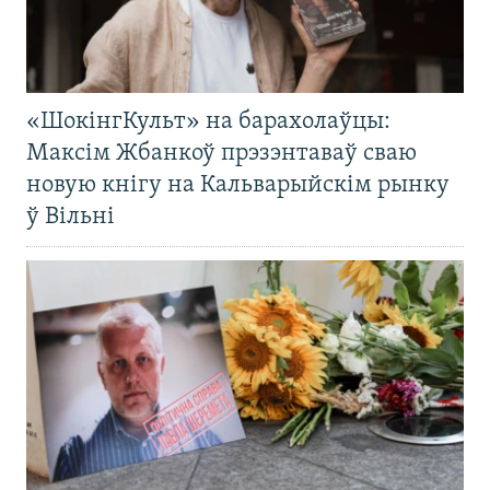
«ШокінгКульт» на барахолаўцы:
Максім Жбанкоў прэзэнтаваў сваю
новую кнігу на Кальварыйскім рынку
ў Вільні