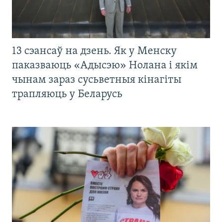
13 сэансаў на дзень. Як у Менску
паказваюць «Адысэю» Нолана і якім
чынам зараз сусьветныя кінагіты
трапляюць у Беларусь