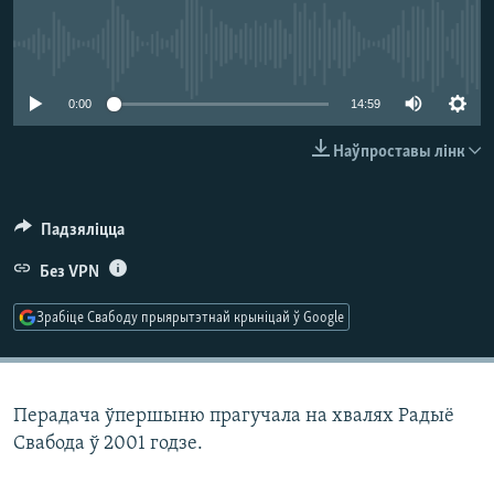
КУЛЬТУРА
МОВА
КАЛЯНДАР
НА ХВАЛЯХ СВАБОДЫ
No media source currently available
0:00
14:59
Наўпроставы лінк
Падзяліцца
Без VPN
Зрабіце Свабоду прыярытэтнай крыніцай ў Google
Перадача ўпершыню прагучала на хвалях Радыё
Свабода ў 2001 годзе.