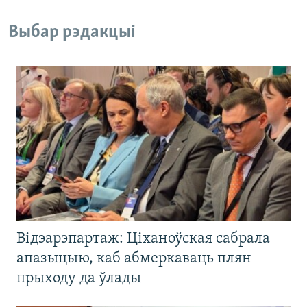
Выбар рэдакцыі
Відэарэпартаж: Ціханоўская сабрала
апазыцыю, каб абмеркаваць плян
прыходу да ўлады