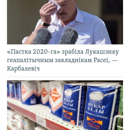
«Пастка 2020-га» зрабіла Лукашэнку
геапалітычным закладнікам Расеі, —
Карбалевіч