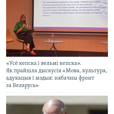
«Усё кепска і вельмі кепска».
Як прайшла дыскусія «Мова, культура,
адукацыя і мэдыя: нябачны фронт
за Беларусь»