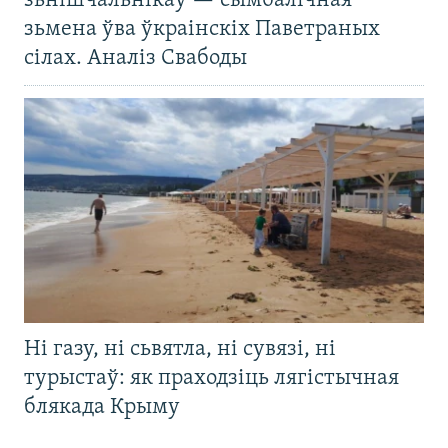
зьнішчальнікаў — сымбалічная
зьмена ўва ўкраінскіх Паветраных
сілах. Аналіз Свабоды
Ні газу, ні сьвятла, ні сувязі, ні
турыстаў: як праходзіць лягістычная
блякада Крыму