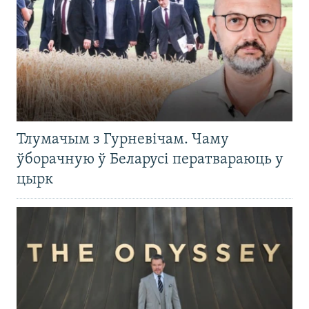
Тлумачым з Гурневічам. Чаму
ўборачную ў Беларусі ператвараюць у
цырк