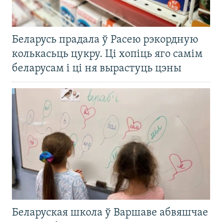
Беларусь прадала ў Расею рэкордную
колькасьць цукру. Ці хопіць яго самім
беларусам і ці ня вырастуць цэны
Беларуская школа ў Варшаве абвяшчае