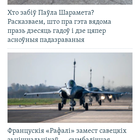
Хто забіў Паўла Шарамета?
Расказваем, што пра гэта вядома
празь дзесяць гадоў і дзе цяпер
асноўныя падазраваныя
Францускія «Рафалі» замест савецкіх