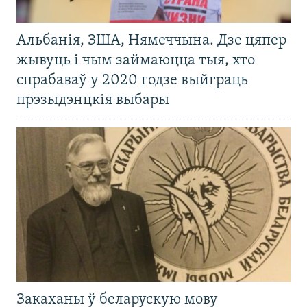
Альбанія, ЗША, Нямеччына. Дзе цяпер
жывуць і чым займаюцца тыя, хто
спрабаваў у 2020 годзе выйграць
прэзыдэнцкія выбары
Закаханы ў беларускую мову