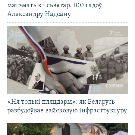
матэматык і сьвятар. 100 гадоў
Аляксандру Надсану
«Ня толькі пляцдарм»: як Беларусь
разбудоўвае вайсковую інфраструктуру