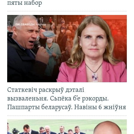
пяты набор
Статкевіч раскрыў дэталі
вызваленьня. Сьпёка б’е рэкорды.
Пашпарты беларусаў. Навіны 6 жніўня