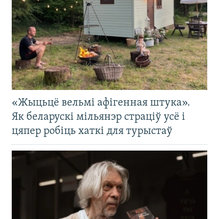
«Жыцьцё вельмі афігенная штука».
Як беларускі мільянэр страціў усё і
цяпер робіць хаткі для турыстаў