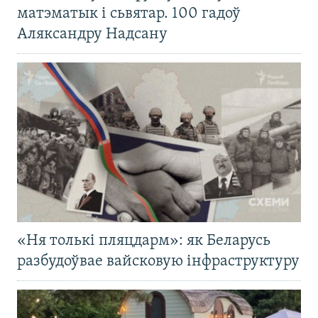
матэматык і сьвятар. 100 гадоў
Аляксандру Надсану
«Ня толькі пляцдарм»: як Беларусь
разбудоўвае вайсковую інфраструктуру