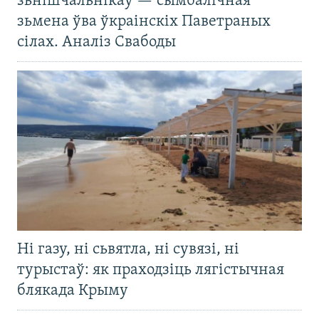
зьнішчальнікаў — сымбалічная
зьмена ўва ўкраінскіх Паветраных
сілах. Аналіз Свабоды
Ні газу, ні сьвятла, ні сувязі, ні
турыстаў: як праходзіць лягістычная
блякада Крыму