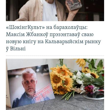
«ШокінгКульт» на барахолаўцы:
Максім Жбанкоў прэзэнтаваў сваю
новую кнігу на Кальварыйскім рынку
ў Вільні