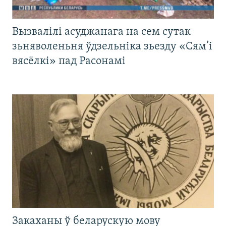
Вызвалілі асуджанага на сем сутак
зьняволеньня ўдзельніка зьезду «Сям’і
вясёлкі» пад Расонамі
Закаханы ў беларускую мову