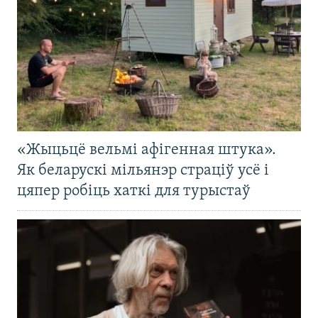
«Жыцьцё вельмі афігенная штука».
Як беларускі мільянэр страціў усё і
цяпер робіць хаткі для турыстаў