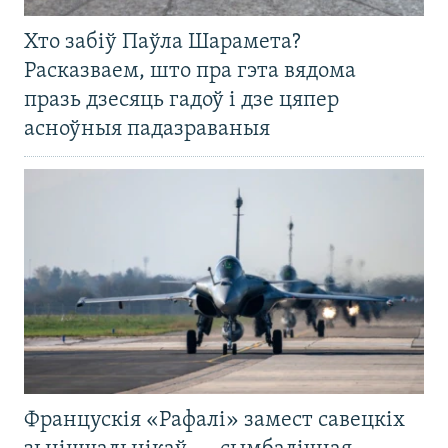
Хто забіў Паўла Шарамета?
Расказваем, што пра гэта вядома
празь дзесяць гадоў і дзе цяпер
асноўныя падазраваныя
Францускія «Рафалі» замест савецкіх