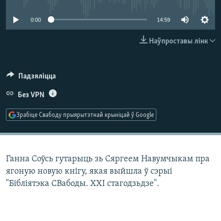
КУЛЬТУРА
МОВА
0:00
14:59
КАЛЯНДАР
НА ХВАЛЯХ СВАБОДЫ
Наўпроставы лінк
Падзяліцца
Без VPN
Зрабіце Свабоду прыярытэтнай крыніцай ў Google
Ганна Соўсь гутарыць зь Сяргеем Навумчыкам пра
ягоную новую кнігу, якая выйшла ў сэрыі
"Бібліятэка СВабоды. XXI стагодзьдзе".