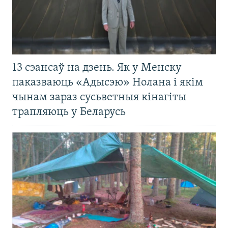
13 сэансаў на дзень. Як у Менску
паказваюць «Адысэю» Нолана і якім
чынам зараз сусьветныя кінагіты
трапляюць у Беларусь