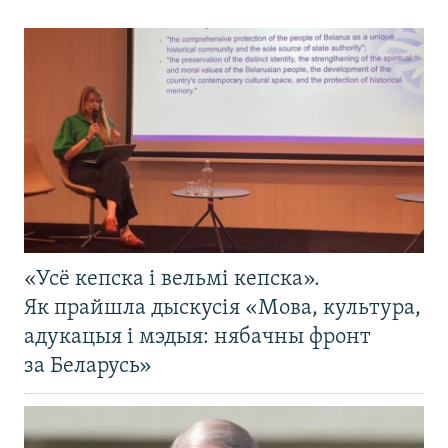
«Усё кепска і вельмі кепска».
Як прайшла дыскусія «Мова, культура,
адукацыя і мэдыя: нябачны фронт
за Беларусь»