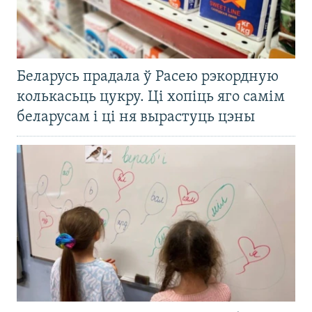
Беларусь прадала ў Расею рэкордную
колькасьць цукру. Ці хопіць яго самім
беларусам і ці ня вырастуць цэны