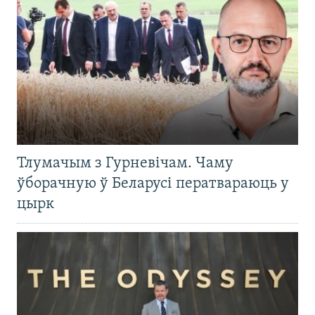
Тлумачым з Гурневічам. Чаму
ўборачную ў Беларусі ператвараюць у
цырк