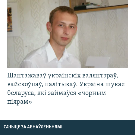
Шантажаваў украінскіх валянтэраў,
вайскоўцаў, палітыкаў. Украіна шукае
беларуса, які займаўся «чорным
піярам»
САЧЫЦЕ ЗА АБНАЎЛЕНЬНЯМІ