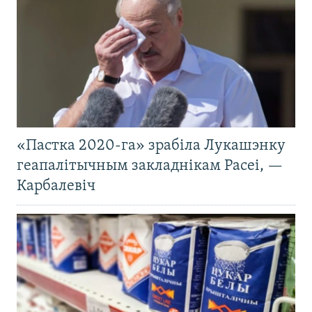
«Пастка 2020-га» зрабіла Лукашэнку
геапалітычным закладнікам Расеі, —
Карбалевіч