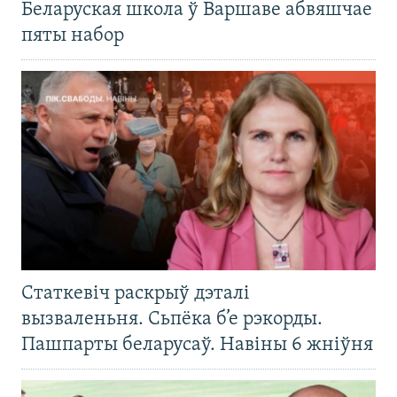
Беларуская школа ў Варшаве абвяшчае
пяты набор
Статкевіч раскрыў дэталі
вызваленьня. Сьпёка б’е рэкорды.
Пашпарты беларусаў. Навіны 6 жніўня