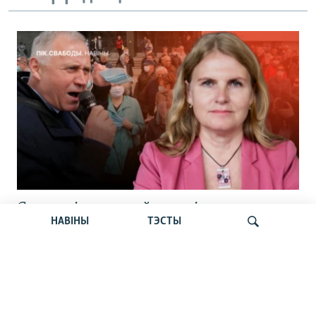
Статкевіч раскрыў дэталі
НАВІНЫ
ТЭСТЫ
вызваленьня. Сьпёка б’е рэкорды.
Пашпарты беларусаў. Навіны 6 жніўня
Шукаць