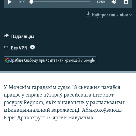
0:00
14:59
КУЛЬТУРА
МОВА
КАЛЯНДАР
НА ХВАЛЯХ СВАБОДЫ
Наўпроставы лінк
Падзяліцца
Без VPN
Зрабіце Свабоду прыярытэтнай крыніцай ў Google
У Менскім гарадзкім судзе 18 сьнежня пачаўся
працэс у справе аўтараў расейскага інтэрнэт-
рэсурсу Regnum, якіх вінавацяць у распальваньні
міжнацыянальнай варожасьці. Абмяркоўваюць
Юры Дракахруст і Сяргей Навумчык.