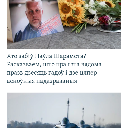
Хто забіў Паўла Шарамета?
Расказваем, што пра гэта вядома
празь дзесяць гадоў і дзе цяпер
асноўныя падазраваныя