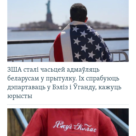
ЗША сталі часьцей адмаўляць
беларусам у прытулку. Іх спрабуюць
дэпартаваць у Бэліз і Ўганду, кажуць
юрысты