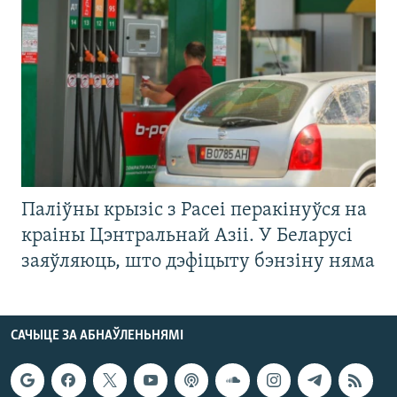
Паліўны крызіс з Расеі перакінуўся на
краіны Цэнтральнай Азіі. У Беларусі
заяўляюць, што дэфіцыту бэнзіну няма
САЧЫЦЕ ЗА АБНАЎЛЕНЬНЯМІ