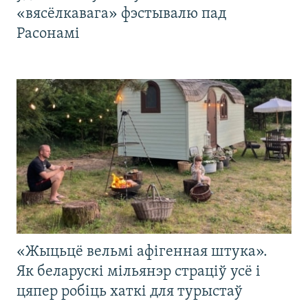
«вясёлкавага» фэстывалю пад
Расонамі
«Жыцьцё вельмі афігенная штука».
Як беларускі мільянэр страціў усё і
цяпер робіць хаткі для турыстаў