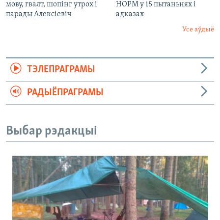
мову, гвалт, шопінг утрох і
НОРМ у 15 пытаньнях і
парады Алексіевіч
адказах
Усе аўдыё
ТЭЛЕПРАГРАМЫ
РАДЫЁПРАГРАМЫ
Выбар рэдакцыі