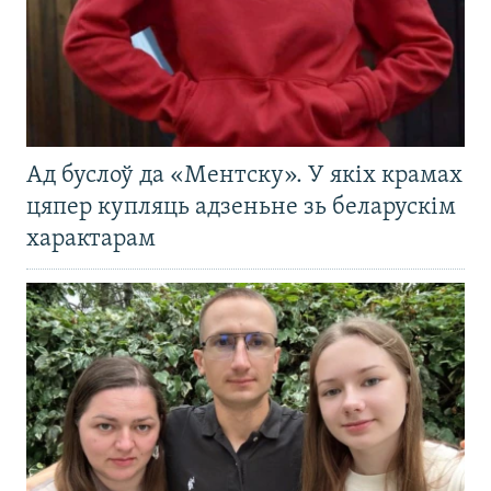
Ад буслоў да «Ментску». У якіх крамах
цяпер купляць адзеньне зь беларускім
характарам