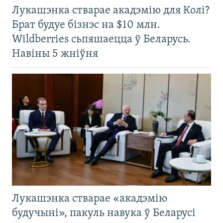
Лукашэнка стварае акадэмію для Колі?
Брат будуе бізнэс на $10 млн.
Wildberries сьпяшаецца ў Беларусь.
Навіны 5 жніўня
Лукашэнка стварае «акадэмію
будучыні», пакуль навука ў Беларусі