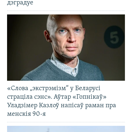
дэградуе
«Слова „экстрэмізм“ у Беларусі
страціла сэнс». Аўтар «Гопнікаў»
Уладзімер Казлоў напісаў раман пра
менскія 90-я