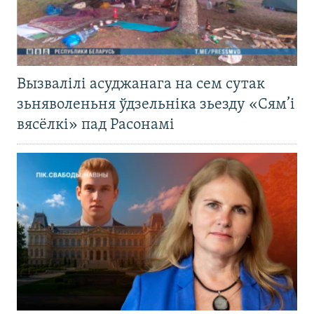
Вызвалілі асуджанага на сем сутак
зьняволеньня ўдзельніка зьезду «Сям’і
вясёлкі» пад Расонамі