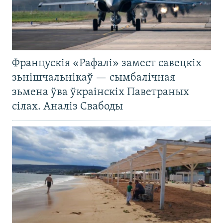
Францускія «Рафалі» замест савецкіх
зьнішчальнікаў — сымбалічная
зьмена ўва ўкраінскіх Паветраных
сілах. Аналіз Свабоды