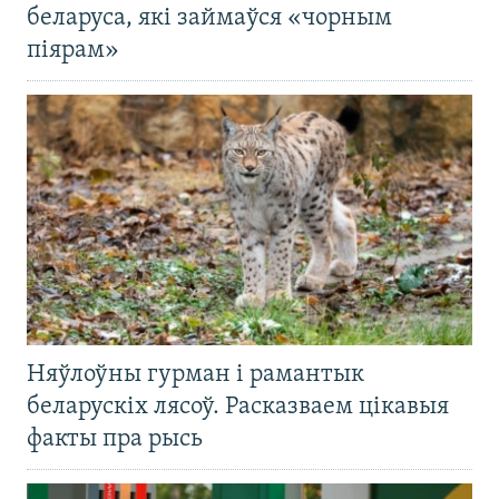
беларуса, які займаўся «чорным
піярам»
Няўлоўны гурман і рамантык
беларускіх лясоў. Расказваем цікавыя
факты пра рысь