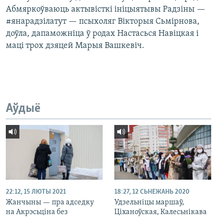
Абмяркоўваюць актывісткі ініцыятывы Радзіны —
#янарадзілатут — псыхоляг Вікторыя Сьмірнова,
доўла, дапаможніца ў родах Настасься Навіцкая і
маці трох дзяцей Марыя Вашкевіч.
Аўдыё
22:12, 15 ЛЮТЫ 2021
18:27, 12 СЬНЕЖАНЬ 2020
Жанчыны — пра адседку
Удзельніцы маршаў,
на Акрэсьціна без
Ціханоўская, Калесьнікава