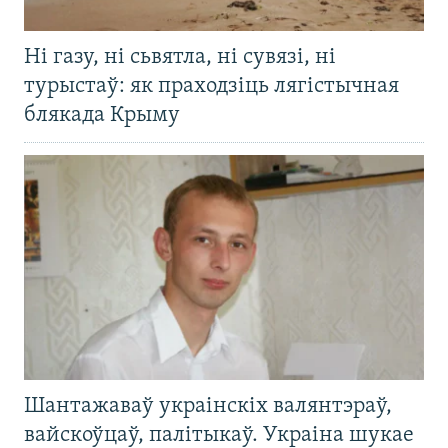
Ні газу, ні сьвятла, ні сувязі, ні
турыстаў: як праходзіць лягістычная
блякада Крыму
Шантажаваў украінскіх валянтэраў,
вайскоўцаў, палітыкаў. Украіна шукае