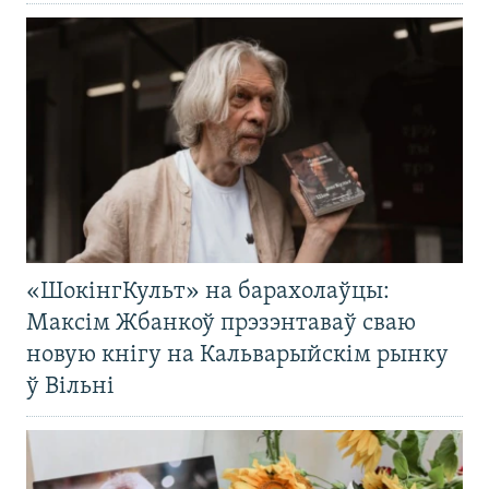
«ШокінгКульт» на барахолаўцы:
Максім Жбанкоў прэзэнтаваў сваю
новую кнігу на Кальварыйскім рынку
ў Вільні