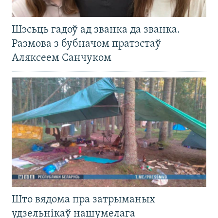
Шэсьць гадоў ад званка да званка.
Размова з бубначом пратэстаў
Аляксеем Санчуком
Што вядома пра затрыманых
удзельнікаў нашумелага