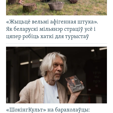
«Жыцьцё вельмі афігенная штука».
Як беларускі мільянэр страціў усё і
цяпер робіць хаткі для турыстаў
«ШокінгКульт» на барахолаўцы: