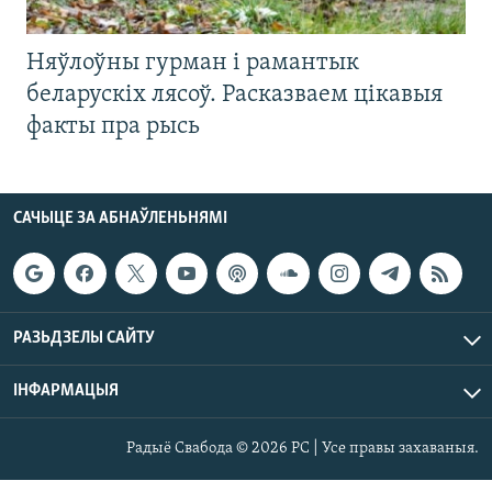
Няўлоўны гурман і рамантык
беларускіх лясоў. Расказваем цікавыя
факты пра рысь
САЧЫЦЕ ЗА АБНАЎЛЕНЬНЯМІ
РАЗЬДЗЕЛЫ САЙТУ
ІНФАРМАЦЫЯ
Радыё Свабода © 2026 РС | Усе правы захаваныя.