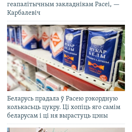
геапалітычным закладнікам Расеі, —
Карбалевіч
Беларусь прадала ў Расею рэкордную
колькасьць цукру. Ці хопіць яго самім
беларусам і ці ня вырастуць цэны