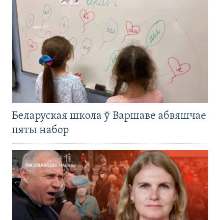
Беларуская школа ў Варшаве абвяшчае
пяты набор