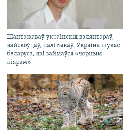
Шантажаваў украінскіх валянтэраў,
вайскоўцаў, палітыкаў. Украіна шукае
беларуса, які займаўся «чорным
піярам»