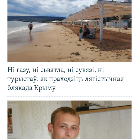
Ні газу, ні сьвятла, ні сувязі, ні
турыстаў: як праходзіць лягістычная
блякада Крыму