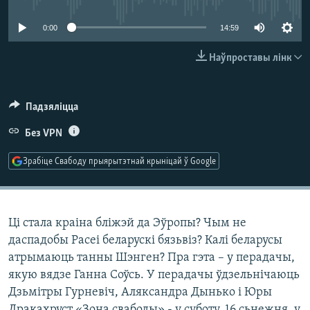
КУЛЬТУРА
МОВА
0:00
14:59
КАЛЯНДАР
НА ХВАЛЯХ СВАБОДЫ
Наўпроставы лінк
Падзяліцца
Без VPN
Зрабіце Свабоду прыярытэтнай крыніцай ў Google
Ці стала краіна бліжэй да Эўропы? Чым не
даспадобы Расеі беларускі бязьвіз? Калі беларусы
атрымаюць танны Шэнген? Пра гэта – у перадачы,
якую вядзе Ганна Соўсь. У перадачы ўдзельнічаюць
Дзьмітры Гурневіч, Аляксандра Дынько і Юры
Дракахруст «Зона свабоды» - у суботу, 16 сьнежня, у