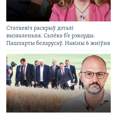
Статкевіч раскрыў дэталі
вызваленьня. Сьпёка б’е рэкорды.
Пашпарты беларусаў. Навіны 6 жніўня