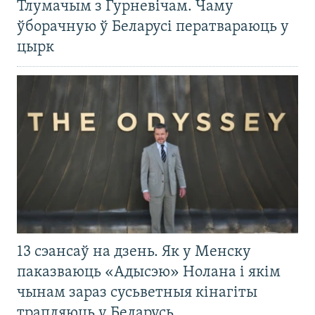
Тлумачым з Гурневічам. Чаму
ўборачную ў Беларусі ператвараюць у
цырк
13 сэансаў на дзень. Як у Менску
паказваюць «Адысэю» Нолана і якім
чынам зараз сусьветныя кінагіты
трапляюць у Беларусь