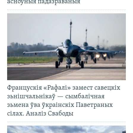
асноўныя падазраваныя
Францускія «Рафалі» замест савецкіх
зьнішчальнікаў — сымбалічная
зьмена ўва ўкраінскіх Паветраных
сілах. Аналіз Свабоды