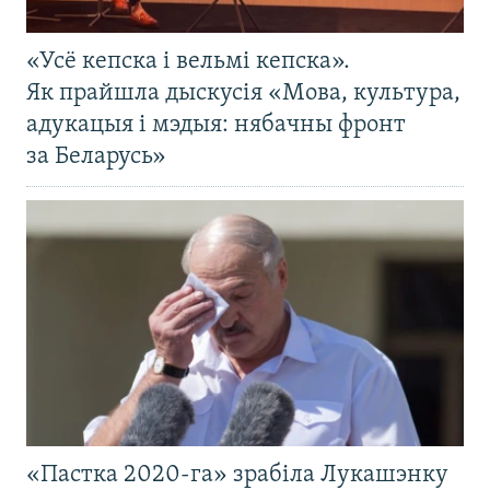
«Усё кепска і вельмі кепска».
Як прайшла дыскусія «Мова, культура,
адукацыя і мэдыя: нябачны фронт
за Беларусь»
«Пастка 2020-га» зрабіла Лукашэнку