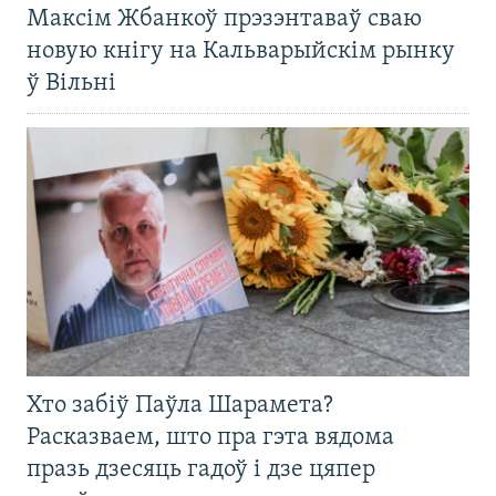
Максім Жбанкоў прэзэнтаваў сваю
новую кнігу на Кальварыйскім рынку
ў Вільні
Хто забіў Паўла Шарамета?
Расказваем, што пра гэта вядома
празь дзесяць гадоў і дзе цяпер