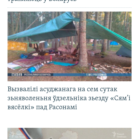
Вызвалілі асуджанага на сем сутак
зьняволеньня ўдзельніка зьезду «Сям’і
вясёлкі» пад Расонамі