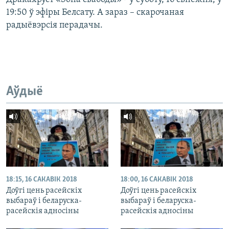
19:50 ў эфіры Белсату. А зараз – скарочаная
радыёвэрсія перадачы.
Аўдыё
18:15, 16 САКАВІК 2018
18:00, 16 САКАВІК 2018
Доўгі цень расейскіх
Доўгі цень расейскіх
выбараў і беларуска-
выбараў і беларуска-
расейскія адносіны
расейскія адносіны