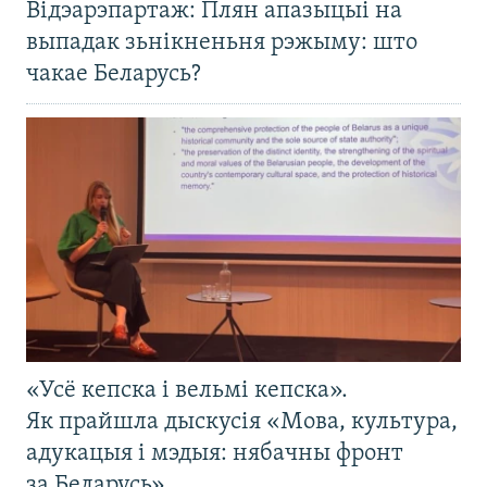
Відэарэпартаж: Плян апазыцыі на
выпадак зьнікненьня рэжыму: што
чакае Беларусь?
«Усё кепска і вельмі кепска».
Як прайшла дыскусія «Мова, культура,
адукацыя і мэдыя: нябачны фронт
за Беларусь»