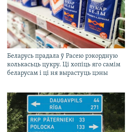
Беларусь прадала ў Расею рэкордную
колькасьць цукру. Ці хопіць яго самім
беларусам і ці ня вырастуць цэны