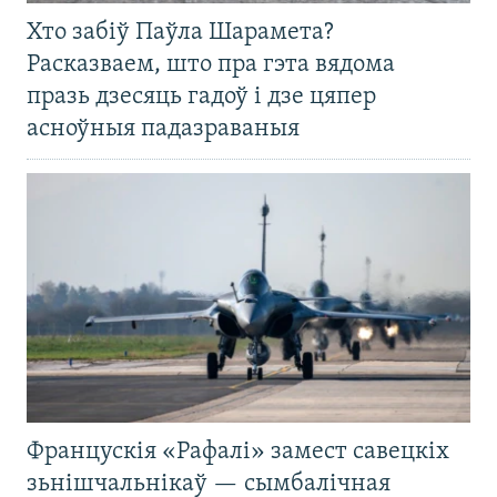
Хто забіў Паўла Шарамета?
Расказваем, што пра гэта вядома
празь дзесяць гадоў і дзе цяпер
асноўныя падазраваныя
Францускія «Рафалі» замест савецкіх
зьнішчальнікаў — сымбалічная