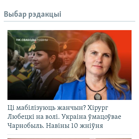
Выбар рэдакцыі
Ці мабілізуюць жанчын? Хірург
Любецкі на волі. Украіна ўмацоўвае
Чарнобыль. Навіны 10 жніўня