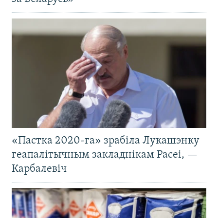
«Пастка 2020-га» зрабіла Лукашэнку
геапалітычным закладнікам Расеі, —
Карбалевіч