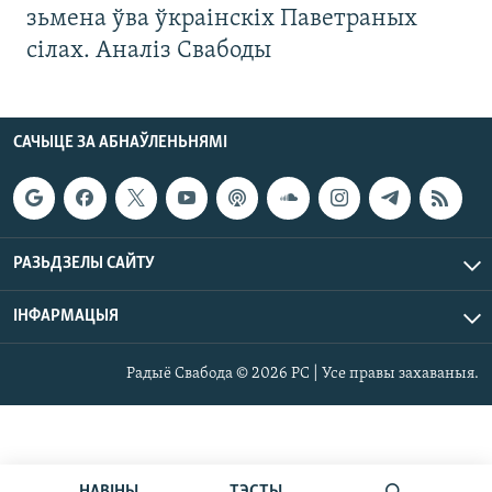
зьмена ўва ўкраінскіх Паветраных
сілах. Аналіз Свабоды
САЧЫЦЕ ЗА АБНАЎЛЕНЬНЯМІ
РАЗЬДЗЕЛЫ САЙТУ
ІНФАРМАЦЫЯ
Радыё Свабода © 2026 РС | Усе правы захаваныя.