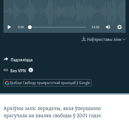
КУЛЬТУРА
МОВА
КАЛЯНДАР
НА ХВАЛЯХ СВАБОДЫ
No media source currently available
0:00
14:59
Наўпроставы лінк
Падзяліцца
Без VPN
Зрабіце Свабоду прыярытэтнай крыніцай ў Google
Архіўны запіс перадачы, якая ўпершыню
прагучала на хвалях свабоды ў 2001 годзе.