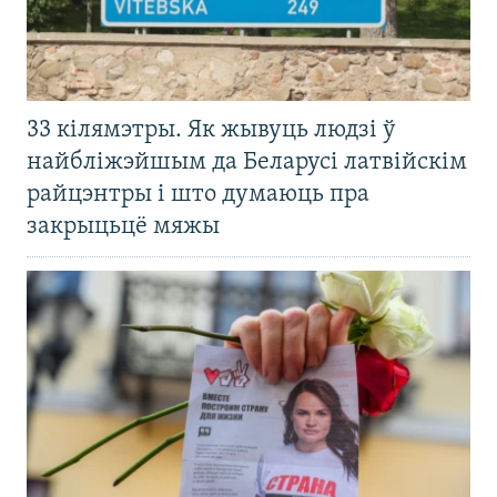
33 кілямэтры. Як жывуць людзі ў
найбліжэйшым да Беларусі латвійскім
райцэнтры і што думаюць пра
закрыцьцё мяжы