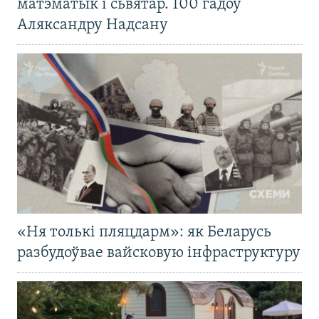
матэматык і сьвятар. 100 гадоў
Аляксандру Надсану
«Ня толькі пляцдарм»: як Беларусь
разбудоўвае вайсковую інфраструктуру