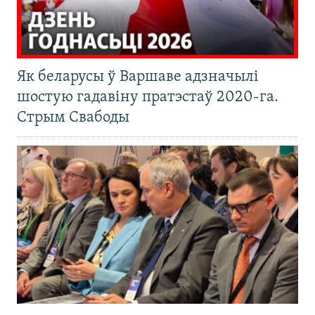
Як беларусы ў Варшаве адзначылі
шостую гадавіну пратэстаў 2020-га.
Стрым Свабоды