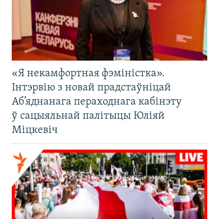
«Я некамфортная фэміністка».
Інтэрвію з новай прадстаўніцай
Аб’яднанага пераходнага кабінэту
ў сацыяльнай палітыцы Юліяй
Міцкевіч