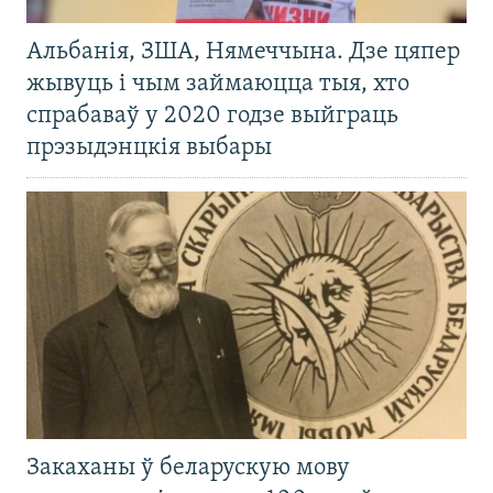
Альбанія, ЗША, Нямеччына. Дзе цяпер
жывуць і чым займаюцца тыя, хто
спрабаваў у 2020 годзе выйграць
прэзыдэнцкія выбары
Закаханы ў беларускую мову