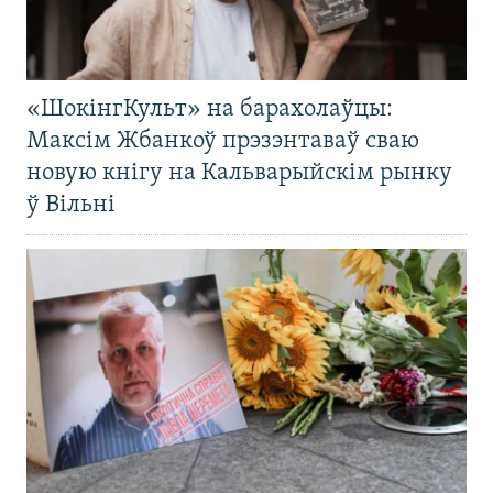
«ШокінгКульт» на барахолаўцы:
Максім Жбанкоў прэзэнтаваў сваю
новую кнігу на Кальварыйскім рынку
ў Вільні