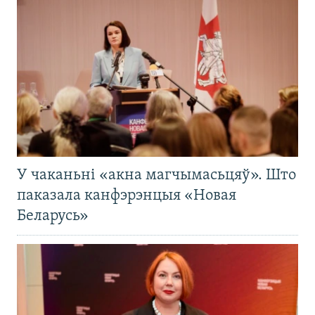
У чаканьні «акна магчымасьцяў». Што
паказала канфэрэнцыя «Новая
Беларусь»