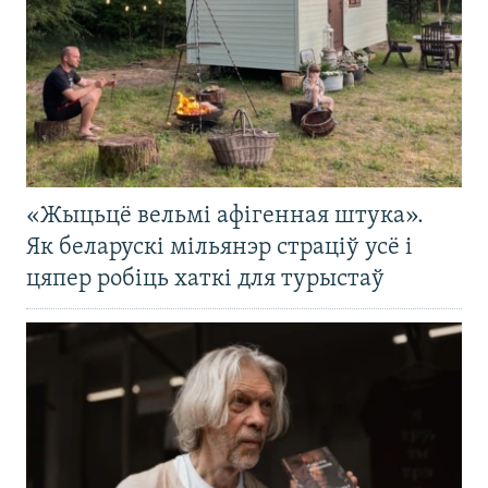
«Жыцьцё вельмі афігенная штука».
Як беларускі мільянэр страціў усё і
цяпер робіць хаткі для турыстаў