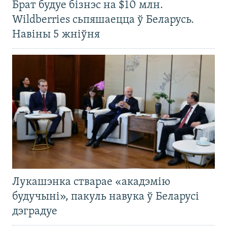
Брат будуе бізнэс на $10 млн.
Wildberries сьпяшаецца ў Беларусь.
Навіны 5 жніўня
Лукашэнка стварае «акадэмію
будучыні», пакуль навука ў Беларусі
дэградуе