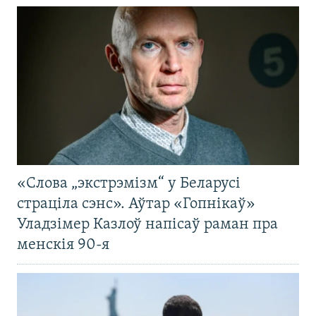
«Слова „экстрэмізм“ у Беларусі
страціла сэнс». Аўтар «Гопнікаў»
Уладзімер Казлоў напісаў раман пра
менскія 90-я