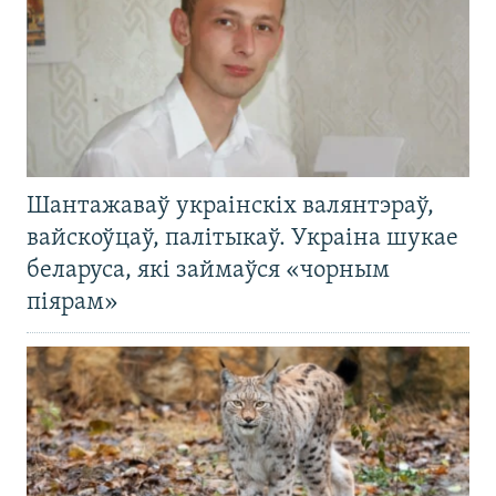
Шантажаваў украінскіх валянтэраў,
вайскоўцаў, палітыкаў. Украіна шукае
беларуса, які займаўся «чорным
піярам»