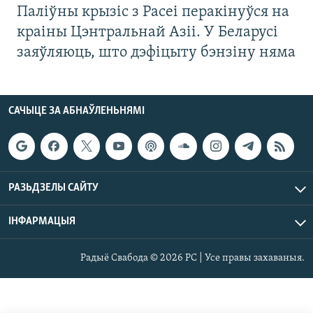
Паліўны крызіс з Расеі перакінуўся на
краіны Цэнтральнай Азіі. У Беларусі
заяўляюць, што дэфіцыту бэнзіну няма
САЧЫЦЕ ЗА АБНАЎЛЕНЬНЯМІ
РАЗЬДЗЕЛЫ САЙТУ
ІНФАРМАЦЫЯ
Радыё Свабода © 2026 РС | Усе правы захаваныя.