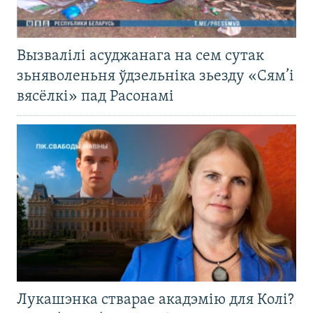
Вызвалілі асуджанага на сем сутак
зьняволеньня ўдзельніка зьезду «Сям’і
вясёлкі» пад Расонамі
Лукашэнка стварае акадэмію для Колі?