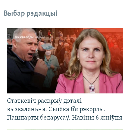
Выбар рэдакцыі
Статкевіч раскрыў дэталі
вызваленьня. Сьпёка б’е рэкорды.
Пашпарты беларусаў. Навіны 6 жніўня