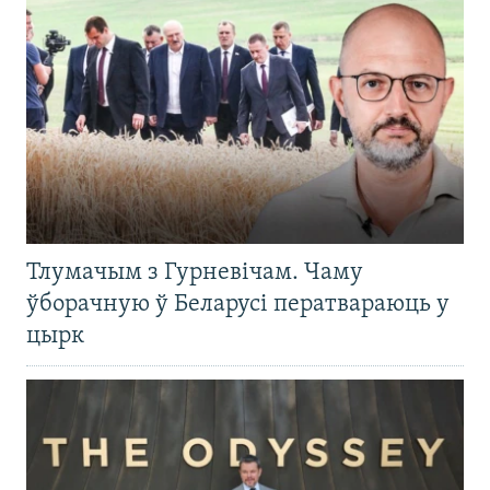
Тлумачым з Гурневічам. Чаму
ўборачную ў Беларусі ператвараюць у
цырк