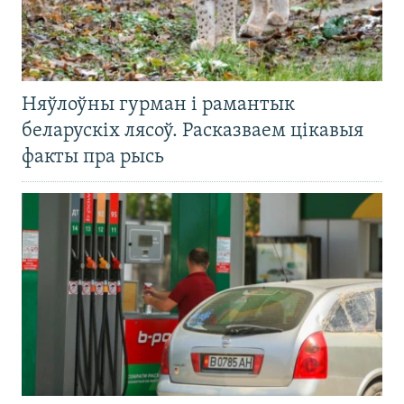
Няўлоўны гурман і рамантык
беларускіх лясоў. Расказваем цікавыя
факты пра рысь