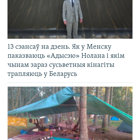
13 сэансаў на дзень. Як у Менску
паказваюць «Адысэю» Нолана і якім
чынам зараз сусьветныя кінагіты
трапляюць у Беларусь