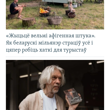
«Жыцьцё вельмі афігенная штука».
Як беларускі мільянэр страціў усё і
цяпер робіць хаткі для турыстаў