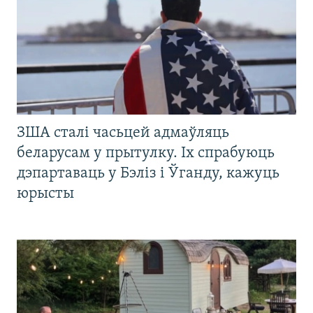
ЗША сталі часьцей адмаўляць
беларусам у прытулку. Іх спрабуюць
дэпартаваць у Бэліз і Ўганду, кажуць
юрысты