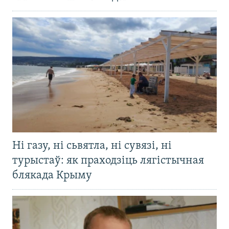
Ні газу, ні сьвятла, ні сувязі, ні
турыстаў: як праходзіць лягістычная
блякада Крыму