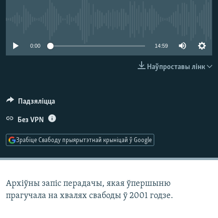
КУЛЬТУРА
МОВА
КАЛЯНДАР
НА ХВАЛЯХ СВАБОДЫ
No media source currently available
0:00
14:59
Наўпроставы лінк
Падзяліцца
Без VPN
Зрабіце Свабоду прыярытэтнай крыніцай ў Google
Архіўны запіс перадачы, якая ўпершыню
прагучала на хвалях свабоды ў 2001 годзе.