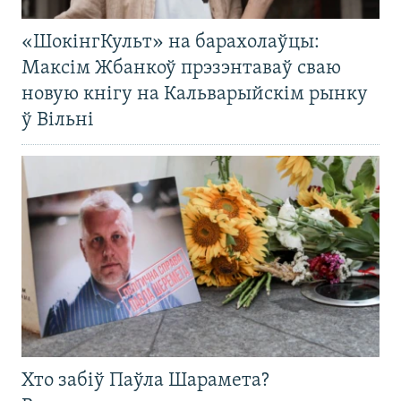
«ШокінгКульт» на барахолаўцы:
Максім Жбанкоў прэзэнтаваў сваю
новую кнігу на Кальварыйскім рынку
ў Вільні
Хто забіў Паўла Шарамета?