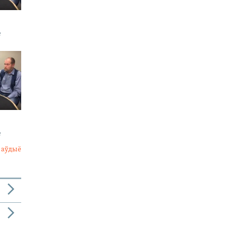
е
е
 аўдыё