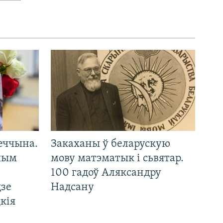
еччына.
Закаханы ў беларускую
 чым
мову матэматык і сьвятар.
100 гадоў Аляксандру
дзе
Надсану
кія