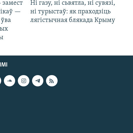
 замест
Ні газу, ні сьвятла, ні сувязі,
нікаў —
ні турыстаў: як праходзіць
 ўва
лягістычная блякада Крыму
ных
ды
ЯМІ