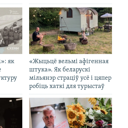
»: як
«Жыцьцё вельмі афігенная
е
штука». Як беларускі
уктуру
мільянэр страціў усё і цяпер
робіць хаткі для турыстаў