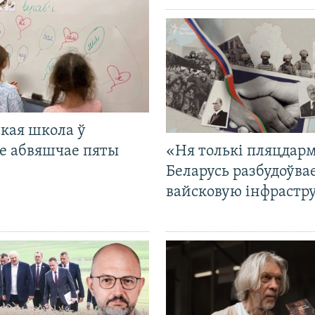
кая школа ў
е абвяшчае пяты
«Ня толькі пляцдарм
Беларусь разбудоўва
вайсковую інфрастр