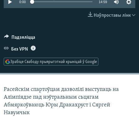
0:00
14:59
КУЛЬТУРА
МОВА
КАЛЯНДАР
НА ХВАЛЯХ СВАБОДЫ
Наўпроставы лінк
Падзяліцца
Без VPN
Зрабіце Свабоду прыярытэтнай крыніцай ў Google
Расейскім спартоўцам дазволілі выступаць на
Алімпіядзе пад нэўтральным сьцягам
Абмяркоўваюць Юры Дракахруст і Сяргей
Навумчык