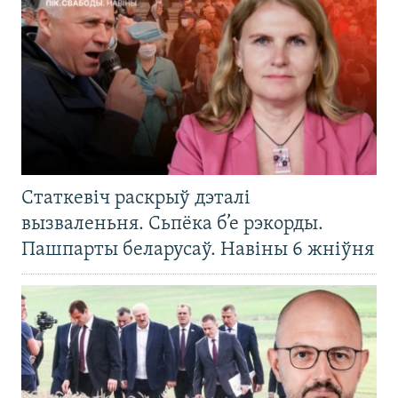
Статкевіч раскрыў дэталі
вызваленьня. Сьпёка б’е рэкорды.
Пашпарты беларусаў. Навіны 6 жніўня