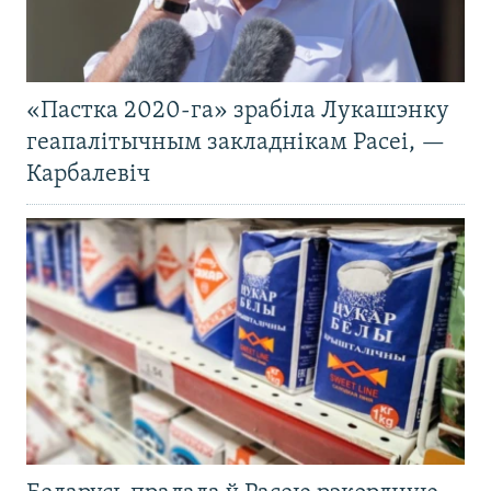
«Пастка 2020-га» зрабіла Лукашэнку
геапалітычным закладнікам Расеі, —
Карбалевіч