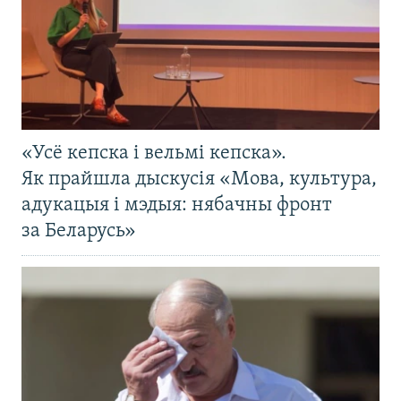
«Усё кепска і вельмі кепска».
Як прайшла дыскусія «Мова, культура,
адукацыя і мэдыя: нябачны фронт
за Беларусь»