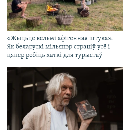
«Жыцьцё вельмі афігенная штука».
Як беларускі мільянэр страціў усё і
цяпер робіць хаткі для турыстаў