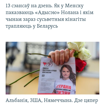
13 сэансаў на дзень. Як у Менску
паказваюць «Адысэю» Нолана і якім
чынам зараз сусьветныя кінагіты
трапляюць у Беларусь
Альбанія, ЗША, Нямеччына. Дзе цяпер