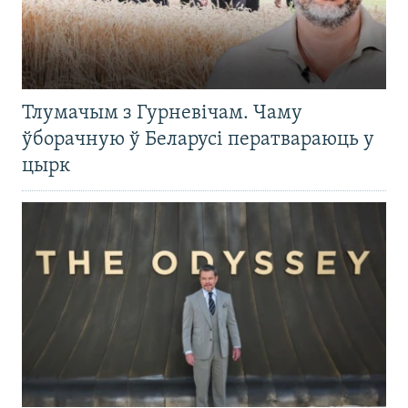
Тлумачым з Гурневічам. Чаму
ўборачную ў Беларусі ператвараюць у
цырк