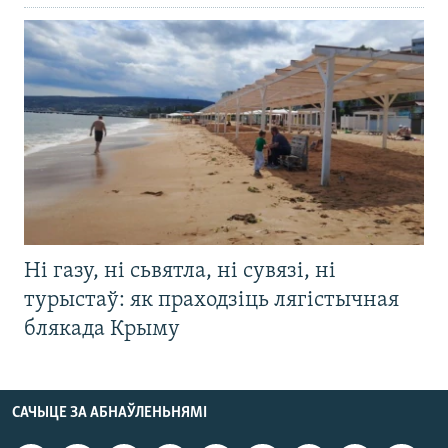
Ні газу, ні сьвятла, ні сувязі, ні
турыстаў: як праходзіць лягістычная
блякада Крыму
САЧЫЦЕ ЗА АБНАЎЛЕНЬНЯМІ