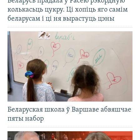
Беларусь прадала ў Расею рэкордную
колькасьць цукру. Ці хопіць яго самім
беларусам і ці ня вырастуць цэны
Беларуская школа ў Варшаве абвяшчае
пяты набор