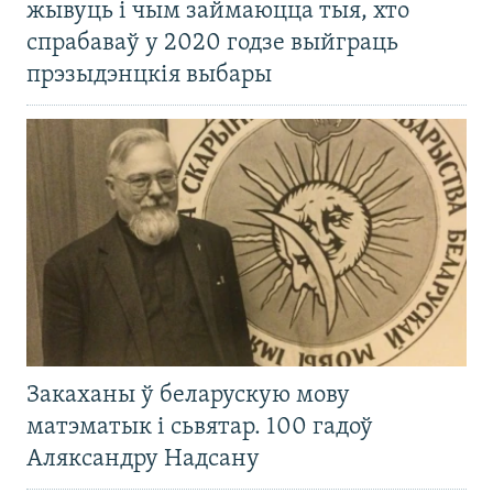
жывуць і чым займаюцца тыя, хто
спрабаваў у 2020 годзе выйграць
прэзыдэнцкія выбары
Закаханы ў беларускую мову
матэматык і сьвятар. 100 гадоў
Аляксандру Надсану