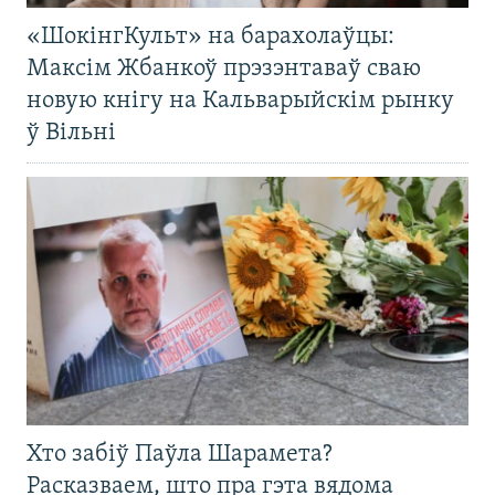
«ШокінгКульт» на барахолаўцы:
Максім Жбанкоў прэзэнтаваў сваю
новую кнігу на Кальварыйскім рынку
ў Вільні
Хто забіў Паўла Шарамета?
Расказваем, што пра гэта вядома