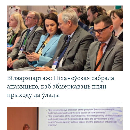
Відэарэпартаж: Ціханоўская сабрала
апазыцыю, каб абмеркаваць плян
прыходу да ўлады