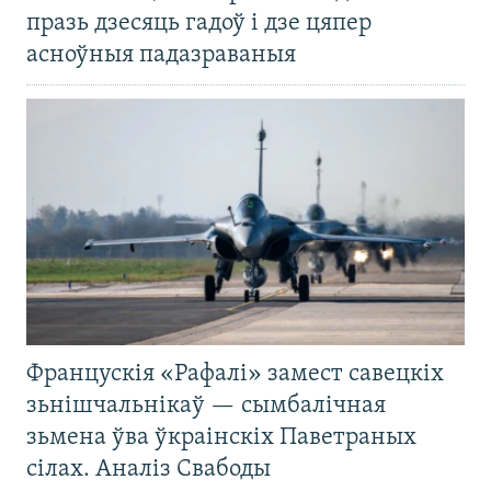
празь дзесяць гадоў і дзе цяпер
асноўныя падазраваныя
Францускія «Рафалі» замест савецкіх
зьнішчальнікаў — сымбалічная
зьмена ўва ўкраінскіх Паветраных
сілах. Аналіз Свабоды