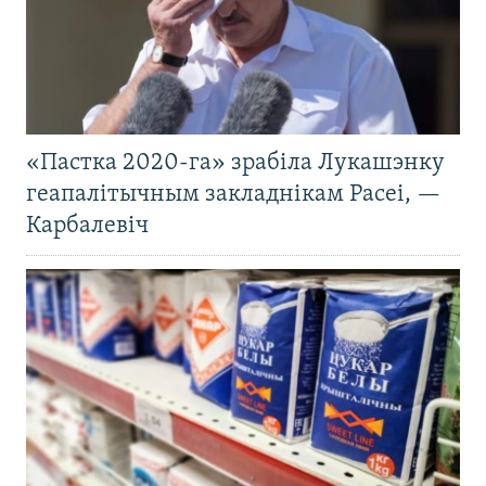
«Пастка 2020-га» зрабіла Лукашэнку
геапалітычным закладнікам Расеі, —
Карбалевіч