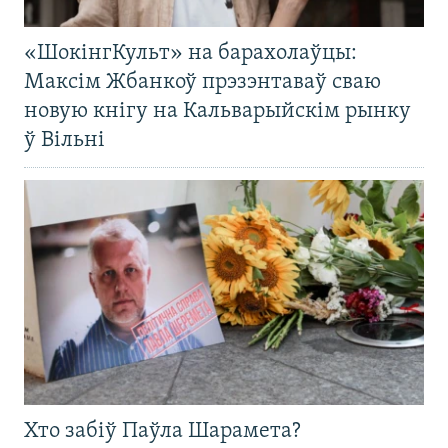
«ШокінгКульт» на барахолаўцы:
Максім Жбанкоў прэзэнтаваў сваю
новую кнігу на Кальварыйскім рынку
ў Вільні
Хто забіў Паўла Шарамета?