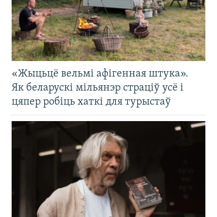
«Жыцьцё вельмі афігенная штука».
Як беларускі мільянэр страціў усё і
цяпер робіць хаткі для турыстаў