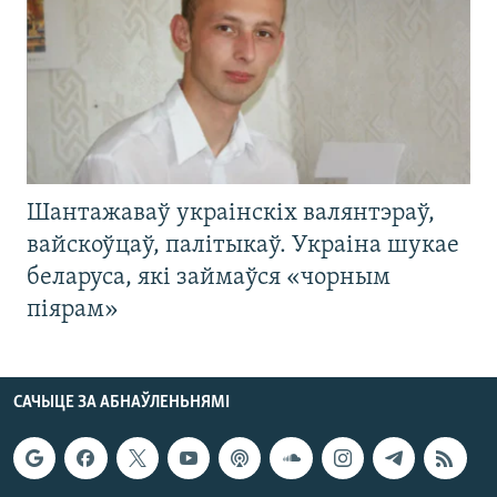
Шантажаваў украінскіх валянтэраў,
вайскоўцаў, палітыкаў. Украіна шукае
беларуса, які займаўся «чорным
піярам»
САЧЫЦЕ ЗА АБНАЎЛЕНЬНЯМІ