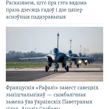
Расказваем, што пра гэта вядома
празь дзесяць гадоў і дзе цяпер
асноўныя падазраваныя
Францускія «Рафалі» замест савецкіх
зьнішчальнікаў — сымбалічная
зьмена ўва ўкраінскіх Паветраных