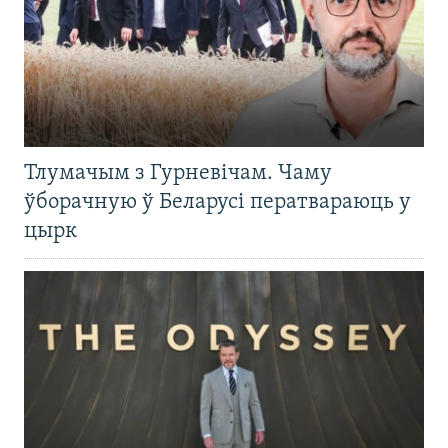
Тлумачым з Гурневічам. Чаму
ўборачную ў Беларусі ператвараюць у
цырк