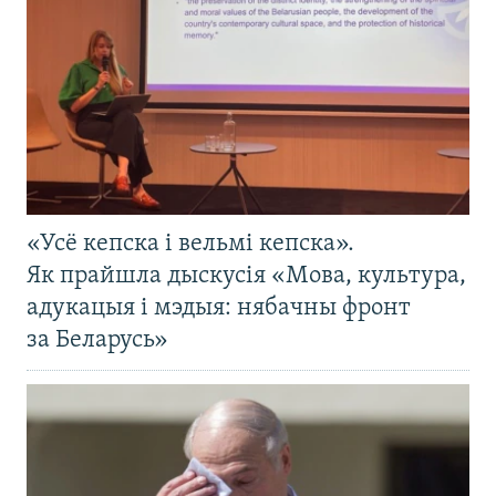
«Усё кепска і вельмі кепска».
Як прайшла дыскусія «Мова, культура,
адукацыя і мэдыя: нябачны фронт
за Беларусь»