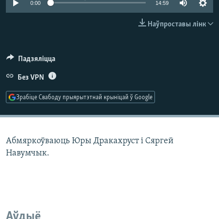
0:00
14:59
КУЛЬТУРА
МОВА
КАЛЯНДАР
НА ХВАЛЯХ СВАБОДЫ
Наўпроставы лінк
Падзяліцца
Без VPN
Зрабіце Свабоду прыярытэтнай крыніцай ў Google
Абмяркоўваюць Юры Дракахруст і Сяргей
Навумчык.
Аўдыё