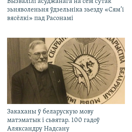
Вызвалілі асуджанага на сем сутак
зьняволеньня ўдзельніка зьезду «Сям’і
вясёлкі» пад Расонамі
Закаханы ў беларускую мову
матэматык і сьвятар. 100 гадоў
Аляксандру Надсану