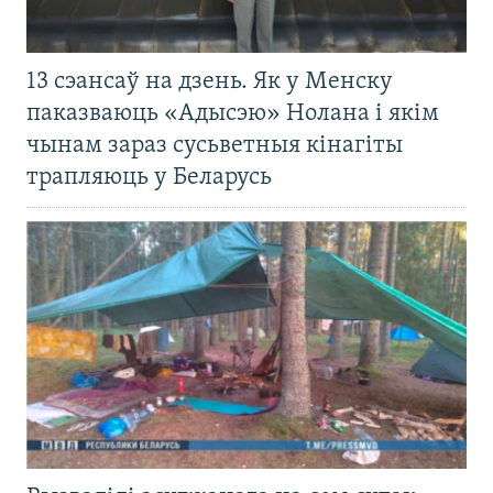
13 сэансаў на дзень. Як у Менску
паказваюць «Адысэю» Нолана і якім
чынам зараз сусьветныя кінагіты
трапляюць у Беларусь