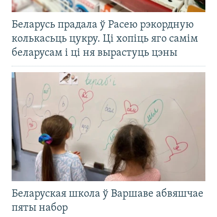
Беларусь прадала ў Расею рэкордную
колькасьць цукру. Ці хопіць яго самім
беларусам і ці ня вырастуць цэны
Беларуская школа ў Варшаве абвяшчае
пяты набор