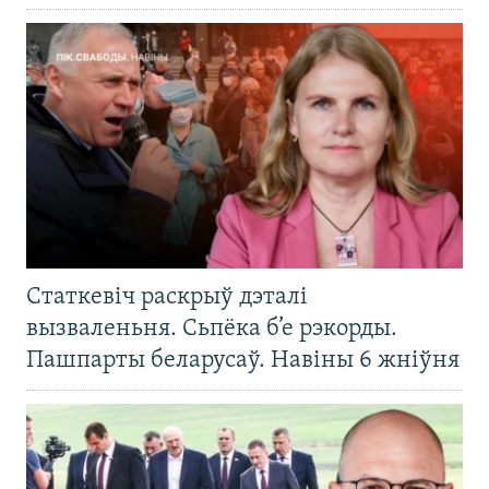
Статкевіч раскрыў дэталі
вызваленьня. Сьпёка б’е рэкорды.
Пашпарты беларусаў. Навіны 6 жніўня