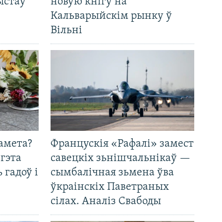
ыстаў
новую кнігу на
Кальварыйскім рынку ў
Вільні
амета?
Францускія «Рафалі» замест
 гэта
савецкіх зьнішчальнікаў —
 гадоў і
сымбалічная зьмена ўва
ўкраінскіх Паветраных
сілах. Аналіз Свабоды