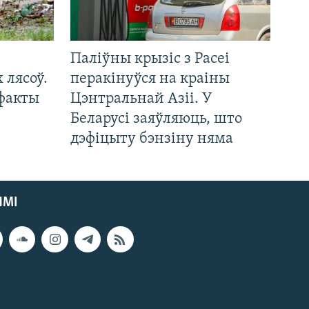
Паліўны крызіс з Расеі
 лясоў.
перакінуўся на краіны
 факты
Цэнтральнай Азіі. У
Беларусі заяўляюць, што
дэфіцыту бэнзіну няма
ЯМІ