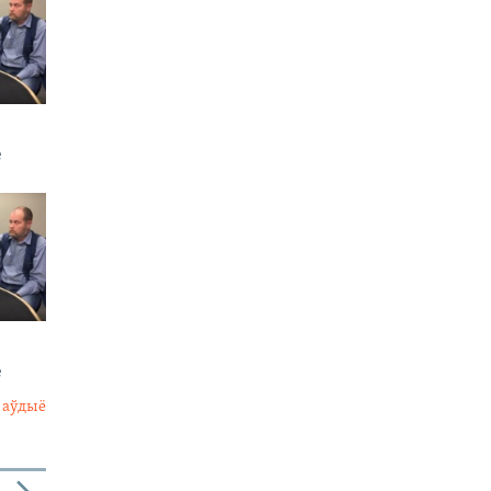
е
е
 аўдыё