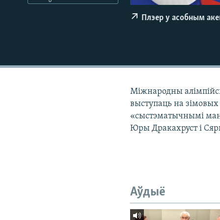
КАЛЯНДАР
НА ХВАЛЯХ СВАБОДЫ
Плэер у асобным ак
Міжнародны алімпійск
выступаць на зімовых 
«сыстэматычнымі ман
Юры Дракахруст і Сяр
Аўдыё