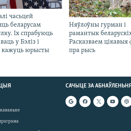
алі часьцей
яць беларусам
Няўлоўны гурман і
лку. Іх спрабуюць
рамантык беларускіх
ваць у Бэліз і
Расказваем цікавыя
, кажуць юрысты
пра рысь
АЦЫЯ
САЧЫЦЕ ЗА АБНАЎЛЕНЬН
якаваньне
праграма