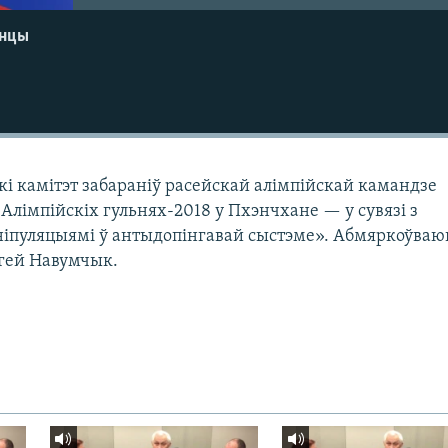
енцы
і камітэт забараніў расейскай алімпійскай камандзе
Алімпійскіх гульнях-2018 у Пхэнчхане — у сувязі з
іпуляцыямі ў антыдопінгавай сыстэме». Абмяркоўваю
гей Навумчык.