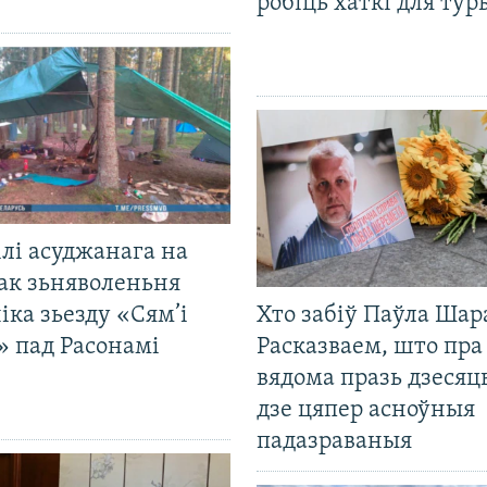
робіць хаткі для тур
лі асуджанага на
ак зьняволеньня
іка зьезду «Сям’і
Хто забіў Паўла Шар
» пад Расонамі
Расказваем, што пра
вядома празь дзесяць
дзе цяпер асноўныя
падазраваныя