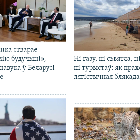
нка стварае
мію будучыні»,
Ні газу, ні сьвятла, н
навука ў Беларусі
ні турыстаў: як прах
е
лягістычная блякад