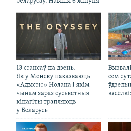
беларусаў. Навіны 6 жніўня
13 сэансаў на дзень.
Вызвалі
Як у Менску паказваюць
сем сут
«Адысэю» Нолана і якім
ўдзельн
чынам зараз сусьветныя
вясёлкі
кінагіты трапляюць
у Беларусь