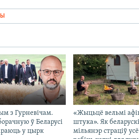
МЫ
ым з Гурневічам.
«Жыцьцё вельмі афі
борачную ў Беларусі
штука». Як беларуск
араюць у цырк
мільянэр страціў усё