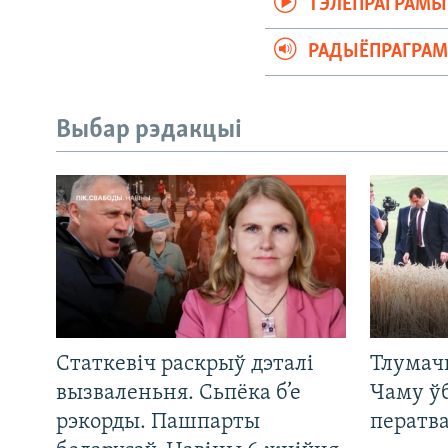
ТЭЛЕПРАГРАМЫ
РАДЫЁПРАГРА
Выбар рэдакцыі
Статкевіч раскрыў дэталі
Тлумач
вызваленьня. Сьпёка б’е
Чаму ў
рэкорды. Пашпарты
ператв