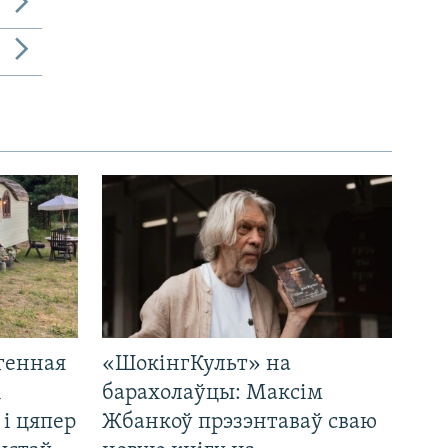
генная
«ШокінгКульт» на
і
барахолаўцы: Максім
 і цяпер
Жбанкоў прэзэнтаваў сваю