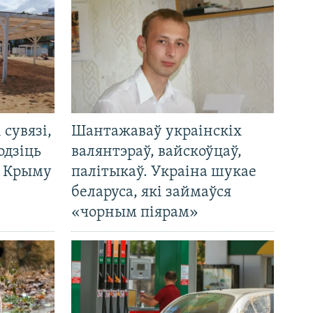
і сувязі,
Шантажаваў украінскіх
одзіць
валянтэраў, вайскоўцаў,
а Крыму
палітыкаў. Украіна шукае
беларуса, які займаўся
«чорным піярам»