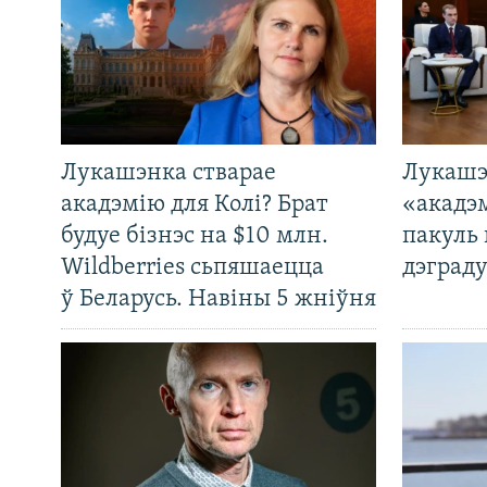
Лукашэнка стварае
Лукашэ
акадэмію для Колі? Брат
«акадэ
будуе бізнэс на $10 млн.
пакуль 
Wildberries сьпяшаецца
дэграду
ў Беларусь. Навіны 5 жніўня