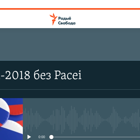
-2018 без Расеі
No media source currently avail
0:00