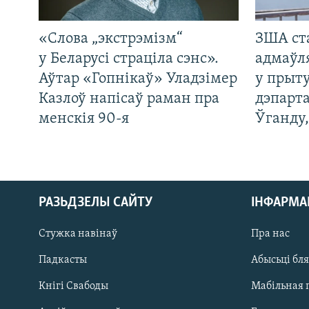
«Слова „экстрэмізм“
ЗША ст
у Беларусі страціла сэнс».
адмаўл
Аўтар «Гопнікаў» Уладзімер
у прыту
Казлоў напісаў раман пра
дэпарта
менскія 90-я
Ўганду
РАЗЬДЗЕЛЫ САЙТУ
ІНФАРМ
Стужка навінаў
Пра нас
Падкасты
Абысьці бл
Кнігі Свабоды
Мабільная 