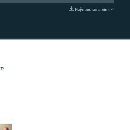
Наўпроставы лінк
EMBED
ць