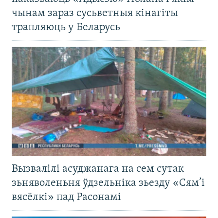
чынам зараз сусьветныя кінагіты
трапляюць у Беларусь
Вызвалілі асуджанага на сем сутак
зьняволеньня ўдзельніка зьезду «Сям’і
вясёлкі» пад Расонамі