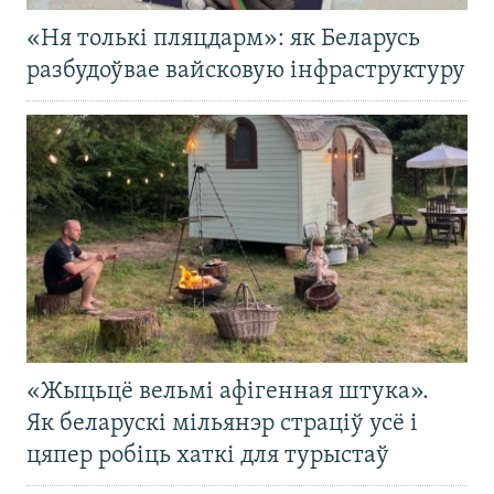
«Ня толькі пляцдарм»: як Беларусь
разбудоўвае вайсковую інфраструктуру
«Жыцьцё вельмі афігенная штука».
Як беларускі мільянэр страціў усё і
цяпер робіць хаткі для турыстаў