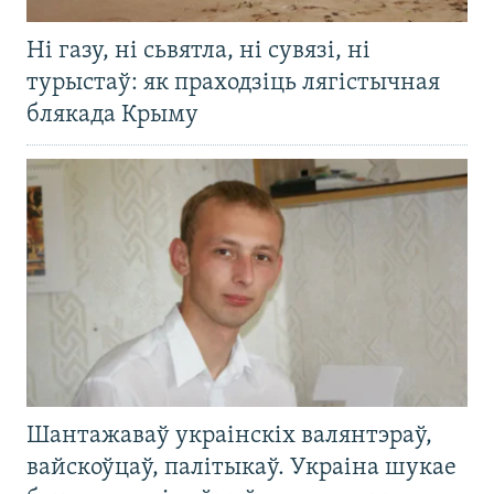
Ні газу, ні сьвятла, ні сувязі, ні
турыстаў: як праходзіць лягістычная
блякада Крыму
Шантажаваў украінскіх валянтэраў,
вайскоўцаў, палітыкаў. Украіна шукае