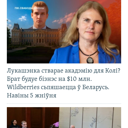
Лукашэнка стварае акадэмію для Колі?
Брат будуе бізнэс на $10 млн.
Wildberries сьпяшаецца ў Беларусь.
Навіны 5 жніўня