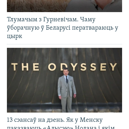
Тлумачым з Гурневічам. Чаму
ўборачную ў Беларусі ператвараюць у
цырк
13 сэансаў на дзень. Як у Менску
паказваюць «Адысэю» Нолана і якім