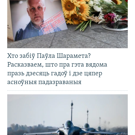
Хто забіў Паўла Шарамета?
Расказваем, што пра гэта вядома
празь дзесяць гадоў і дзе цяпер
асноўныя падазраваныя