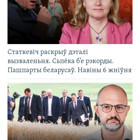
Статкевіч раскрыў дэталі
вызваленьня. Сьпёка б’е рэкорды.
Пашпарты беларусаў. Навіны 6 жніўня