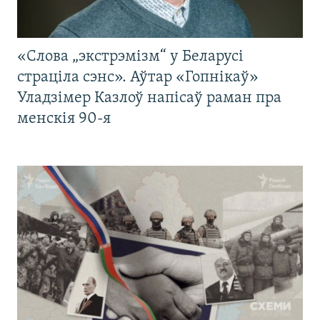
«Слова „экстрэмізм“ у Беларусі
страціла сэнс». Аўтар «Гопнікаў»
Уладзімер Казлоў напісаў раман пра
менскія 90-я