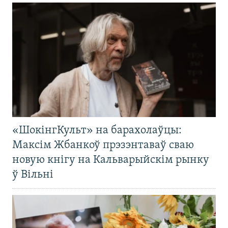
«ШокінгКульт» на барахолаўцы:
Максім Жбанкоў прэзэнтаваў сваю
новую кнігу на Кальварыйскім рынку
ў Вільні