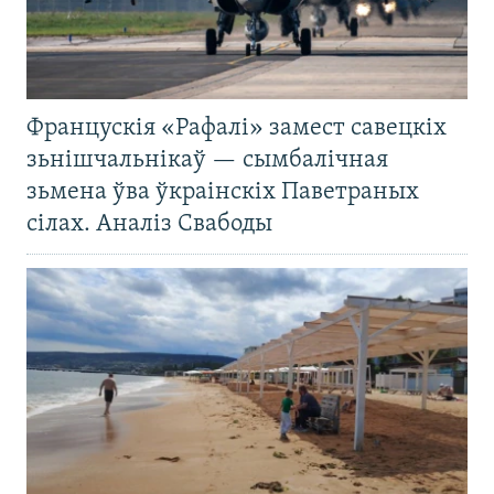
Францускія «Рафалі» замест савецкіх
зьнішчальнікаў — сымбалічная
зьмена ўва ўкраінскіх Паветраных
сілах. Аналіз Свабоды