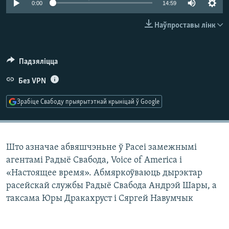
0:00
14:59
КУЛЬТУРА
МОВА
КАЛЯНДАР
НА ХВАЛЯХ СВАБОДЫ
Наўпроставы лінк
Падзяліцца
Без VPN
Зрабіце Свабоду прыярытэтнай крыніцай ў Google
Што азначае абвяшчэньне ў Расеі замежнымі
агентамі Радыё Свабода, Voice of America і
«Настоящее время». Абмяркоўваюць дырэктар
расейскай службы Радыё Свабода Андрэй Шары, а
таксама Юры Дракахруст і Сяргей Навумчык