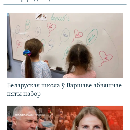
Беларуская школа ў Варшаве абвяшчае
пяты набор