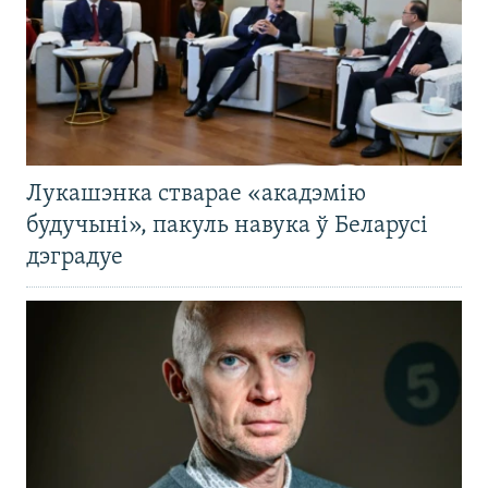
Лукашэнка стварае «акадэмію
будучыні», пакуль навука ў Беларусі
дэградуе