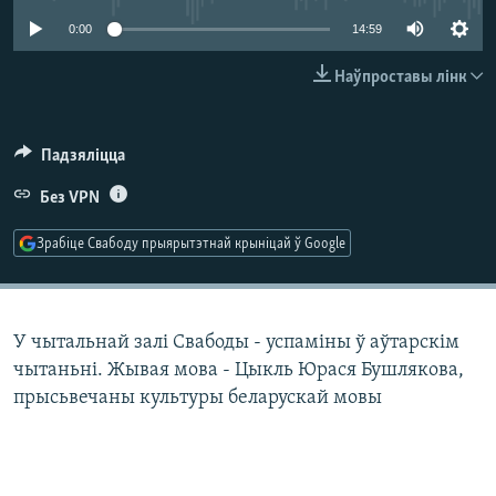
КУЛЬТУРА
МОВА
0:00
14:59
КАЛЯНДАР
НА ХВАЛЯХ СВАБОДЫ
Наўпроставы лінк
Падзяліцца
Без VPN
Зрабіце Свабоду прыярытэтнай крыніцай ў Google
У чытальнай залі Свабоды - успаміны ў аўтарскім
чытаньні. Жывая мова - Цыкль Юрася Бушлякова,
прысьвечаны культуры беларускай мовы