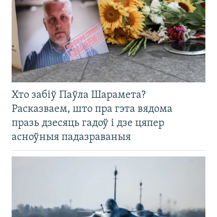
Хто забіў Паўла Шарамета?
Расказваем, што пра гэта вядома
празь дзесяць гадоў і дзе цяпер
асноўныя падазраваныя