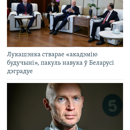
Лукашэнка стварае «акадэмію
будучыні», пакуль навука ў Беларусі
дэградуе