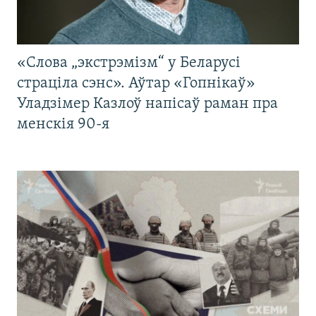
«Слова „экстрэмізм“ у Беларусі
страціла сэнс». Аўтар «Гопнікаў»
Уладзімер Казлоў напісаў раман пра
менскія 90-я