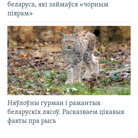
беларуса, які займаўся «чорным
піярам»
Няўлоўны гурман і рамантык
беларускіх лясоў. Расказваем цікавыя
факты пра рысь