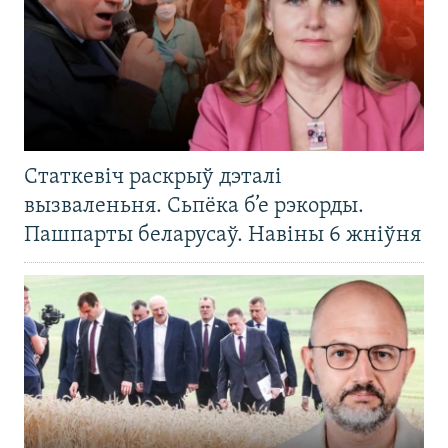
Статкевіч раскрыў дэталі
вызваленьня. Сьпёка б’е рэкорды.
Пашпарты беларусаў. Навіны 6 жніўня