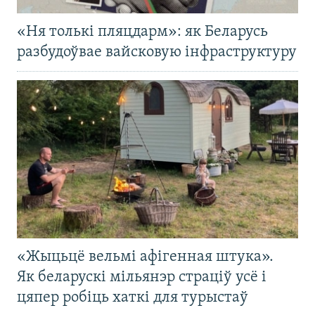
«Ня толькі пляцдарм»: як Беларусь
разбудоўвае вайсковую інфраструктуру
«Жыцьцё вельмі афігенная штука».
Як беларускі мільянэр страціў усё і
цяпер робіць хаткі для турыстаў