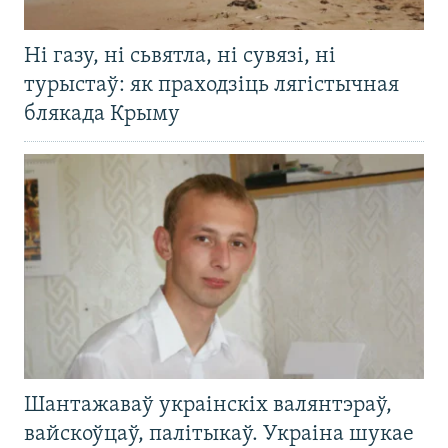
Ні газу, ні сьвятла, ні сувязі, ні
турыстаў: як праходзіць лягістычная
блякада Крыму
Шантажаваў украінскіх валянтэраў,
вайскоўцаў, палітыкаў. Украіна шукае