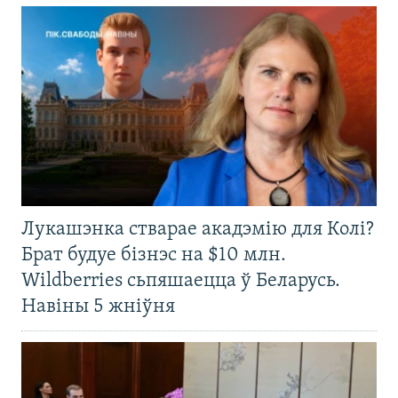
Лукашэнка стварае акадэмію для Колі?
Брат будуе бізнэс на $10 млн.
Wildberries сьпяшаецца ў Беларусь.
Навіны 5 жніўня