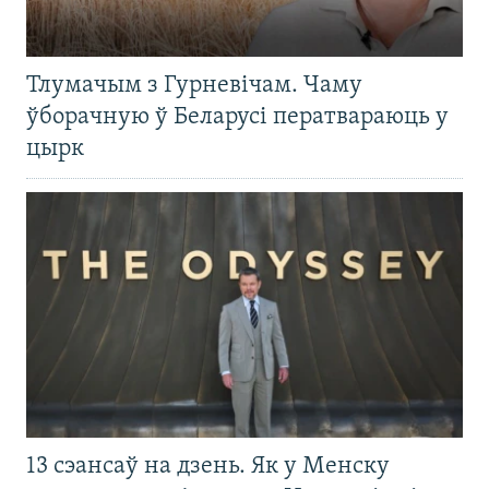
Тлумачым з Гурневічам. Чаму
ўборачную ў Беларусі ператвараюць у
цырк
13 сэансаў на дзень. Як у Менску