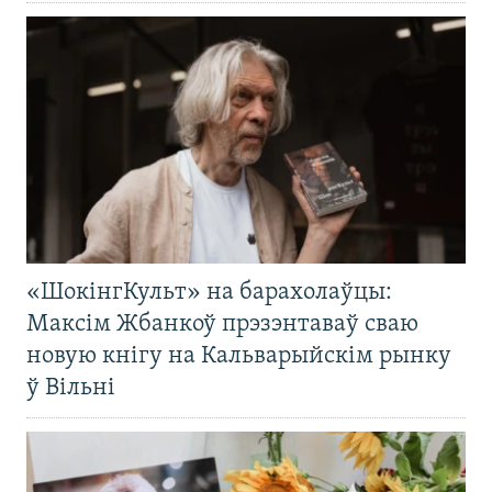
«ШокінгКульт» на барахолаўцы:
Максім Жбанкоў прэзэнтаваў сваю
новую кнігу на Кальварыйскім рынку
ў Вільні