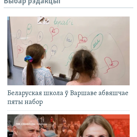
Выбар рэдакцыі
Беларуская школа ў Варшаве абвяшчае
пяты набор