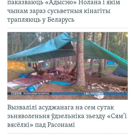
паказваюць «Адысэю» Нолана і якім
чынам зараз сусьветныя кінагіты
трапляюць у Беларусь
Вызвалілі асуджанага на сем сутак
зьняволеньня ўдзельніка зьезду «Сям’і
вясёлкі» пад Расонамі