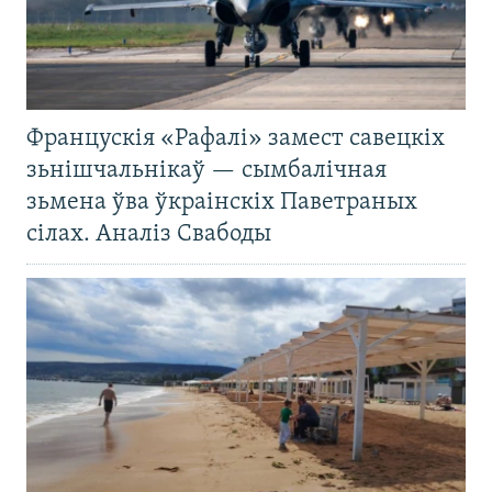
Францускія «Рафалі» замест савецкіх
зьнішчальнікаў — сымбалічная
зьмена ўва ўкраінскіх Паветраных
сілах. Аналіз Свабоды