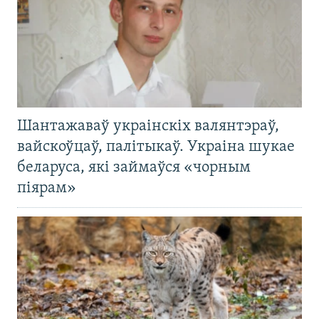
Шантажаваў украінскіх валянтэраў,
вайскоўцаў, палітыкаў. Украіна шукае
беларуса, які займаўся «чорным
піярам»