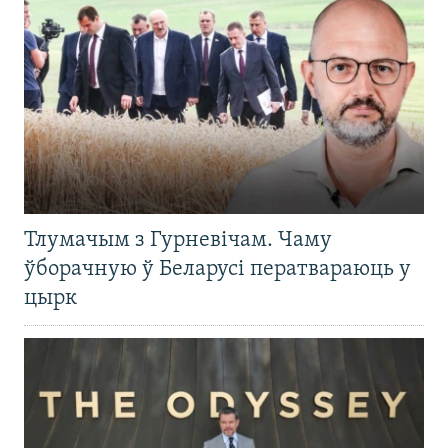
Тлумачым з Гурневічам. Чаму
ўборачную ў Беларусі ператвараюць у
цырк