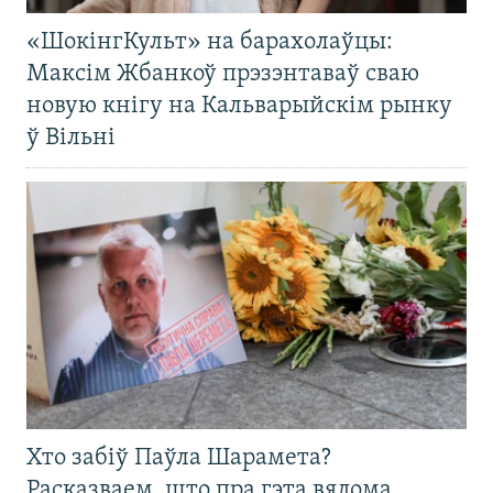
«ШокінгКульт» на барахолаўцы:
Максім Жбанкоў прэзэнтаваў сваю
новую кнігу на Кальварыйскім рынку
ў Вільні
Хто забіў Паўла Шарамета?
Расказваем, што пра гэта вядома