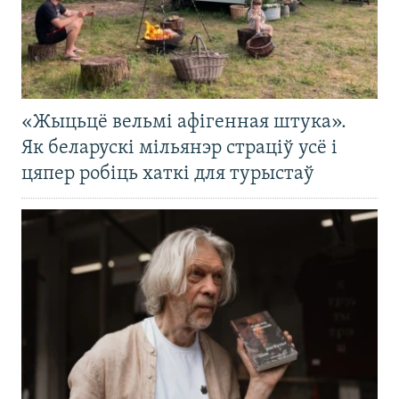
«Жыцьцё вельмі афігенная штука».
Як беларускі мільянэр страціў усё і
цяпер робіць хаткі для турыстаў