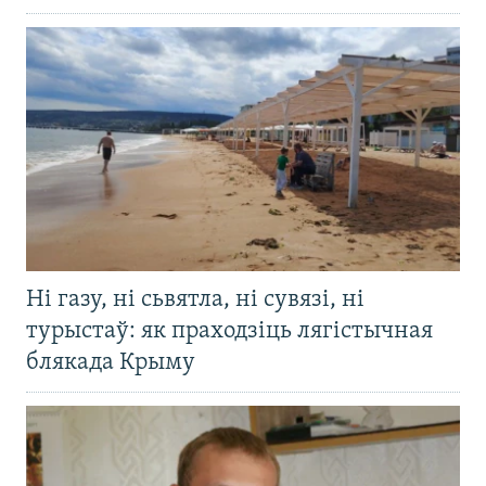
Ні газу, ні сьвятла, ні сувязі, ні
турыстаў: як праходзіць лягістычная
блякада Крыму