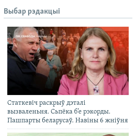
Выбар рэдакцыі
Статкевіч раскрыў дэталі
вызваленьня. Сьпёка б’е рэкорды.
Пашпарты беларусаў. Навіны 6 жніўня