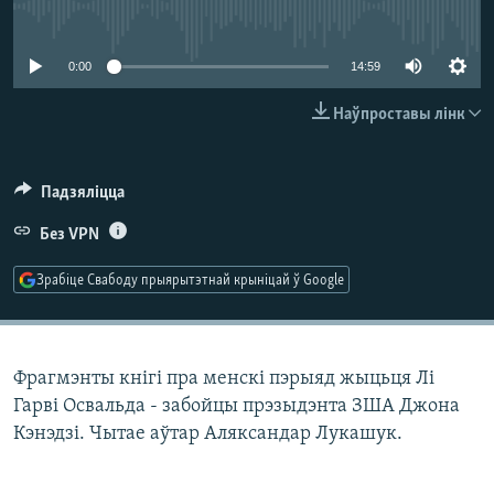
КУЛЬТУРА
МОВА
No media source currently available
КАЛЯНДАР
НА ХВАЛЯХ СВАБОДЫ
0:00
14:59
Наўпроставы лінк
Падзяліцца
Без VPN
Зрабіце Свабоду прыярытэтнай крыніцай ў Google
Фрагмэнты кнігі пра менскі пэрыяд жыцьця Лі
Гарві Освальда - забойцы прэзыдэнта ЗША Джона
Кэнэдзі. Чытае аўтар Аляксандар Лукашук.