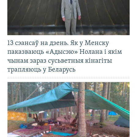
13 сэансаў на дзень. Як у Менску
паказваюць «Адысэю» Нолана і якім
чынам зараз сусьветныя кінагіты
трапляюць у Беларусь