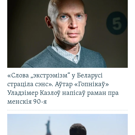
«Слова „экстрэмізм“ у Беларусі
страціла сэнс». Аўтар «Гопнікаў»
Уладзімер Казлоў напісаў раман пра
менскія 90-я