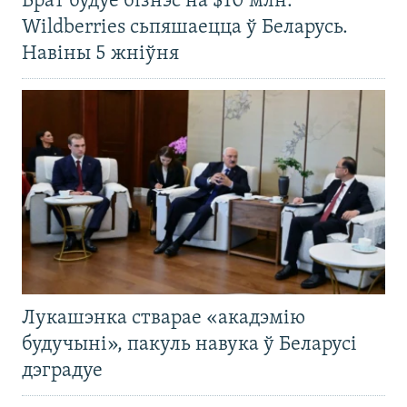
Брат будуе бізнэс на $10 млн.
Wildberries сьпяшаецца ў Беларусь.
Навіны 5 жніўня
Лукашэнка стварае «акадэмію
будучыні», пакуль навука ў Беларусі
дэградуе