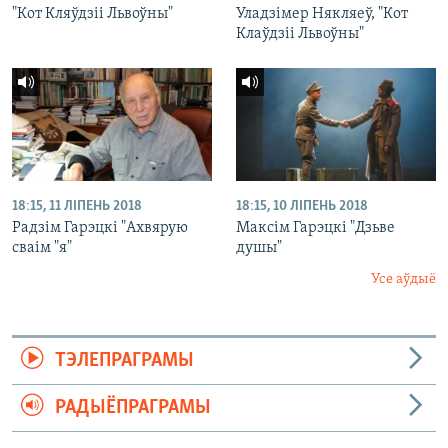
"Кот Кляўдзіі Львоўны"
Уладзімер Някляеў, "Кот
Клаўдзіі Львоўны"
18:15, 11 ЛІПЕНЬ 2018
18:15, 10 ЛІПЕНЬ 2018
Радзім Гарэцкі "Ахвярую
Максім Гарэцкі "Дзьве
сваім "я"
душы"
Усе аўдыё
ТЭЛЕПРАГРАМЫ
РАДЫЁПРАГРАМЫ