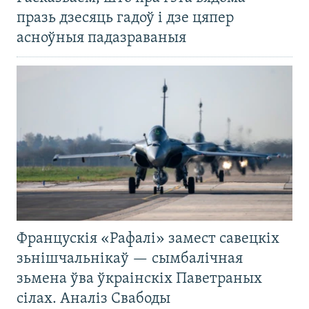
празь дзесяць гадоў і дзе цяпер
асноўныя падазраваныя
Францускія «Рафалі» замест савецкіх
зьнішчальнікаў — сымбалічная
зьмена ўва ўкраінскіх Паветраных
сілах. Аналіз Свабоды