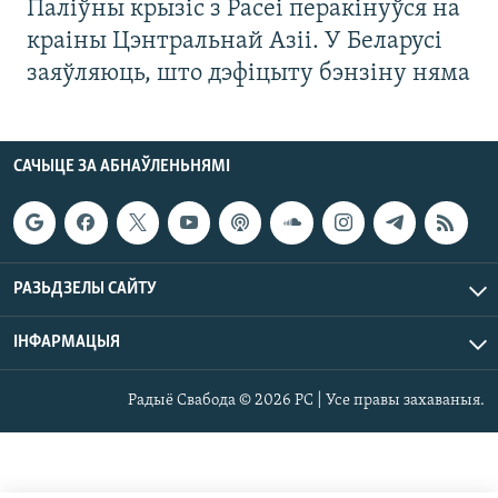
Паліўны крызіс з Расеі перакінуўся на
краіны Цэнтральнай Азіі. У Беларусі
заяўляюць, што дэфіцыту бэнзіну няма
САЧЫЦЕ ЗА АБНАЎЛЕНЬНЯМІ
РАЗЬДЗЕЛЫ САЙТУ
ІНФАРМАЦЫЯ
Радыё Свабода © 2026 РС | Усе правы захаваныя.