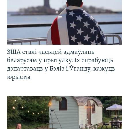
ЗША сталі часьцей адмаўляць
беларусам у прытулку. Іх спрабуюць
дэпартаваць у Бэліз і Ўганду, кажуць
юрысты