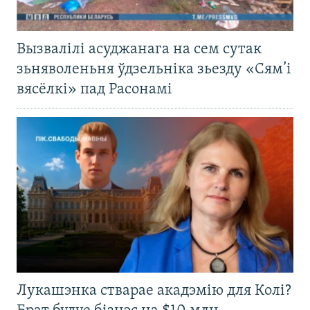
Вызвалілі асуджанага на сем сутак
зьняволеньня ўдзельніка зьезду «Сям’і
вясёлкі» пад Расонамі
Лукашэнка стварае акадэмію для Колі?