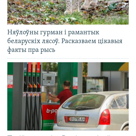
Няўлоўны гурман і рамантык
беларускіх лясоў. Расказваем цікавыя
факты пра рысь