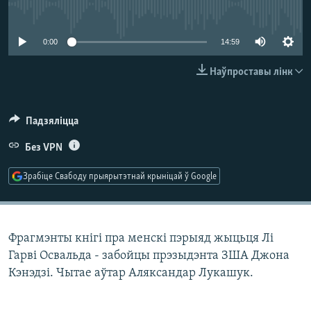
КУЛЬТУРА
МОВА
No media source currently available
КАЛЯНДАР
НА ХВАЛЯХ СВАБОДЫ
0:00
14:59
Наўпроставы лінк
Падзяліцца
Без VPN
Зрабіце Свабоду прыярытэтнай крыніцай ў Google
Фрагмэнты кнігі пра менскі пэрыяд жыцьця Лі
Гарві Освальда - забойцы прэзыдэнта ЗША Джона
Кэнэдзі. Чытае аўтар Аляксандар Лукашук.