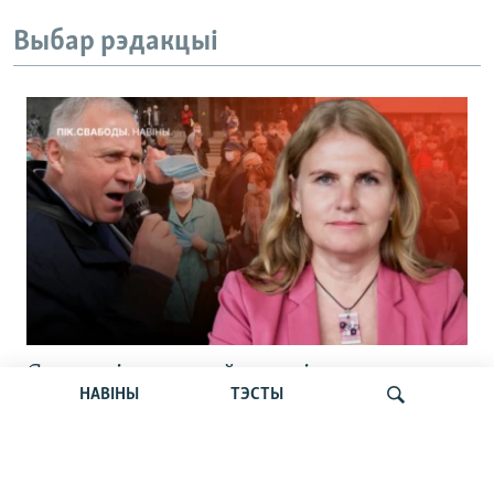
Выбар рэдакцыі
Статкевіч раскрыў дэталі
НАВІНЫ
ТЭСТЫ
вызваленьня. Сьпёка б’е рэкорды.
Пашпарты беларусаў. Навіны 6 жніўня