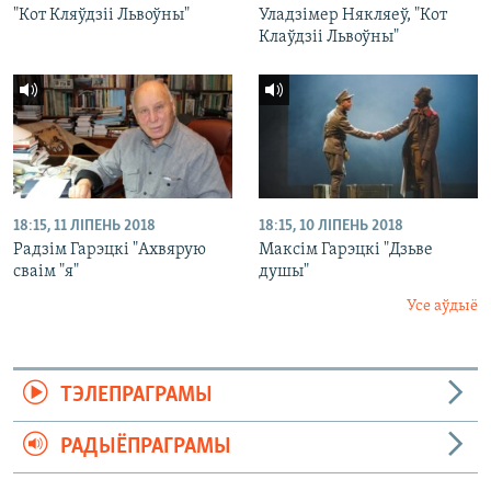
"Кот Кляўдзіі Львоўны"
Уладзімер Някляеў, "Кот
Клаўдзіі Львоўны"
18:15, 11 ЛІПЕНЬ 2018
18:15, 10 ЛІПЕНЬ 2018
Радзім Гарэцкі "Ахвярую
Максім Гарэцкі "Дзьве
сваім "я"
душы"
Усе аўдыё
ТЭЛЕПРАГРАМЫ
РАДЫЁПРАГРАМЫ