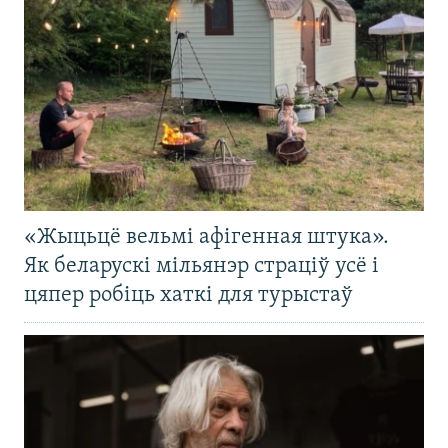
«Жыцьцё вельмі афігенная штука».
Як беларускі мільянэр страціў усё і
цяпер робіць хаткі для турыстаў