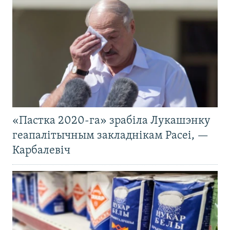
«Пастка 2020-га» зрабіла Лукашэнку
геапалітычным закладнікам Расеі, —
Карбалевіч