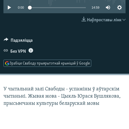
КУЛЬТУРА
МОВА
0:00
14:59
КАЛЯНДАР
НА ХВАЛЯХ СВАБОДЫ
Наўпроставы лінк
Падзяліцца
Без VPN
Зрабіце Свабоду прыярытэтнай крыніцай ў Google
У чытальнай залі Свабоды - успаміны ў аўтарскім
чытаньні. Жывая мова - Цыкль Юрася Бушлякова,
прысьвечаны культуры беларускай мовы