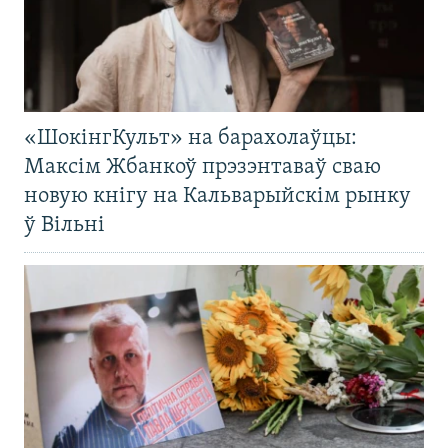
«ШокінгКульт» на барахолаўцы:
Максім Жбанкоў прэзэнтаваў сваю
новую кнігу на Кальварыйскім рынку
ў Вільні