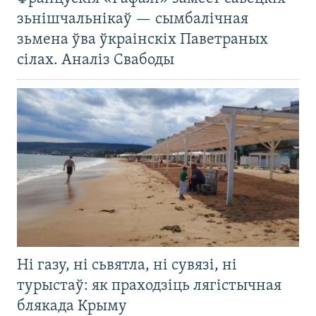
зьнішчальнікаў — сымбалічная
зьмена ўва ўкраінскіх Паветраных
сілах. Аналіз Свабоды
Ні газу, ні сьвятла, ні сувязі, ні
турыстаў: як праходзіць лягістычная
блякада Крыму