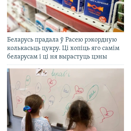
Беларусь прадала ў Расею рэкордную
колькасьць цукру. Ці хопіць яго самім
беларусам і ці ня вырастуць цэны