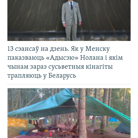
13 сэансаў на дзень. Як у Менску
паказваюць «Адысэю» Нолана і якім
чынам зараз сусьветныя кінагіты
трапляюць у Беларусь