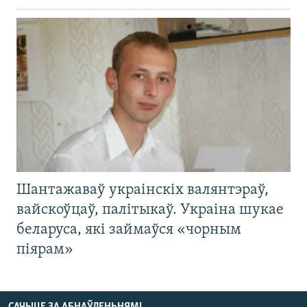
Шантажаваў украінскіх валянтэраў,
вайскоўцаў, палітыкаў. Украіна шукае
беларуса, які займаўся «чорным
піярам»