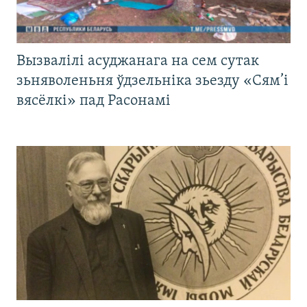
Вызвалілі асуджанага на сем сутак
зьняволеньня ўдзельніка зьезду «Сям’і
вясёлкі» пад Расонамі