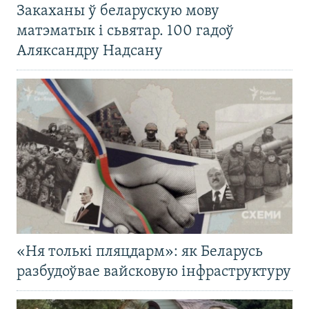
Закаханы ў беларускую мову
матэматык і сьвятар. 100 гадоў
Аляксандру Надсану
«Ня толькі пляцдарм»: як Беларусь
разбудоўвае вайсковую інфраструктуру