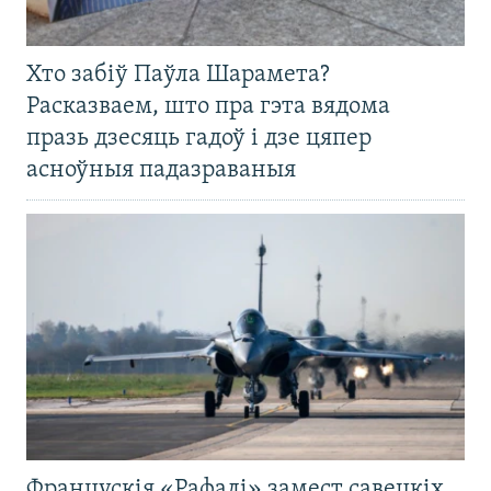
Хто забіў Паўла Шарамета?
Расказваем, што пра гэта вядома
празь дзесяць гадоў і дзе цяпер
асноўныя падазраваныя
Францускія «Рафалі» замест савецкіх