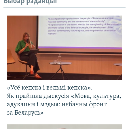
Выбар рэдакцыі
«Усё кепска і вельмі кепска».
Як прайшла дыскусія «Мова, культура,
адукацыя і мэдыя: нябачны фронт
за Беларусь»