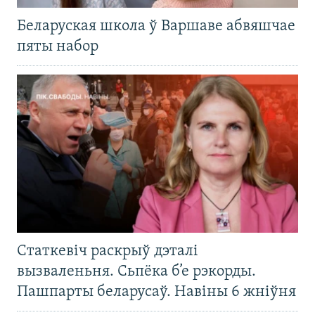
Беларуская школа ў Варшаве абвяшчае
пяты набор
Статкевіч раскрыў дэталі
вызваленьня. Сьпёка б’е рэкорды.
Пашпарты беларусаў. Навіны 6 жніўня