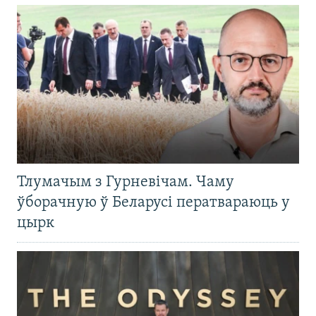
Тлумачым з Гурневічам. Чаму
ўборачную ў Беларусі ператвараюць у
цырк