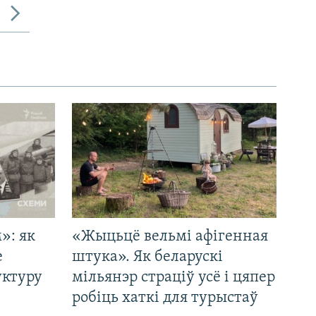
»: як
«Жыцьцё вельмі афігенная
е
штука». Як беларускі
уктуру
мільянэр страціў усё і цяпер
робіць хаткі для турыстаў