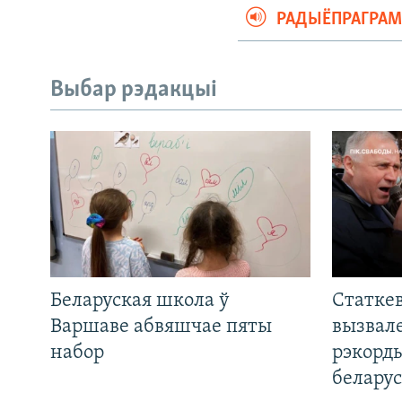
РАДЫЁПРАГРА
Выбар рэдакцыі
Беларуская школа ў
Статкев
Варшаве абвяшчае пяты
вызвале
набор
рэкорд
беларус