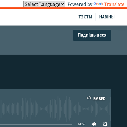
Powered by
Translate
ТЭСТЫ
НАВІНЫ
Падпішыцеся
EMBED
able
14:59