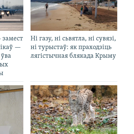
 замест
Ні газу, ні сьвятла, ні сувязі,
нікаў —
ні турыстаў: як праходзіць
 ўва
лягістычная блякада Крыму
ных
ды