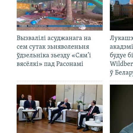
Вызвалілі асуджанага на
Лукашэ
сем сутак зьняволеньня
акадэмі
ўдзельніка зьезду «Сям’і
будуе б
вясёлкі» пад Расонамі
Wildber
ў Белар