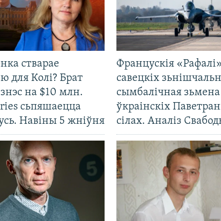
нка стварае
Францускія «Рафалі»
ю для Колі? Брат
савецкіх зьнішчаль
ізнэс на $10 млн.
сымбалічная зьмена
ries сьпяшаецца
ўкраінскіх Паветра
усь. Навіны 5 жніўня
сілах. Аналіз Свабо