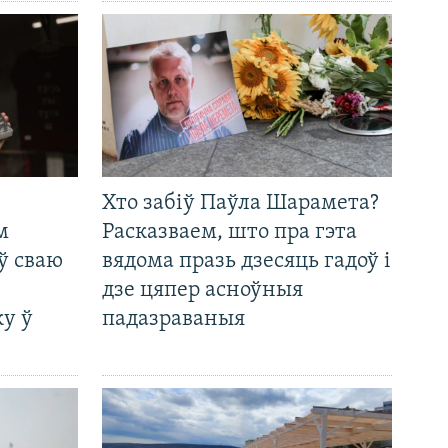
Хто забіў Паўла Шарамета?
м
Расказваем, што пра гэта
ў сваю
вядома празь дзесяць гадоў і
дзе цяпер асноўныя
у ў
падазраваныя