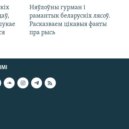
кіх
Няўлоўны гурман і
цаў,
рамантык беларускіх лясоў.
шукае
Расказваем цікавыя факты
ся
пра рысь
ЯМІ