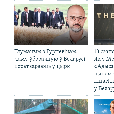
Тлумачым з Гурневічам.
13 сэан
Чаму ўборачную ў Беларусі
Як у М
ператвараюць у цырк
«Адысэ
чынам 
кінагі
у Белар