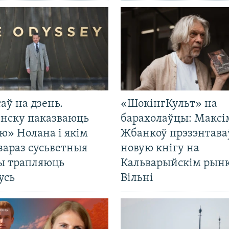
саў на дзень.
«ШокінгКульт» на
енску паказваюць
барахолаўцы: Максі
ю» Нолана і якім
Жбанкоў прэзэнтава
зараз сусьветныя
новую кнігу на
ты трапляюць
Кальварыйскім рынк
усь
Вільні