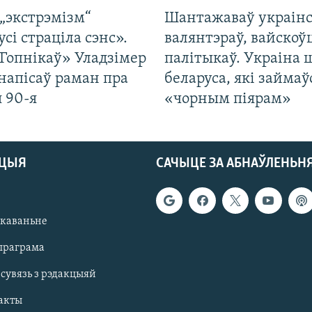
„экстрэмізм“
Шантажаваў украінс
усі страціла сэнс».
валянтэраў, вайскоў
Гопнікаў» Уладзімер
палітыкаў. Украіна 
напісаў раман пра
беларуса, які займаў
 90-я
«чорным піярам»
АЦЫЯ
САЧЫЦЕ ЗА АБНАЎЛЕНЬН
якаваньне
праграма
 сувязь з рэдакцыяй
акты