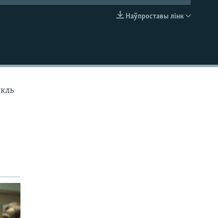
Наўпроставы лінк
EMBED
ыкль