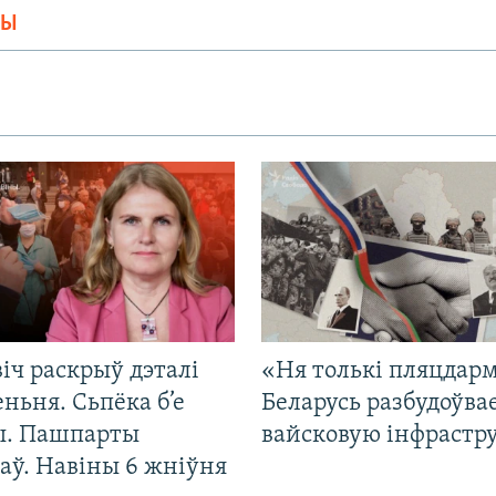
МЫ
іч раскрыў дэталі
«Ня толькі пляцдарм
ньня. Сьпёка б’е
Беларусь разбудоўва
ы. Пашпарты
вайсковую інфрастр
аў. Навіны 6 жніўня