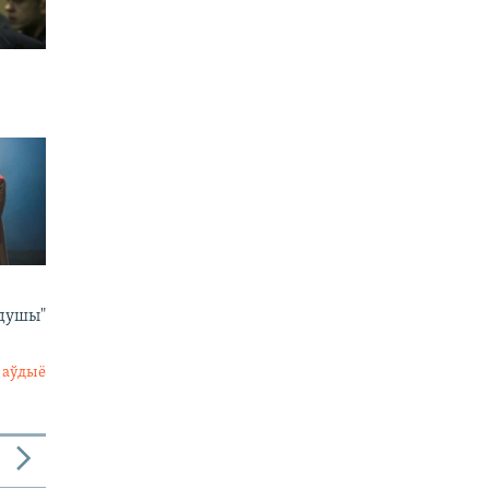
 душы"
 аўдыё