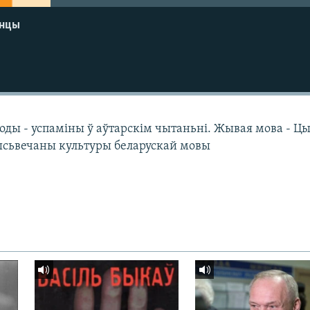
енцы
оды - успаміны ў аўтарскім чытаньні. Жывая мова - Ц
ысьвечаны культуры беларускай мовы