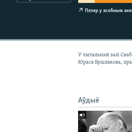
КАЛЯНДАР
НА ХВАЛЯХ СВАБОДЫ
Плэер у асобным ак
У чытальнай залі Сваб
Юрася Бушлякова, пр
Аўдыё