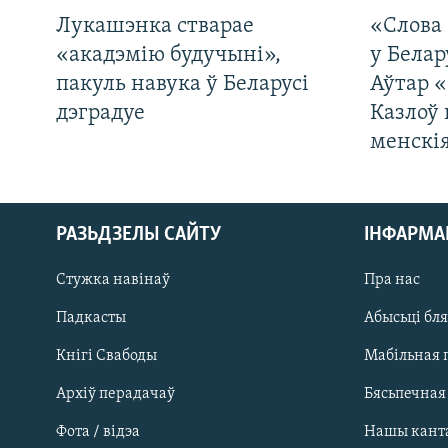
Лукашэнка стварае
«Слова 
«акадэмію будучыні»,
у Белар
пакуль навука ў Беларусі
Аўтар «
дэградуе
Казлоў 
менскія
РАЗЬДЗЕЛЫ САЙТУ
ІНФАРМ
Стужка навінаў
Пра нас
Падкасты
Абысьці бл
Кнігі Свабоды
Мабільная 
Архіў перадачаў
Бясьпечная
Фота / відэа
Нашы кант