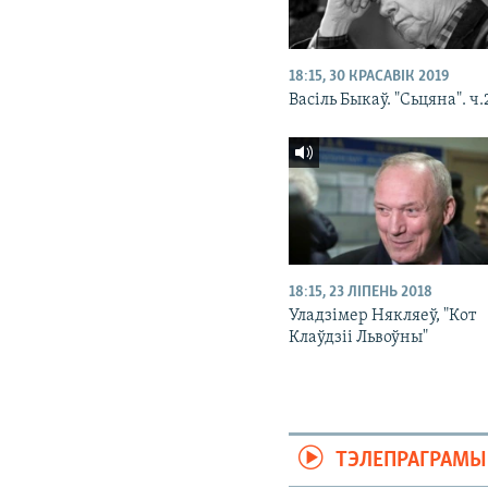
18:15, 30 КРАСАВІК 2019
Васіль Быкаў. "Сьцяна". ч.
18:15, 23 ЛІПЕНЬ 2018
Уладзімер Някляеў, "Кот
Клаўдзіі Львоўны"
ТЭЛЕПРАГРАМЫ