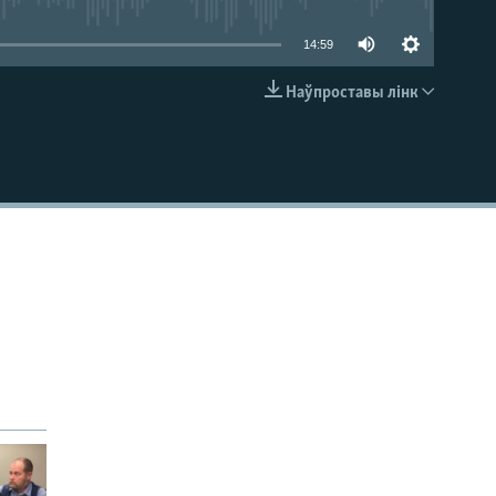
14:59
Наўпроставы лінк
EMBED