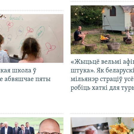
«Жыцьцё вельмі афі
кая школа ў
штука». Як беларуск
е абвяшчае пяты
мільянэр страціў усё
робіць хаткі для тур