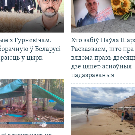
ым з Гурневічам.
Хто забіў Паўла Шар
борачную ў Беларусі
Расказваем, што пра
араюць у цырк
вядома празь дзесяць
дзе цяпер асноўныя
падазраваныя