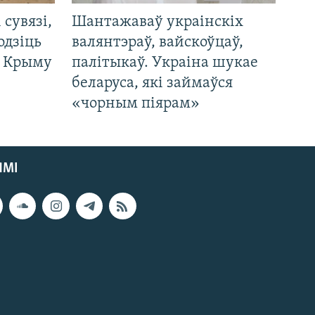
і сувязі,
Шантажаваў украінскіх
одзіць
валянтэраў, вайскоўцаў,
а Крыму
палітыкаў. Украіна шукае
беларуса, які займаўся
«чорным піярам»
ЯМІ