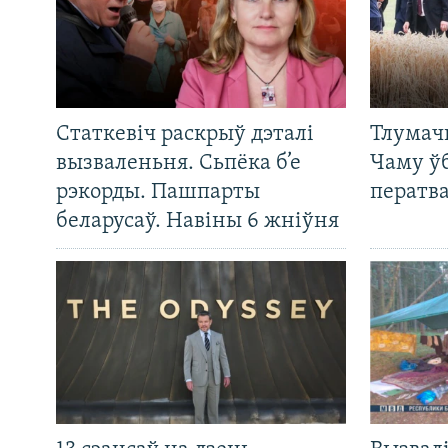
Статкевіч раскрыў дэталі
Тлумач
вызваленьня. Сьпёка б’е
Чаму ў
рэкорды. Пашпарты
ператв
беларусаў. Навіны 6 жніўня