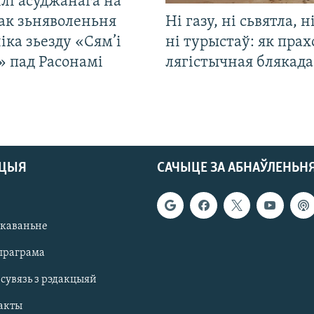
лі асуджанага на
ак зьняволеньня
Ні газу, ні сьвятла, н
іка зьезду «Сям’і
ні турыстаў: як прах
» пад Расонамі
лягістычная блякад
АЦЫЯ
САЧЫЦЕ ЗА АБНАЎЛЕНЬН
якаваньне
праграма
 сувязь з рэдакцыяй
акты