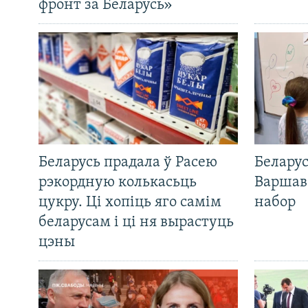
фронт за Беларусь»
Беларусь прадала ў Расею
Беларус
рэкордную колькасьць
Варшав
цукру. Ці хопіць яго самім
набор
беларусам і ці ня вырастуць
цэны