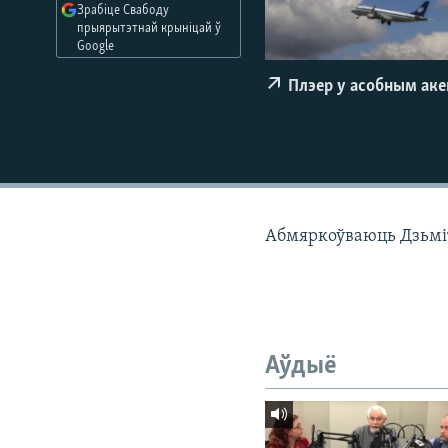
Зрабіце Свабоду
КАЛЯНДАР
НА ХВАЛЯХ СВАБОДЫ
прыярытэтнай крыніцай ў
Google
Плэер у асобным ак
Абмяркоўваюць Дзьмі
Аўдыё