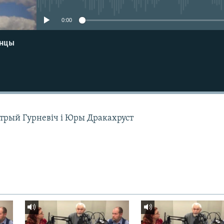
0:00
енцы
трый Гурневіч і Юры Дракахруст