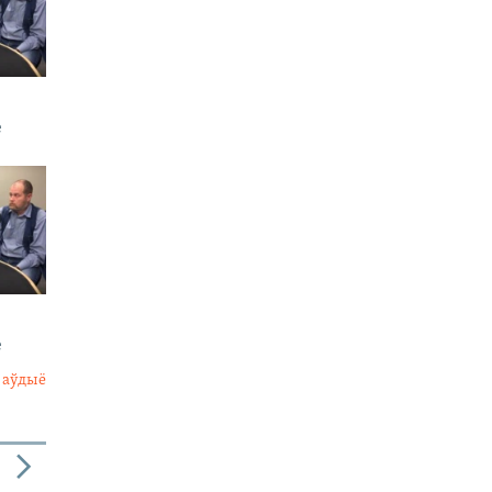
е
е
 аўдыё