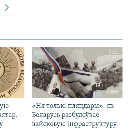
кую
«Ня толькі пляцдарм»: як
вятар.
Беларусь разбудоўвае
у
вайсковую інфраструктуру