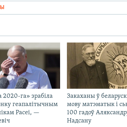
МЫ
 2020-га» зрабіла
Закаханы ў беларус
нку геапалітычным
мову матэматык і сь
ікам Расеі, —
100 гадоў Аляксандр
евіч
Надсану