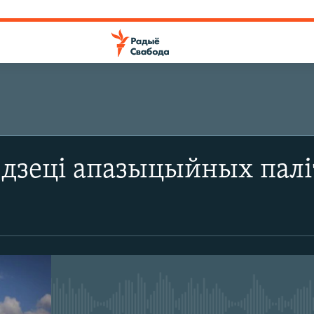
 дзеці апазыцыйных пал
No media source currently avail