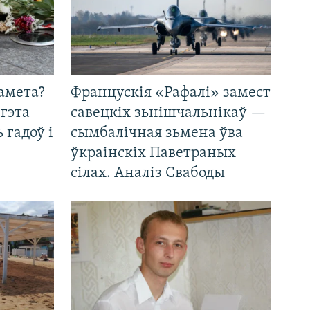
амета?
Францускія «Рафалі» замест
 гэта
савецкіх зьнішчальнікаў —
 гадоў і
сымбалічная зьмена ўва
ўкраінскіх Паветраных
сілах. Аналіз Свабоды