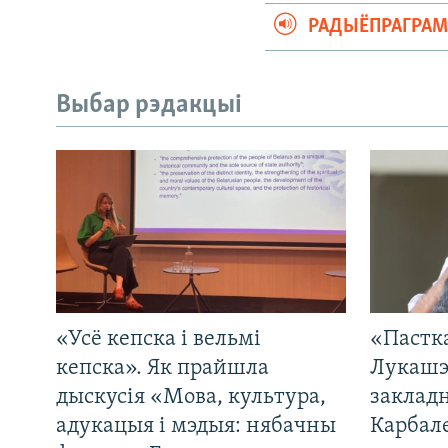
РАДЫЁПРАГРА
Выбар рэдакцыі
«Усё кепска і вельмі
«Пастка
кепска». Як прайшла
Лукашэ
дыскусія «Мова, культура,
закладн
адукацыя і мэдыя: нябачны
Карбал