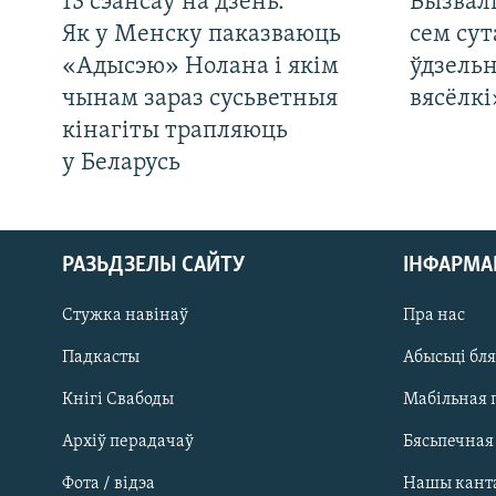
13 сэансаў на дзень.
Вызвалі
Як у Менску паказваюць
сем сут
«Адысэю» Нолана і якім
ўдзельн
чынам зараз сусьветныя
вясёлкі
кінагіты трапляюць
у Беларусь
РАЗЬДЗЕЛЫ САЙТУ
ІНФАРМ
Стужка навінаў
Пра нас
Падкасты
Абысьці бл
Кнігі Свабоды
Мабільная 
Архіў перадачаў
Бясьпечная
Фота / відэа
Нашы кант