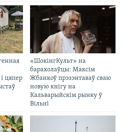
генная
«ШокінгКульт» на
і
барахолаўцы: Максім
 і цяпер
Жбанкоў прэзэнтаваў сваю
ыстаў
новую кнігу на
Кальварыйскім рынку ў
Вільні