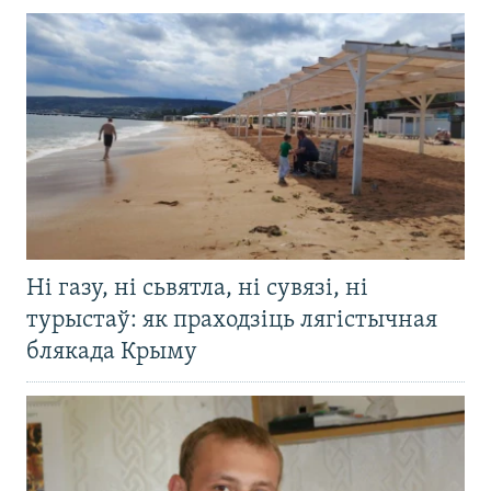
Ні газу, ні сьвятла, ні сувязі, ні
турыстаў: як праходзіць лягістычная
блякада Крыму