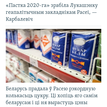
«Пастка 2020-га» зрабіла Лукашэнку
геапалітычным закладнікам Расеі, —
Карбалевіч
Беларусь прадала ў Расею рэкордную
колькасьць цукру. Ці хопіць яго самім
беларусам і ці ня вырастуць цэны