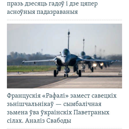
празь дзесяць гадоў і дзе цяпер
асноўныя падазраваныя
Францускія «Рафалі» замест савецкіх
зьнішчальнікаў — сымбалічная
зьмена ўва ўкраінскіх Паветраных
сілах. Аналіз Свабоды