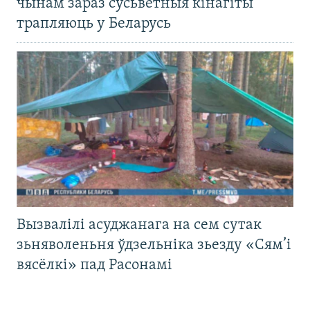
чынам зараз сусьветныя кінагіты
трапляюць у Беларусь
Вызвалілі асуджанага на сем сутак
зьняволеньня ўдзельніка зьезду «Сям’і
вясёлкі» пад Расонамі