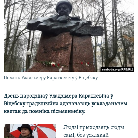
КУЛЬТУРА
МОВА
КАЛЯНДАР
НА ХВАЛЯХ СВАБОДЫ
Помнік Уладзімеру Караткевічу ў Віцебску
Дзень народзінаў Уладзімера Караткевіча ў
Віцебску традыцыйна адзначаюць ускладаньнем
кветак да помніка пісьменьніку.
Людзі прыходзяць сюды
самі, без усялякай