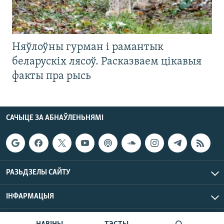
Няўлоўны гурман і рамантык
беларускіх лясоў. Расказваем цікавыя
факты пра рысь
САЧЫЦЕ ЗА АБНАЎЛЕНЬНЯМІ
РАЗЬДЗЕЛЫ САЙТУ
ІНФАРМАЦЫЯ
Радыё Свабода © 2026 РС | Усе правы захаваныя.