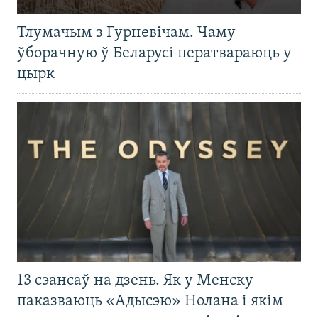
Тлумачым з Гурневічам. Чаму
ўборачную ў Беларусі ператвараюць у
цырк
13 сэансаў на дзень. Як у Менску
паказваюць «Адысэю» Нолана і якім