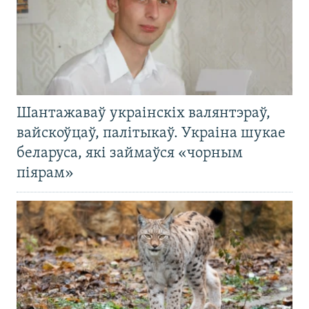
Шантажаваў украінскіх валянтэраў,
вайскоўцаў, палітыкаў. Украіна шукае
беларуса, які займаўся «чорным
піярам»