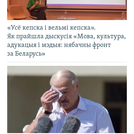
«Усё кепска і вельмі кепска».
Як прайшла дыскусія «Мова, культура,
адукацыя і мэдыя: нябачны фронт
за Беларусь»