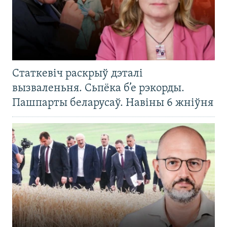
Статкевіч раскрыў дэталі
вызваленьня. Сьпёка б’е рэкорды.
Пашпарты беларусаў. Навіны 6 жніўня