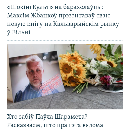
«ШокінгКульт» на барахолаўцы:
Максім Жбанкоў прэзэнтаваў сваю
новую кнігу на Кальварыйскім рынку
ў Вільні
Хто забіў Паўла Шарамета?
Расказваем, што пра гэта вядома