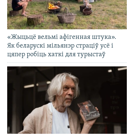
«Жыцьцё вельмі афігенная штука».
Як беларускі мільянэр страціў усё і
цяпер робіць хаткі для турыстаў