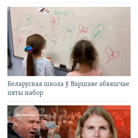
Беларуская школа ў Варшаве абвяшчае
пяты набор