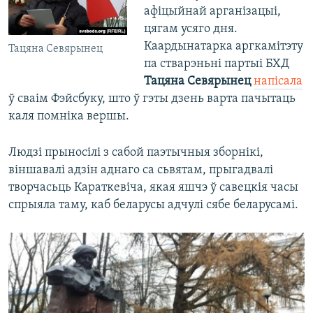
афіцыйнай арганізацыі,
цягам усяго дня.
Каардынатарка аргкамітэту
Тацяна Севярынец
па стварэньні партыі БХД
Тацяна Севярынец
напісала
ў сваім Фэйсбуку, што ў гэты дзень варта пачытаць
каля помніка вершы.
Людзі прыносілі з сабой паэтычныя зборнікі,
віншавалі адзін аднаго са сьвятам, прыгадвалі
творчасьць Караткевіча, якая яшчэ ў савецкія часы
спрыяла таму, каб беларусы адчулі сябе беларусамі.