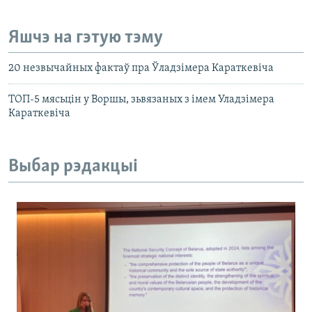
Яшчэ на гэтую тэму
20 незвычайных фактаў пра Ўладзімера Караткевіча
ТОП-5 мясьцін у Воршы, зьвязаных з імем Уладзімера
Караткевіча
Выбар рэдакцыі