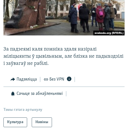
За падзеямі каля помніка здаля назіралі
міліцыянты ў цывільным, але блізка не падыходзілі
і заўвагаў не рабілі.
Падзяліцца
Без VPN
Сачыце за абнаўленьнямі
Тэмы гэтага артыкулу
Культура
Навіны