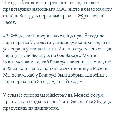
Што да «Ўсходняга партнэрства», то, паводле
прадстаўніка нямецкага МЗС, ніхто ня мае намеру
ставіць Беларусь перад выбарам — Эўразьвяз ці
Расея.
«Заўсёды, калі гаворка заходзіць пра „Ўсходняе
партнэрства“, у некага ўзнікае думка пра тое, што
ўся справа ў геапалітыцы. Але нам зусім ня хочацца
перацягнуць Беларусь на бок Захаду. Мы не
імкнёмся да таго, каб Беларусь паляпшала стасункі
з ЭЗ за кошт пагаршэньня дачыненьняў з Расеяй.
Мы хочам, каб у Беларусі былі добрыя адносіны з
партнэрамі і на Захадзе, і на Ўсходзе».
У сувязі з прыездам міністраў на Менскі форум
прынятыя захады бясьпекі, яго ўдзельнікаў будуць
прапускаць па пашпартах.