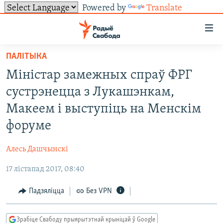
Powered by
Translate
Лінкі
ўнівэрсальнага
доступу
ПАЛІТЫКА
НАВІНЫ
Перайсьці
Міністар замежных спраў ФРГ
да
ТОЛЬКІ НА СВАБОДЗЕ
УСЕ НАВІНЫ
сустрэнецца з Лукашэнкам,
галоўнага
СУВЯЗЬ
ВІДЭА І ФОТА
ТЭСТЫ
зьместу
Макеем і выступіць на Менскім
Перайсьці
ПАДПІСАЦЦА
ЛЮДЗІ
БЛОГІ
АБЫСЬЦІ БЛЯКАВАНЬНЕ
форуме
да
ПАЛІТЫКА
ГІСТОРЫЯ НА СВАБОДЗЕ
ПАДЗЯЛІЦЦА ІНФАРМАЦЫЯЙ
RSS
галоўнай
САЧЫЦЕ ЗА АБНАЎЛЕНЬНЯМІ
Алесь Дашчынскі
навігацыі
ЭКАНОМІКА
ПАДКАСТЫ
ПАДКАСТЫ
Перайсьці
17 лістапад 2017, 08:40
ВАЙНА
КНІГІ
FACEBOOK
да
Падзяліцца
Без VPN
БЕЛАРУСЫ НА ВАЙНЕ
АЎДЫЁКНІГІ
TWITTER
пошуку
ПАЛІТВЯЗЬНІ
PREMIUM
Усе сайты РС/РСЭ
Зрабіце Свабоду прыярытэтнай крыніцай ў Google