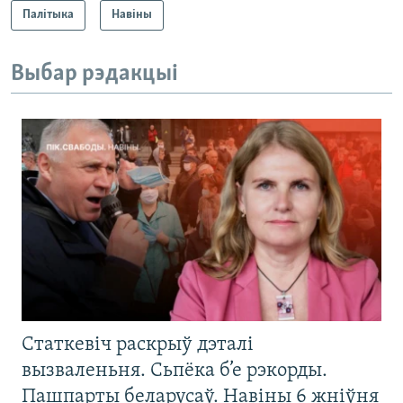
Палітыка
Навіны
Выбар рэдакцыі
Статкевіч раскрыў дэталі
вызваленьня. Сьпёка б’е рэкорды.
Пашпарты беларусаў. Навіны 6 жніўня