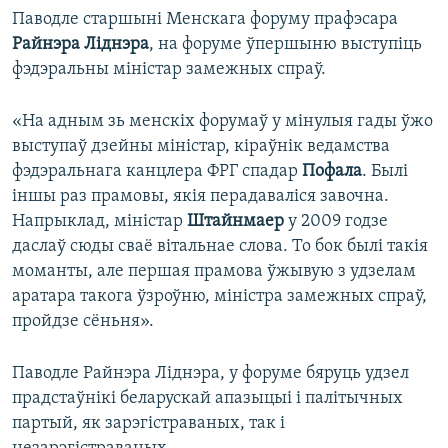
Паводле старшыні Менскага форуму прафэсара
Райнэра Ліднэра
, на форуме ўпершыню выступіць
фэдэральны міністар замежных спраў.
«На адным зь менскіх форумаў у мінулыя гады ўжо
выступаў дзейны міністар, кіраўнік ведамства
фэдэральнага канцлера ФРГ спадар
Пофала
. Былі
іншы раз прамовы, якія перадаваліся завочна.
Напрыклад, міністар
Штайнмаер
у 2009 годзе
даслаў сюды сваё вітальнае слова. То бок былі такія
моманты, але першая прамова ўжывую з удзелам
аратара такога ўзроўню, міністра замежных спраў,
пройдзе сёньня».
Паводле Райнэра Ліднэра, у форуме бяруць удзел
прадстаўнікі беларускай апазыцыі і палітычных
партый, як зарэгістраваных, так і