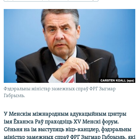
КУЛЬТУРА
МОВА
КАЛЯНДАР
НА ХВАЛЯХ СВАБОДЫ
Фэдэральны міністар замежных спраў ФРГ Зыгмар
Габрыэль.
У Менскім міжнародным адукацыйным цэнтры
імя Ёханэса Раў праходзіць XV Менскі форум.
Сёньня на ім выступяць віцэ-канцлер, фэдэральны
міністар замежных спраў ФРГ Зыгмар Габрыэль, які