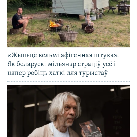
«Жыцьцё вельмі афігенная штука».
Як беларускі мільянэр страціў усё і
цяпер робіць хаткі для турыстаў