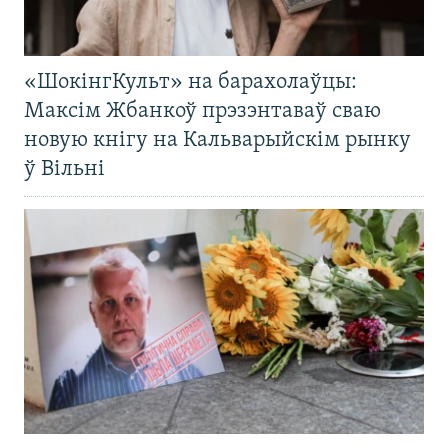
«ШокінгКульт» на барахолаўцы:
Максім Жбанкоў прэзэнтаваў сваю
новую кнігу на Кальварыйскім рынку
ў Вільні