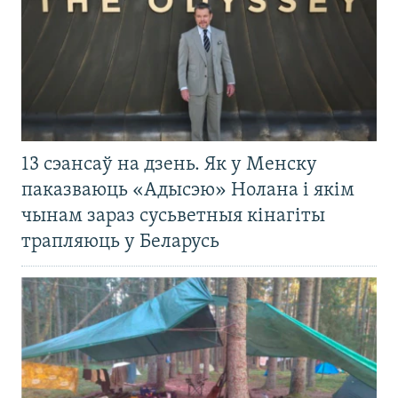
13 сэансаў на дзень. Як у Менску
паказваюць «Адысэю» Нолана і якім
чынам зараз сусьветныя кінагіты
трапляюць у Беларусь