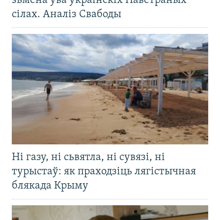
зьмена ўва ўкраінскіх Паветраных
сілах. Аналіз Свабоды
Ні газу, ні сьвятла, ні сувязі, ні
турыстаў: як праходзіць лягістычная
блякада Крыму