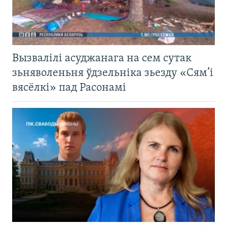
Вызвалілі асуджанага на сем сутак
зьняволеньня ўдзельніка зьезду «Сям’і
вясёлкі» пад Расонамі