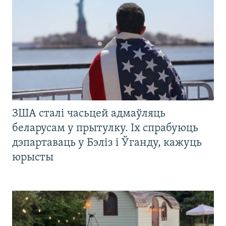
ЗША сталі часьцей адмаўляць
беларусам у прытулку. Іх спрабуюць
дэпартаваць у Бэліз і Ўганду, кажуць
юрысты