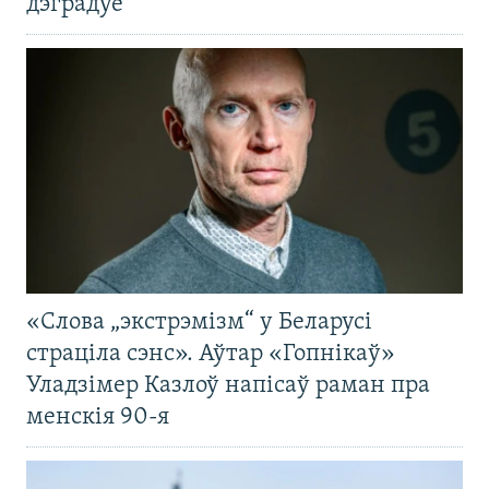
дэградуе
«Слова „экстрэмізм“ у Беларусі
страціла сэнс». Аўтар «Гопнікаў»
Уладзімер Казлоў напісаў раман пра
менскія 90-я