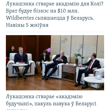
Лукашэнка стварае акадэмію для Колі?
Брат будуе бізнэс на $10 млн.
Wildberries сьпяшаецца ў Беларусь.
Навіны 5 жніўня
Лукашэнка стварае «акадэмію
будучыні», пакуль навука ў Беларусі