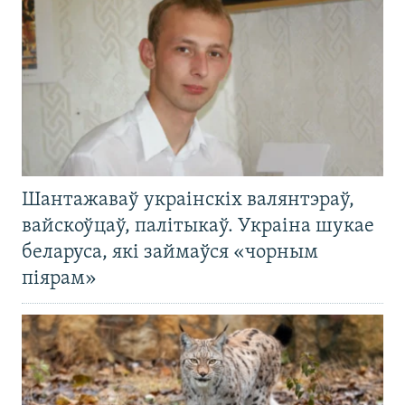
Шантажаваў украінскіх валянтэраў,
вайскоўцаў, палітыкаў. Украіна шукае
беларуса, які займаўся «чорным
піярам»