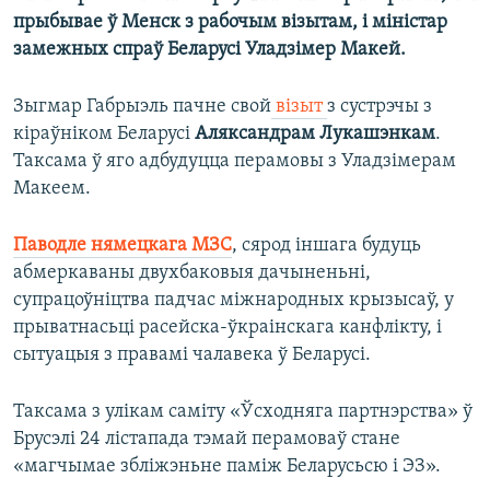
прыбывае ў Менск з рабочым візытам, і міністар
замежных спраў Беларусі Уладзімер Макей.
Зыгмар Габрыэль пачне свой
візыт
з сустрэчы з
кіраўніком Беларусі
Аляксандрам Лукашэнкам
.
Таксама ў яго адбудуцца перамовы з Уладзімерам
Макеем.
Паводле нямецкага МЗС
, сярод іншага будуць
абмеркаваны двухбаковыя дачыненьні,
супрацоўніцтва падчас міжнародных крызысаў, у
прыватнасьці расейска-ўкраінскага канфлікту, і
сытуацыя з правамі чалавека ў Беларусі.
Таксама з улікам саміту «Ўсходняга партнэрства» ў
Брусэлі 24 лістапада тэмай перамоваў стане
«магчымае збліжэньне паміж Беларусьсю і ЭЗ».