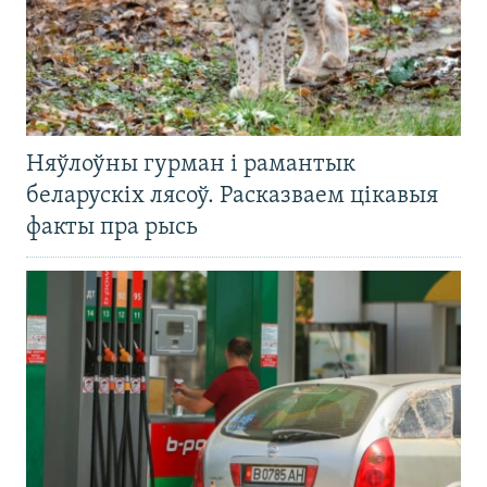
Няўлоўны гурман і рамантык
беларускіх лясоў. Расказваем цікавыя
факты пра рысь