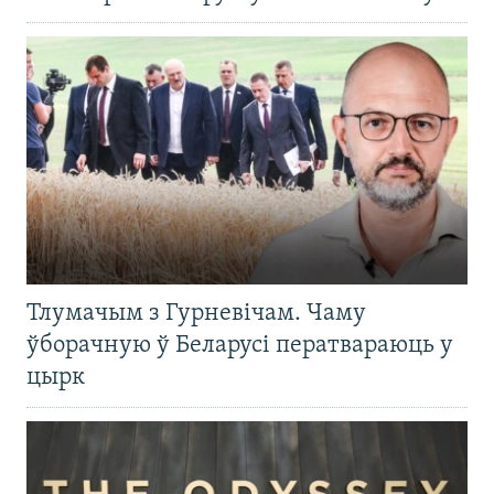
Тлумачым з Гурневічам. Чаму
ўборачную ў Беларусі ператвараюць у
цырк