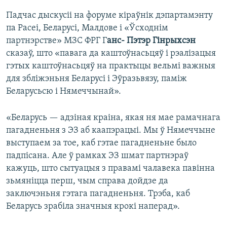
Падчас дыскусіі на форуме кіраўнік дэпартамэнту
па Расеі, Беларусі, Малдове і «Ўсходнім
партнэрстве» МЗС ФРГ Г
анс- Пэтэр Гінрыхсэн
сказаў, што «павага да каштоўнасьцяў і рэалізацыя
гэтых каштоўнасьцяў на практыцы вельмі важныя
для збліжэньня Беларусі і Эўразьвязу, паміж
Беларусьсю і Нямеччынай».
«Беларусь — адзіная краіна, якая ня мае рамачнага
пагадненьня з ЭЗ аб каапэрацыі. Мы ў Нямеччыне
выступаем за тое, каб гэтае пагадненьне было
падпісана. Але ў рамках ЭЗ шмат партнэраў
кажуць, што сытуацыя з правамі чалавека павінна
зьмяніцца перш, чым справа дойдзе да
заключэньня гэтага пагадненьня. Трэба, каб
Беларусь зрабіла значныя крокі наперад».