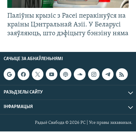
Паліўны крызіс з Расеі перакінуўся на
краіны Цэнтральнай Азіі. У Беларусі
заяўляюць, што дэфіцыту бэнзіну няма
САЧЫЦЕ ЗА АБНАЎЛЕНЬНЯМІ
РАЗЬДЗЕЛЫ САЙТУ
ІНФАРМАЦЫЯ
Радыё Свабода © 2026 РС | Усе правы захаваныя.