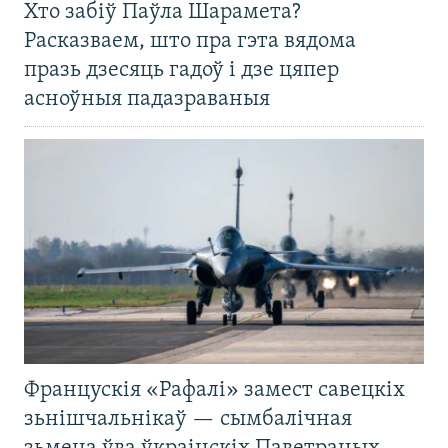
Хто забіў Паўла Шарамета?
Расказваем, што пра гэта вядома
празь дзесяць гадоў і дзе цяпер
асноўныя падазраваныя
Францускія «Рафалі» замест савецкіх
зьнішчальнікаў — сымбалічная