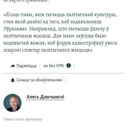
незарэгістраваных.
«Ёсьць тэмы, якія тычацца палітычнай культуры,
стан якой далёкі ад таго, каб задавальняць
Эўразьвяз. Напрыклад, што тычыцца ўдзелу ў
палітычным жыцьці. Для мяне заўсёды было
надзвычай важна, каб форум адлюстроўваў увесь
шырокі спэктар палітычнага жыцьця».
Падзяліцца
Без VPN
Сачыце за абнаўленьнямі
Алесь Дашчынскі
Тэмы гэтага артыкулу