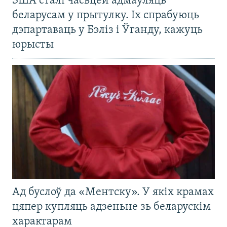
ЗША сталі часьцей адмаўляць
беларусам у прытулку. Іх спрабуюць
дэпартаваць у Бэліз і Ўганду, кажуць
юрысты
Ад буслоў да «Ментску». У якіх крамах
цяпер купляць адзеньне зь беларускім
характарам