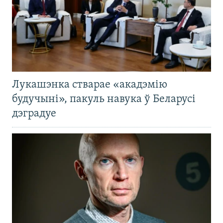
Лукашэнка стварае «акадэмію
будучыні», пакуль навука ў Беларусі
дэградуе