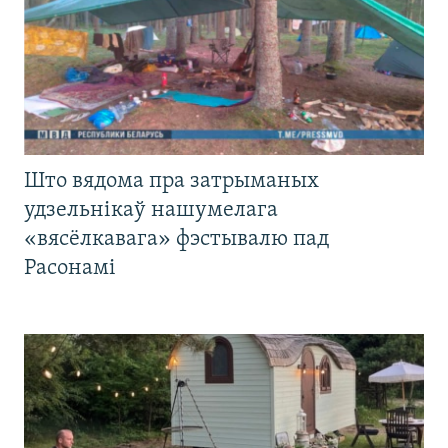
Што вядома пра затрыманых
удзельнікаў нашумелага
«вясёлкавага» фэстывалю пад
Расонамі