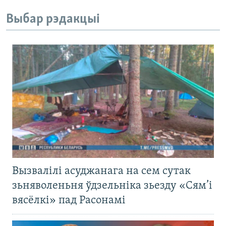
Выбар рэдакцыі
Вызвалілі асуджанага на сем сутак
зьняволеньня ўдзельніка зьезду «Сям’і
вясёлкі» пад Расонамі