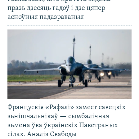
празь дзесяць гадоў і дзе цяпер
асноўныя падазраваныя
Францускія «Рафалі» замест савецкіх
зьнішчальнікаў — сымбалічная
зьмена ўва ўкраінскіх Паветраных
сілах. Аналіз Свабоды