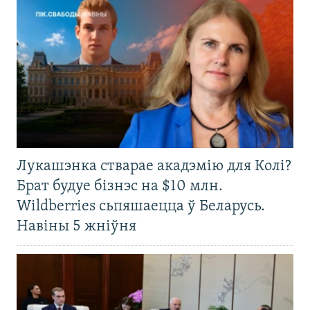
Лукашэнка стварае акадэмію для Колі?
Брат будуе бізнэс на $10 млн.
Wildberries сьпяшаецца ў Беларусь.
Навіны 5 жніўня