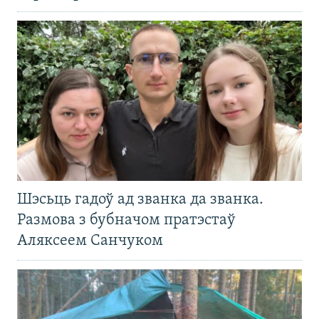
Шэсьць гадоў ад званка да званка.
Размова з бубначом пратэстаў
Аляксеем Санчуком