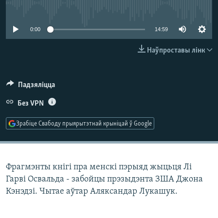
КУЛЬТУРА
МОВА
No media source currently available
КАЛЯНДАР
НА ХВАЛЯХ СВАБОДЫ
0:00
14:59
Наўпроставы лінк
Падзяліцца
Без VPN
Зрабіце Свабоду прыярытэтнай крыніцай ў Google
Фрагмэнты кнігі пра менскі пэрыяд жыцьця Лі
Гарві Освальда - забойцы прэзыдэнта ЗША Джона
Кэнэдзі. Чытае аўтар Аляксандар Лукашук.