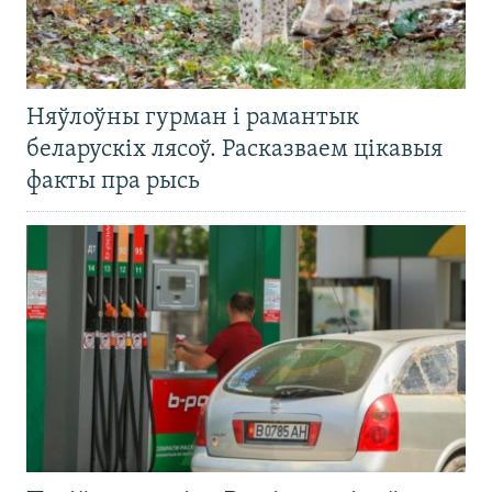
Няўлоўны гурман і рамантык
беларускіх лясоў. Расказваем цікавыя
факты пра рысь