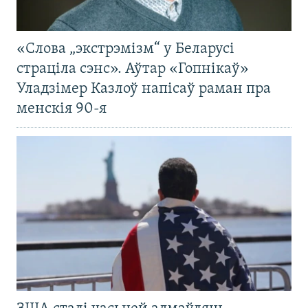
«Слова „экстрэмізм“ у Беларусі
страціла сэнс». Аўтар «Гопнікаў»
Уладзімер Казлоў напісаў раман пра
менскія 90-я