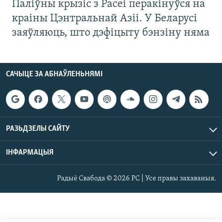
Паліўны крызіс з Расеі перакінуўся на
краіны Цэнтральнай Азіі. У Беларусі
заяўляюць, што дэфіцыту бэнзіну няма
САЧЫЦЕ ЗА АБНАЎЛЕНЬНЯМІ
РАЗЬДЗЕЛЫ САЙТУ
ІНФАРМАЦЫЯ
Радыё Свабода © 2026 РС | Усе правы захаваныя.