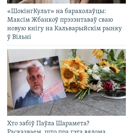
«ШокінгКульт» на барахолаўцы:
Максім Жбанкоў прэзэнтаваў сваю
новую кнігу на Кальварыйскім рынку
ў Вільні
Хто забіў Паўла Шарамета?
Расказваем, што пра гэта вядома