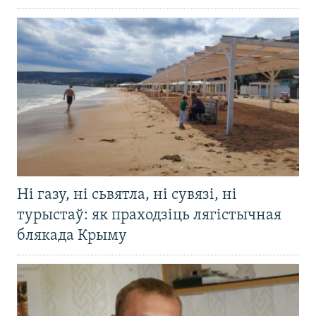
Ні газу, ні сьвятла, ні сувязі, ні
турыстаў: як праходзіць лягістычная
блякада Крыму