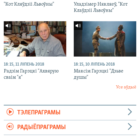
"Кот Кляўдзіі Львоўны"
Уладзімер Някляеў, "Кот
Клаўдзіі Львоўны"
18:15, 11 ЛІПЕНЬ 2018
18:15, 10 ЛІПЕНЬ 2018
Радзім Гарэцкі "Ахвярую
Максім Гарэцкі "Дзьве
сваім "я"
душы"
Усе аўдыё
ТЭЛЕПРАГРАМЫ
РАДЫЁПРАГРАМЫ