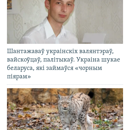
Шантажаваў украінскіх валянтэраў,
вайскоўцаў, палітыкаў. Украіна шукае
беларуса, які займаўся «чорным
піярам»