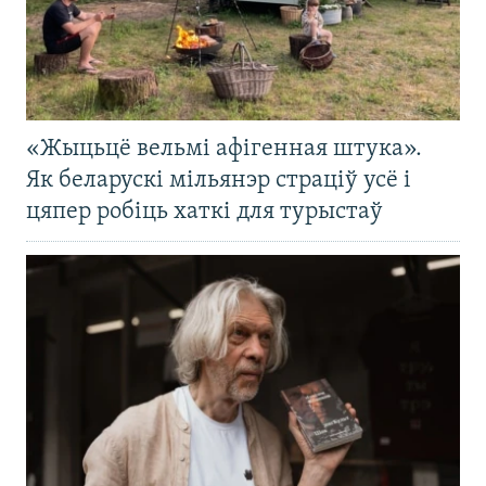
«Жыцьцё вельмі афігенная штука».
Як беларускі мільянэр страціў усё і
цяпер робіць хаткі для турыстаў