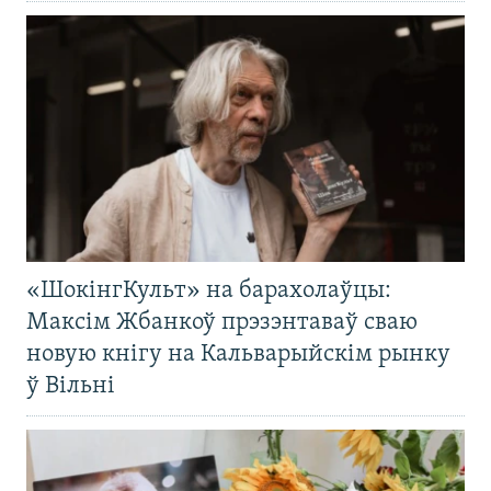
«ШокінгКульт» на барахолаўцы:
Максім Жбанкоў прэзэнтаваў сваю
новую кнігу на Кальварыйскім рынку
ў Вільні