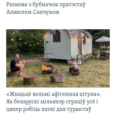
Размова з бубначом пратэстаў
Аляксеем Санчуком
«Жыцьцё вельмі афігенная штука».
Як беларускі мільянэр страціў усё і
цяпер робіць хаткі для турыстаў