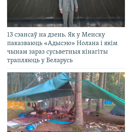
13 сэансаў на дзень. Як у Менску
паказваюць «Адысэю» Нолана і якім
чынам зараз сусьветныя кінагіты
трапляюць у Беларусь