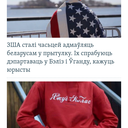
ЗША сталі часьцей адмаўляць
беларусам у прытулку. Іх спрабуюць
дэпартаваць у Бэліз і Ўганду, кажуць
юрысты