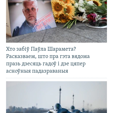
Хто забіў Паўла Шарамета?
Расказваем, што пра гэта вядома
празь дзесяць гадоў і дзе цяпер
асноўныя падазраваныя