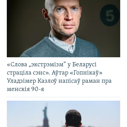
«Слова „экстрэмізм“ у Беларусі
страціла сэнс». Аўтар «Гопнікаў»
Уладзімер Казлоў напісаў раман пра
менскія 90-я