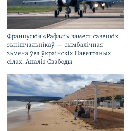
Францускія «Рафалі» замест савецкіх
зьнішчальнікаў — сымбалічная
зьмена ўва ўкраінскіх Паветраных
сілах. Аналіз Свабоды