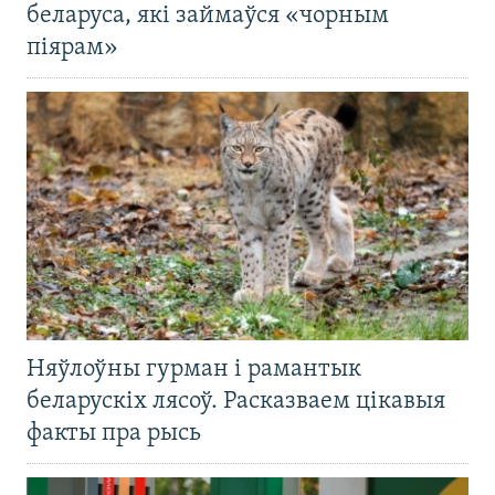
беларуса, які займаўся «чорным
піярам»
Няўлоўны гурман і рамантык
беларускіх лясоў. Расказваем цікавыя
факты пра рысь