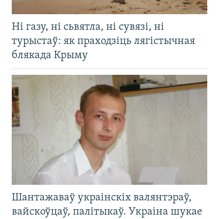
Ні газу, ні сьвятла, ні сувязі, ні
турыстаў: як праходзіць лягістычная
блякада Крыму
Шантажаваў украінскіх валянтэраў,
вайскоўцаў, палітыкаў. Украіна шукае