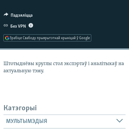
КУЛЬТУРА
МОВА
КАЛЯНДАР
НА ХВАЛЯХ СВАБОДЫ
Падзяліцца
Без VPN
Зрабіце Свабоду прыярытэтнай крыніцай ў Google
Штотыднёвы круглы стол экспэртаў і аналітыкаў на
актуальную тэму.
Катэгорыі
МУЛЬТЫМЭДЫЯ