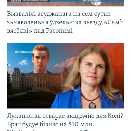
Вызвалілі асуджанага на сем сутак
зьняволеньня ўдзельніка зьезду «Сям’і
вясёлкі» пад Расонамі
Лукашэнка стварае акадэмію для Колі?
Брат будуе бізнэс на $10 млн.