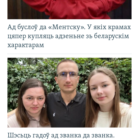
Ад буслоў да «Ментску». У якіх крамах
цяпер купляць адзеньне зь беларускім
характарам
Шэсьць гадоў ад званка да званка.