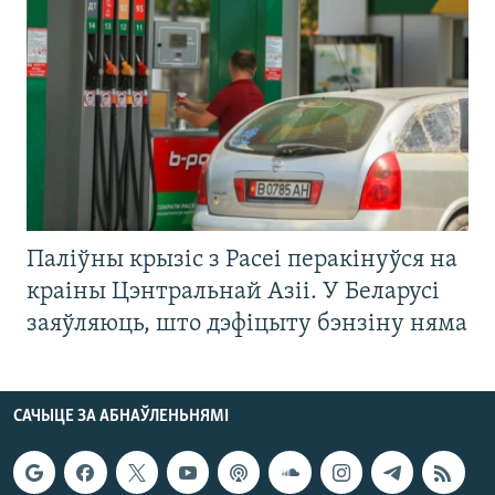
Паліўны крызіс з Расеі перакінуўся на
краіны Цэнтральнай Азіі. У Беларусі
заяўляюць, што дэфіцыту бэнзіну няма
САЧЫЦЕ ЗА АБНАЎЛЕНЬНЯМІ