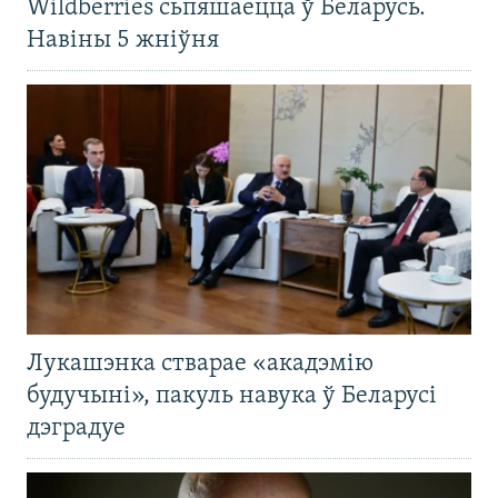
Wildberries сьпяшаецца ў Беларусь.
Навіны 5 жніўня
Лукашэнка стварае «акадэмію
будучыні», пакуль навука ў Беларусі
дэградуе