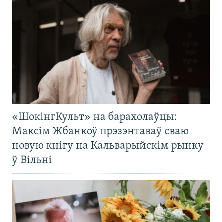
«ШокінгКульт» на барахолаўцы:
Максім Жбанкоў прэзэнтаваў сваю
новую кнігу на Кальварыйскім рынку
ў Вільні