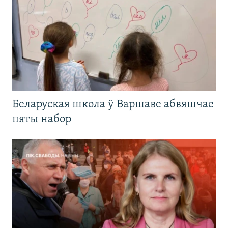
Беларуская школа ў Варшаве абвяшчае
пяты набор