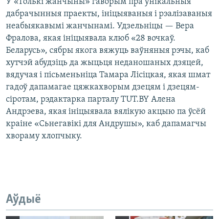
У «Толькі жанчыны» гаворым пра ўнікальныя
дабрачынныя праекты, ініцыяваныя і рэалізаваныя
неабыякавымі жанчынамі. Удзельніцы — Вера
Фралова, якая ініцыявала клюб «28 вочкаў.
Беларусь», сябры якога вяжуць ваўняныя рэчы, каб
хутчэй абудзіць да жыцьця неданошаных дзяцей,
вядучая і пісьменьніца Тамара Лісіцкая, якая шмат
гадоў дапамагае цяжкахворым дзецям і дзецям-
сіротам, рэдактарка парталу TUT.BY Алена
Андрэева, якая ініцыявала вялікую акцыю па ўсёй
краіне «Сьнегавікі для Андрушы», каб дапамагчы
хвораму хлопчыку.
Аўдыё