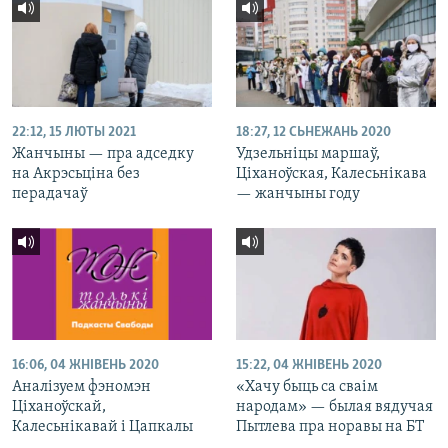
22:12, 15 ЛЮТЫ 2021
18:27, 12 СЬНЕЖАНЬ 2020
Жанчыны — пра адседку
Удзельніцы маршаў,
на Акрэсьціна без
Ціханоўская, Калесьнікава
перадачаў
— жанчыны году
16:06, 04 ЖНІВЕНЬ 2020
15:22, 04 ЖНІВЕНЬ 2020
Аналізуем фэномэн
«Хачу быць са сваім
Ціханоўскай,
народам» — былая вядучая
Калесьнікавай і Цапкалы
Пытлева пра норавы на БТ