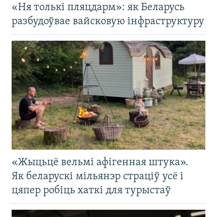
«Ня толькі пляцдарм»: як Беларусь
разбудоўвае вайсковую інфраструктуру
«Жыцьцё вельмі афігенная штука».
Як беларускі мільянэр страціў усё і
цяпер робіць хаткі для турыстаў