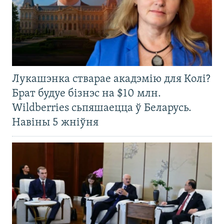
Лукашэнка стварае акадэмію для Колі?
Брат будуе бізнэс на $10 млн.
Wildberries сьпяшаецца ў Беларусь.
Навіны 5 жніўня