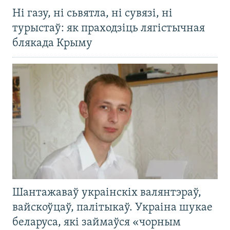
Ні газу, ні сьвятла, ні сувязі, ні
турыстаў: як праходзіць лягістычная
блякада Крыму
Шантажаваў украінскіх валянтэраў,
вайскоўцаў, палітыкаў. Украіна шукае
беларуса, які займаўся «чорным