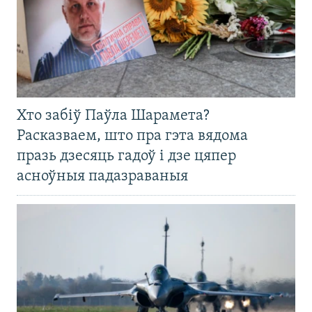
Хто забіў Паўла Шарамета?
Расказваем, што пра гэта вядома
празь дзесяць гадоў і дзе цяпер
асноўныя падазраваныя