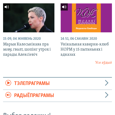
15:09, 04 ЖНІВЕНЬ 2020
14:51, 06 САКАВІК 2020
Марыя Калесьнікава пра
Унікальная кавярня-клюб
мову, гвалт, шопінг утрох і
НОРМ у 15 пытаньнях і
парады Алексіевіч
адказах
Усе аўдыё
ТЭЛЕПРАГРАМЫ
РАДЫЁПРАГРАМЫ