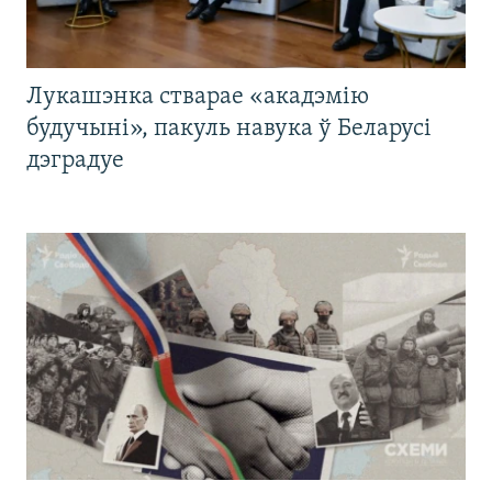
Лукашэнка стварае «акадэмію
будучыні», пакуль навука ў Беларусі
дэградуе