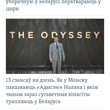
ўборачную ў Беларусі ператвараюць у
цырк
13 сэансаў на дзень. Як у Менску
паказваюць «Адысэю» Нолана і якім
чынам зараз сусьветныя кінагіты
трапляюць у Беларусь