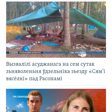
Вызвалілі асуджанага на сем сутак
зьняволеньня ўдзельніка зьезду «Сям’і
вясёлкі» пад Расонамі