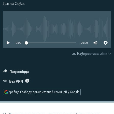
КУЛЬТУРА
МОВА
Ганна Соўсь
КАЛЯНДАР
НА ХВАЛЯХ СВАБОДЫ
No media source currently available
0:00
29:29
Наўпроставы лінк
Падзяліцца
Без VPN
Зрабіце Свабоду прыярытэтнай крыніцай ў Google