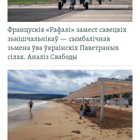
Францускія «Рафалі» замест савецкіх
зьнішчальнікаў — сымбалічная
зьмена ўва ўкраінскіх Паветраных
сілах. Аналіз Свабоды