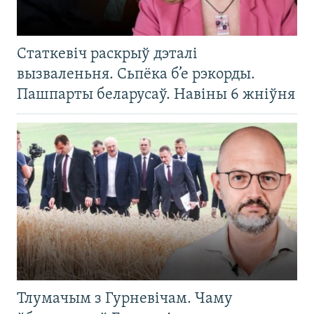
Статкевіч раскрыў дэталі
вызваленьня. Сьпёка б’е рэкорды.
Пашпарты беларусаў. Навіны 6 жніўня
Тлумачым з Гурневічам. Чаму