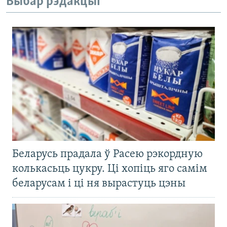
Выбар рэдакцыі
Беларусь прадала ў Расею рэкордную
колькасьць цукру. Ці хопіць яго самім
беларусам і ці ня вырастуць цэны