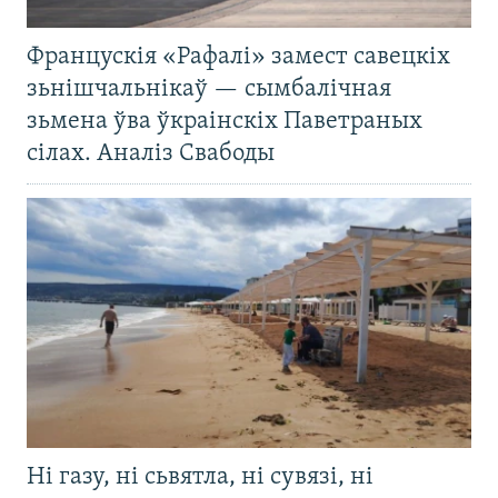
Францускія «Рафалі» замест савецкіх
зьнішчальнікаў — сымбалічная
зьмена ўва ўкраінскіх Паветраных
сілах. Аналіз Свабоды
Ні газу, ні сьвятла, ні сувязі, ні