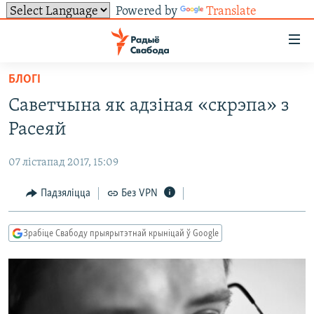
Powered by
Translate
Лінкі
ўнівэрсальнага
доступу
БЛОГІ
НАВІНЫ
Перайсьці
Саветчына як адзіная «скрэпа» з
да
ТОЛЬКІ НА СВАБОДЗЕ
УСЕ НАВІНЫ
Расеяй
галоўнага
СУВЯЗЬ
ВІДЭА І ФОТА
ТЭСТЫ
зьместу
07 лістапад 2017, 15:09
Перайсьці
ПАДПІСАЦЦА
ЛЮДЗІ
БЛОГІ
АБЫСЬЦІ БЛЯКАВАНЬНЕ
да
Падзяліцца
Без VPN
ПАЛІТЫКА
ГІСТОРЫЯ НА СВАБОДЗЕ
ПАДЗЯЛІЦЦА ІНФАРМАЦЫЯЙ
RSS
галоўнай
САЧЫЦЕ ЗА АБНАЎЛЕНЬНЯМІ
навігацыі
ЭКАНОМІКА
ПАДКАСТЫ
ПАДКАСТЫ
Зрабіце Свабоду прыярытэтнай крыніцай ў Google
Перайсьці
ВАЙНА
КНІГІ
FACEBOOK
да
БЕЛАРУСЫ НА ВАЙНЕ
АЎДЫЁКНІГІ
TWITTER
пошуку
ПАЛІТВЯЗЬНІ
PREMIUM
Усе сайты РС/РСЭ