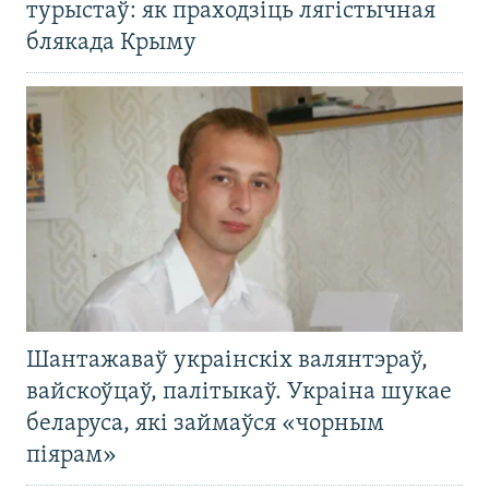
турыстаў: як праходзіць лягістычная
блякада Крыму
Шантажаваў украінскіх валянтэраў,
вайскоўцаў, палітыкаў. Украіна шукае
беларуса, які займаўся «чорным
піярам»