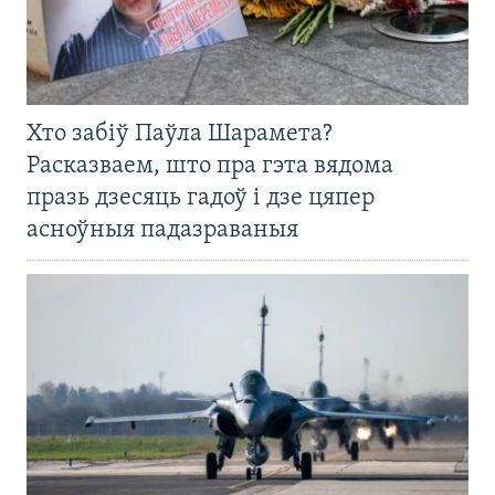
Хто забіў Паўла Шарамета?
Расказваем, што пра гэта вядома
празь дзесяць гадоў і дзе цяпер
асноўныя падазраваныя