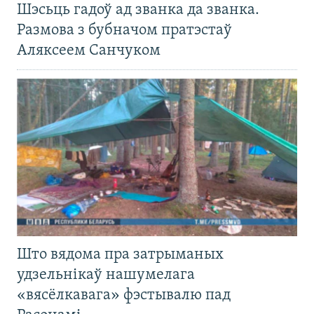
Шэсьць гадоў ад званка да званка.
Размова з бубначом пратэстаў
Аляксеем Санчуком
Што вядома пра затрыманых
удзельнікаў нашумелага
«вясёлкавага» фэстывалю пад