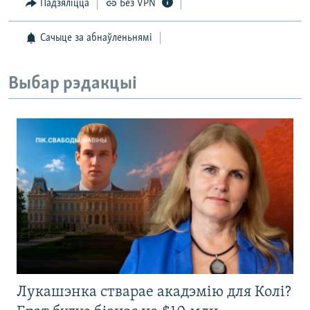
Падзяліцца
Без VPN
Сачыце за абнаўленьнямі
Выбар рэдакцыі
Лукашэнка стварае акадэмію для Колі?