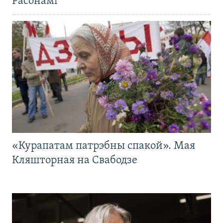
Расонамі
«Курапатам патрэбны спакой». Мая
Кляшторная на Свабодзе