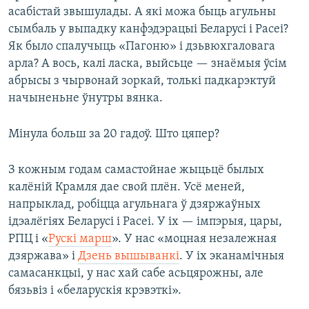
асабістай звышулады. А які можа быць агульны
сымбаль у выпадку канфэдэрацыі Беларусі і Расеі?
Як было спалучыць «Пагоню» і дзьвюхгаловага
арла? А вось, калі ласка, выйсьце — знаёмыя ўсім
абрысы з чырвонай зоркай, толькі падкарэктуй
начыненьне ўнутры вянка.
Мінула больш за 20 гадоў. Што цяпер?
З кожным годам самастойнае жыцьцё былых
калёній Крамля дае свой плён. Усё меней,
напрыклад, робіцца агульнага ў дзяржаўных
ідэалёгіях Беларусі і Расеі. У іх — імпэрыя, цары,
РПЦ і «
Рускі марш
». У нас «моцная незалежная
дзяржава» і
Дзень вышыванкі
. У іх эканамічныя
самасанкцыі, у нас хай сабе асьцярожны, але
бязьвіз і «беларускія крэвэткі».