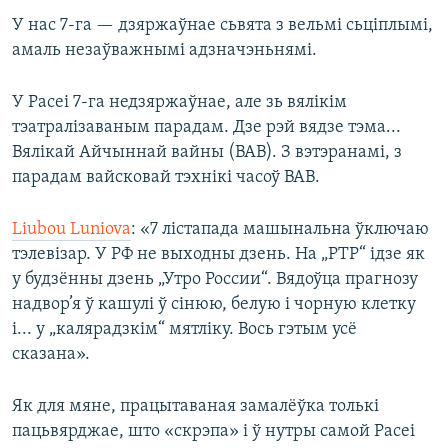
У нас 7-га — дзяржаўнае сьвята з вельмі сьціплымі,
амаль незаўважнымі адзначэньнямі.
У Расеі 7-га недзяржаўнае, але зь вялікім
тэатралізаваным парадам. Дзе рэй вядзе тэма...
Вялікай Айчыннай вайны (ВАВ). З вэтэранамі, з
парадам вайсковай тэхнікі часоў ВАВ.
Liubou Luniova
: «7 лістапада машынальна ўключаю
тэлевізар. У РФ не выходны дзень. На „РТР“ ідзе як
у будзённы дзень „Утро России“. Вядоўца прагнозу
надвор’я ў кашулі ў сінюю, белую і чорную клетку
і... у „калярадзкім“ мятліку. Вось гэтым усё
сказана».
Як для мяне, працытаваная замалёўка толькі
пацьвярджае, што «скрэпа» і ў нутры самой Расеі