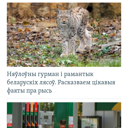
Няўлоўны гурман і рамантык
беларускіх лясоў. Расказваем цікавыя
факты пра рысь