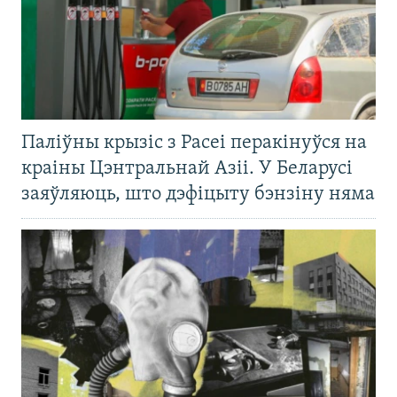
Паліўны крызіс з Расеі перакінуўся на
краіны Цэнтральнай Азіі. У Беларусі
заяўляюць, што дэфіцыту бэнзіну няма