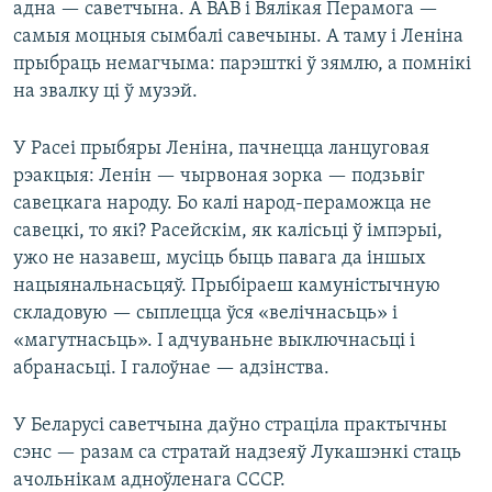
адна — саветчына. А ВАВ і Вялікая Перамога —
самыя моцныя сымбалі савечыны. А таму і Леніна
прыбраць немагчыма: парэшткі ў зямлю, а помнікі
на звалку ці ў музэй.
У Расеі прыбяры Леніна, пачнецца ланцуговая
рэакцыя: Ленін — чырвоная зорка — подзьвіг
савецкага народу. Бо калі народ-пераможца не
савецкі, то які? Расейскім, як калісьці ў імпэрыі,
ужо не назавеш, мусіць быць павага да іншых
нацыянальнасьцяў. Прыбіраеш камуністычную
складовую — сыплецца ўся «велічнасьць» і
«магутнасьць». І адчуваньне выключнасьці і
абранасьці. І галоўнае — адзінства.
У Беларусі саветчына даўно страціла практычны
сэнс — разам са стратай надзеяў Лукашэнкі стаць
ачольнікам адноўленага СССР.