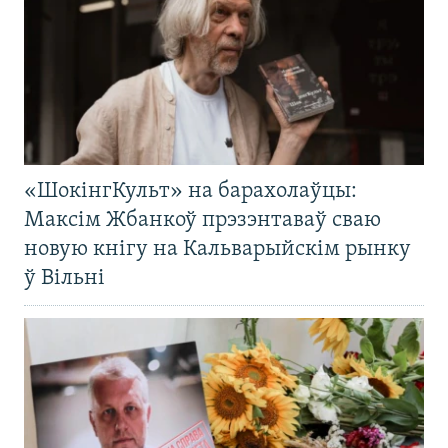
«ШокінгКульт» на барахолаўцы:
Максім Жбанкоў прэзэнтаваў сваю
новую кнігу на Кальварыйскім рынку
ў Вільні