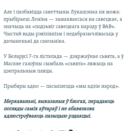
Але і пазбавіцца саветчыны Лукашэнка ня можа:
прыбіраеш Леніна — замахваесься на савецкае, а
значыць на «подзьвіг савецкага народу ў ВАВ».
Чыстай вады рэвізіянізм і недабразычлівасьць у
дачыненьні да саюзьніка.
У Беларусі 7-га лістапада — дзяржаўнае сьвята, а ў
Маскве галоўны сымбаль «сьвята» ляжыць на
цэнтральным пляцы.
Прыбяры адно — пасыплецца «мы адзін народ».
Меркаваньні, выказаныя ў блогах, перадаюць
погляды саміх аўтараў і не абавязкова
адлюстроўваюць пазыцыю рэдакцыі.