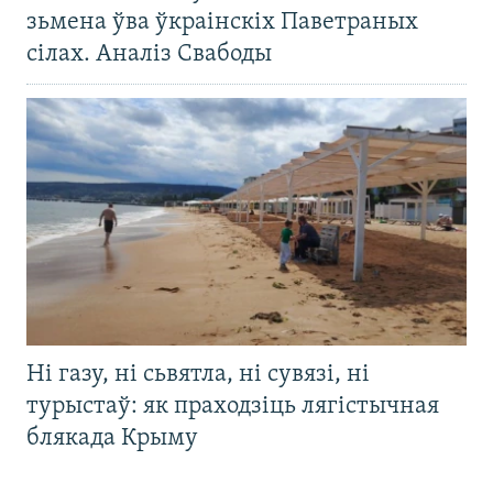
зьмена ўва ўкраінскіх Паветраных
сілах. Аналіз Свабоды
Ні газу, ні сьвятла, ні сувязі, ні
турыстаў: як праходзіць лягістычная
блякада Крыму