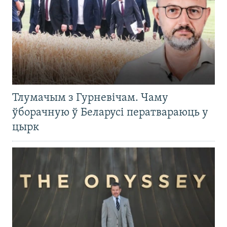
Тлумачым з Гурневічам. Чаму
ўборачную ў Беларусі ператвараюць у
цырк