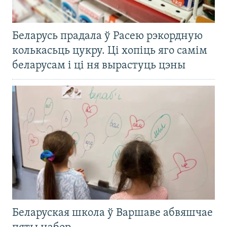
Беларусь прадала ў Расею рэкордную
колькасьць цукру. Ці хопіць яго самім
беларусам і ці ня вырастуць цэны
Беларуская школа ў Варшаве абвяшчае