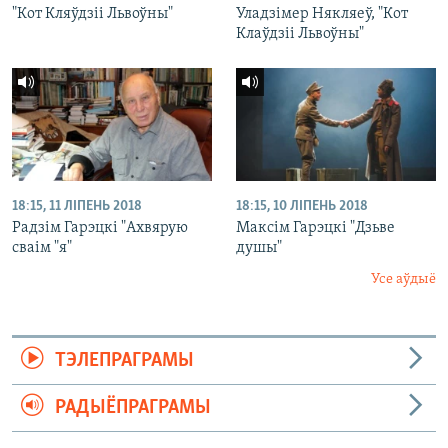
"Кот Кляўдзіі Львоўны"
Уладзімер Някляеў, "Кот
Клаўдзіі Львоўны"
18:15, 11 ЛІПЕНЬ 2018
18:15, 10 ЛІПЕНЬ 2018
Радзім Гарэцкі "Ахвярую
Максім Гарэцкі "Дзьве
сваім "я"
душы"
Усе аўдыё
ТЭЛЕПРАГРАМЫ
РАДЫЁПРАГРАМЫ