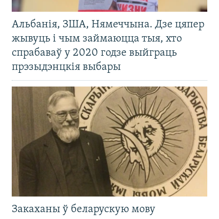
Альбанія, ЗША, Нямеччына. Дзе цяпер
жывуць і чым займаюцца тыя, хто
спрабаваў у 2020 годзе выйграць
прэзыдэнцкія выбары
Закаханы ў беларускую мову