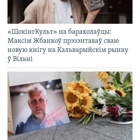
«ШокінгКульт» на барахолаўцы:
Максім Жбанкоў прэзэнтаваў сваю
новую кнігу на Кальварыйскім рынку
ў Вільні