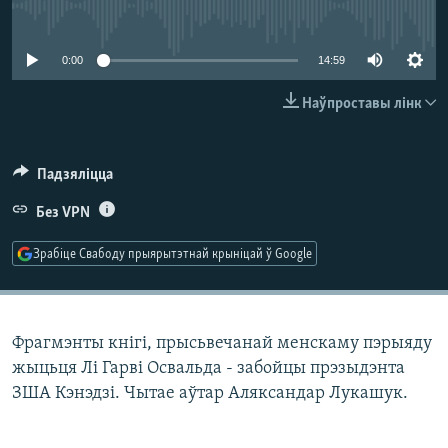
КУЛЬТУРА
МОВА
No media source currently available
КАЛЯНДАР
НА ХВАЛЯХ СВАБОДЫ
0:00
14:59
Наўпроставы лінк
Падзяліцца
Без VPN
Зрабіце Свабоду прыярытэтнай крыніцай ў Google
Фрагмэнты кнігі, прысьвечанай менскаму пэрыяду
жыцьця Лі Гарві Освальда - забойцы прэзыдэнта
ЗША Кэнэдзі. Чытае аўтар Аляксандар Лукашук.