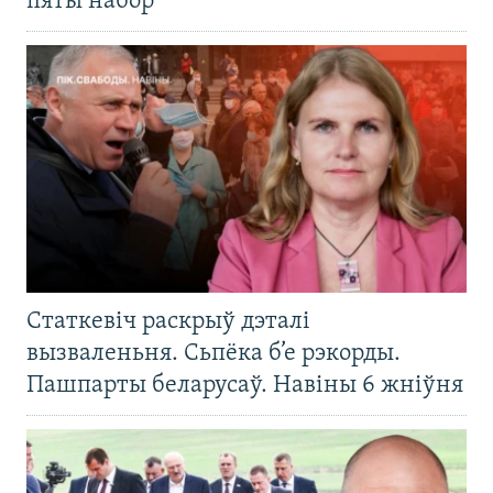
пяты набор
Статкевіч раскрыў дэталі
вызваленьня. Сьпёка б’е рэкорды.
Пашпарты беларусаў. Навіны 6 жніўня