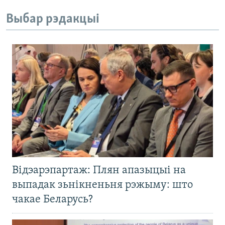
Выбар рэдакцыі
Відэарэпартаж: Плян апазыцыі на
выпадак зьнікненьня рэжыму: што
чакае Беларусь?