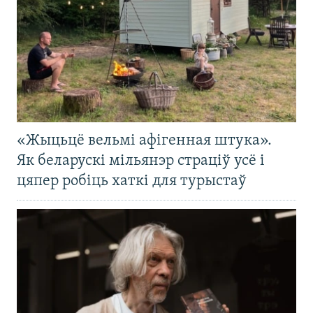
«Жыцьцё вельмі афігенная штука».
Як беларускі мільянэр страціў усё і
цяпер робіць хаткі для турыстаў