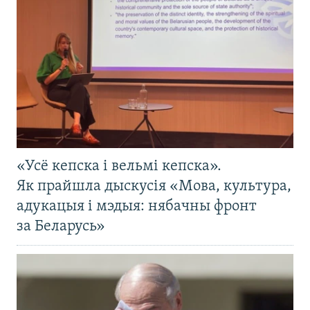
«Усё кепска і вельмі кепска».
Як прайшла дыскусія «Мова, культура,
адукацыя і мэдыя: нябачны фронт
за Беларусь»