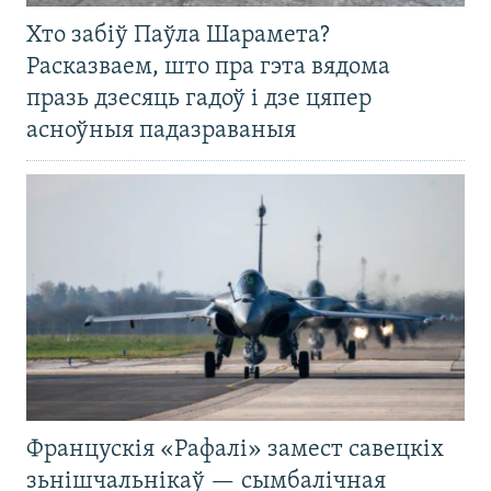
Хто забіў Паўла Шарамета?
Расказваем, што пра гэта вядома
празь дзесяць гадоў і дзе цяпер
асноўныя падазраваныя
Францускія «Рафалі» замест савецкіх
зьнішчальнікаў — сымбалічная