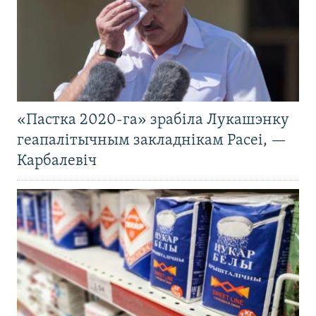
«Пастка 2020-га» зрабіла Лукашэнку
геапалітычным закладнікам Расеі, —
Карбалевіч