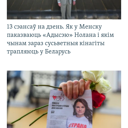
13 сэансаў на дзень. Як у Менску
паказваюць «Адысэю» Нолана і якім
чынам зараз сусьветныя кінагіты
трапляюць у Беларусь