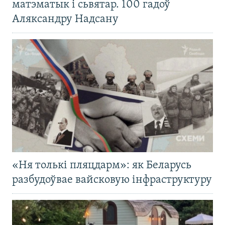
матэматык і сьвятар. 100 гадоў
Аляксандру Надсану
«Ня толькі пляцдарм»: як Беларусь
разбудоўвае вайсковую інфраструктуру