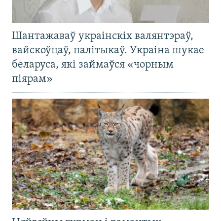
Шантажаваў украінскіх валянтэраў,
вайскоўцаў, палітыкаў. Украіна шукае
беларуса, які займаўся «чорным
піярам»