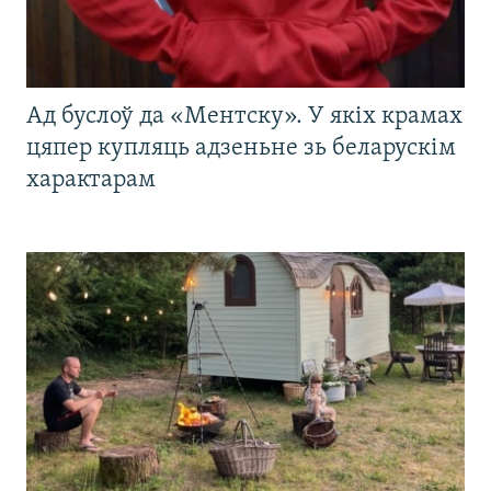
Ад буслоў да «Ментску». У якіх крамах
цяпер купляць адзеньне зь беларускім
характарам