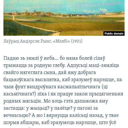
КУЛЬТУРА
МОВА
КАЛЯНДАР
НА ХВАЛЯХ СВАБОДЫ
Лаўрыц Андэрсэн Рынг, «Мэлбі» (1901)
Падаю зь зямлі ў неба… бо няма болей сілаў
трымацца за родную глебу. Адпусьці маці-зямліца
свайго нягеглага сына, дай яму добрага
бацькоўскага высьпятка, каб зразумеў нарэшце, па
чым фунт вандроўнага касмапалітычнага (ці
касьмічнага?) ліха і як працуе закон прыцягненьня
родных мясьцін. Мо хоць гэта дапаможа яму
застацца: у жыцьці? у палёце? у пагоні за
вечнасьцю? А мо і вярнуцца калісьці назад, у твае
шэрыя абшары, каб зразумець нарэшце, што ўсё