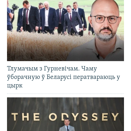
Тлумачым з Гурневічам. Чаму
ўборачную ў Беларусі ператвараюць у
цырк