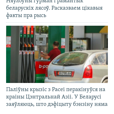
Няўлоўны гурман і рамантык
беларускіх лясоў. Расказваем цікавыя
факты пра рысь
Паліўны крызіс з Расеі перакінуўся на
краіны Цэнтральнай Азіі. У Беларусі
заяўляюць, што дэфіцыту бэнзіну няма