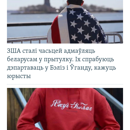
ЗША сталі часьцей адмаўляць
беларусам у прытулку. Іх спрабуюць
дэпартаваць у Бэліз і Ўганду, кажуць
юрысты