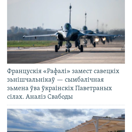
Францускія «Рафалі» замест савецкіх
зьнішчальнікаў — сымбалічная
зьмена ўва ўкраінскіх Паветраных
сілах. Аналіз Свабоды