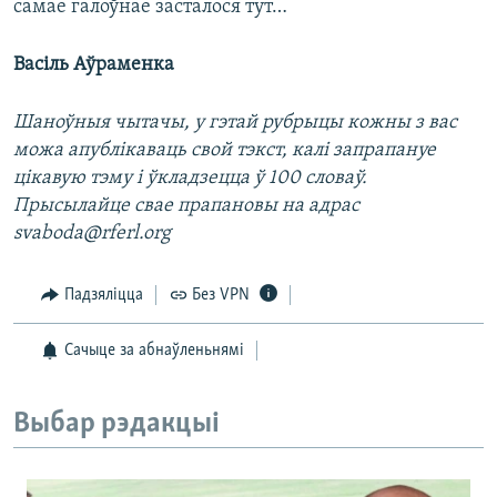
самае галоўнае засталося тут…
Васіль Аўраменка
Шаноўныя чытачы, у гэтай рубрыцы кожны з вас
можа апублікаваць свой тэкст, калі запрапануе
цікавую тэму і ўкладзецца ў 100 словаў.
Прысылайце свае прапановы на адрас
svaboda@rferl.org
Падзяліцца
Без VPN
Сачыце за абнаўленьнямі
Выбар рэдакцыі