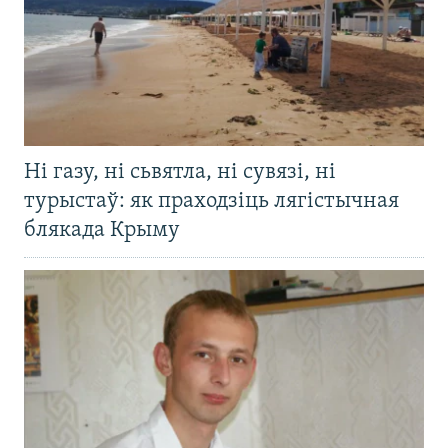
Ні газу, ні сьвятла, ні сувязі, ні
турыстаў: як праходзіць лягістычная
блякада Крыму