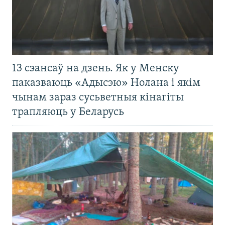
13 сэансаў на дзень. Як у Менску
паказваюць «Адысэю» Нолана і якім
чынам зараз сусьветныя кінагіты
трапляюць у Беларусь