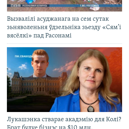
Вызвалілі асуджанага на сем сутак
зьняволеньня ўдзельніка зьезду «Сям’і
вясёлкі» пад Расонамі
Лукашэнка стварае акадэмію для Колі?
Брат будуе бізнэс на $10 млн.