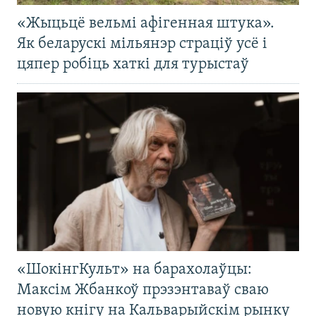
«Жыцьцё вельмі афігенная штука».
Як беларускі мільянэр страціў усё і
цяпер робіць хаткі для турыстаў
«ШокінгКульт» на барахолаўцы:
Максім Жбанкоў прэзэнтаваў сваю
новую кнігу на Кальварыйскім рынку