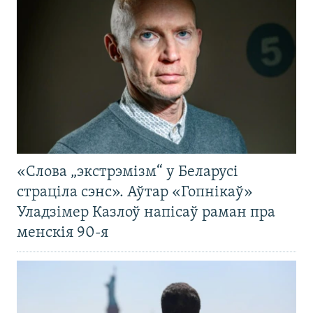
«Слова „экстрэмізм“ у Беларусі
страціла сэнс». Аўтар «Гопнікаў»
Уладзімер Казлоў напісаў раман пра
менскія 90-я