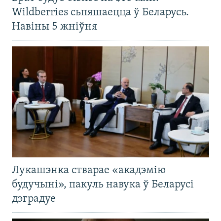
Wildberries сьпяшаецца ў Беларусь.
Навіны 5 жніўня
Лукашэнка стварае «акадэмію
будучыні», пакуль навука ў Беларусі
дэградуе