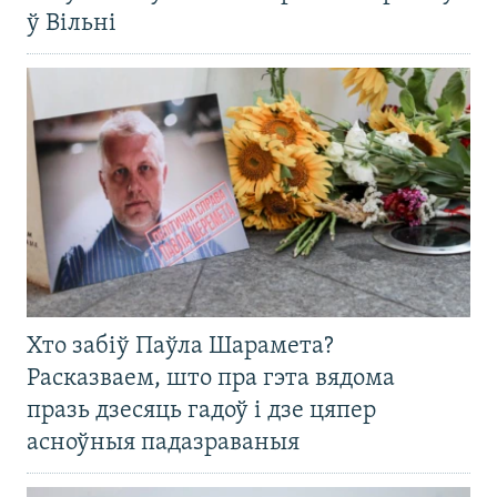
ў Вільні
Хто забіў Паўла Шарамета?
Расказваем, што пра гэта вядома
празь дзесяць гадоў і дзе цяпер
асноўныя падазраваныя