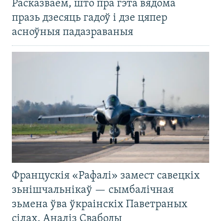
Расказваем, што пра гэта вядома
празь дзесяць гадоў і дзе цяпер
асноўныя падазраваныя
Францускія «Рафалі» замест савецкіх
зьнішчальнікаў — сымбалічная
зьмена ўва ўкраінскіх Паветраных
сілах. Аналіз Свабоды