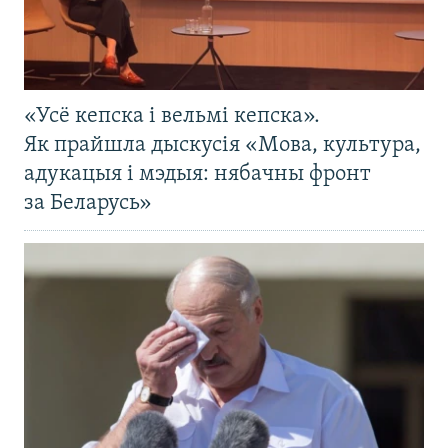
«Усё кепска і вельмі кепска».
Як прайшла дыскусія «Мова, культура,
адукацыя і мэдыя: нябачны фронт
за Беларусь»