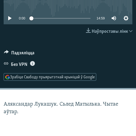
КУЛЬТУРА
МОВА
No media source currently available
КАЛЯНДАР
НА ХВАЛЯХ СВАБОДЫ
0:00
14:59
Наўпроставы лінк
Падзяліцца
Без VPN
Зрабіце Свабоду прыярытэтнай крыніцай ў Google
Аляксандар Лукашук. Сьлед Матылька. Чытае
аўтар.