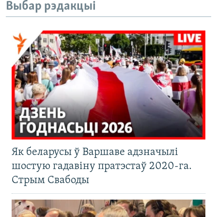
Выбар рэдакцыі
Як беларусы ў Варшаве адзначылі
шостую гадавіну пратэстаў 2020-га.
Стрым Свабоды