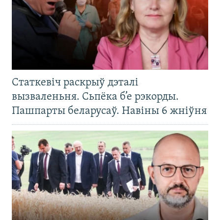
Статкевіч раскрыў дэталі
вызваленьня. Сьпёка б’е рэкорды.
Пашпарты беларусаў. Навіны 6 жніўня