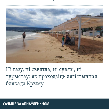
Ні газу, ні сьвятла, ні сувязі, ні
турыстаў: як праходзіць лягістычная
блякада Крыму
САЧЫЦЕ ЗА АБНАЎЛЕНЬНЯМІ