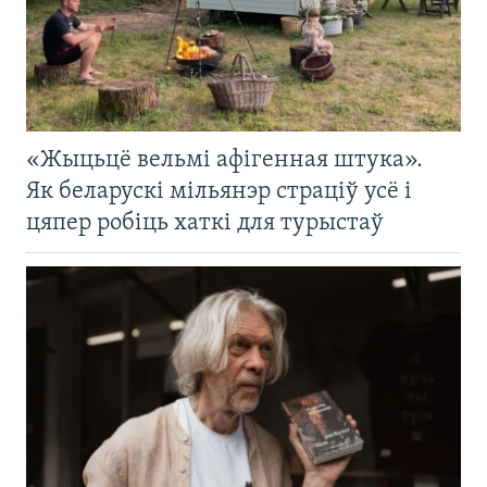
«Жыцьцё вельмі афігенная штука».
Як беларускі мільянэр страціў усё і
цяпер робіць хаткі для турыстаў