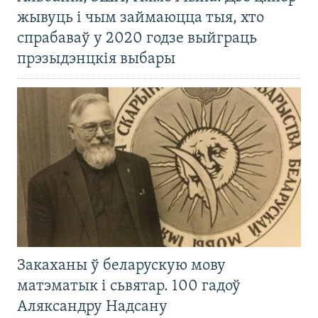
жывуць і чым займаюцца тыя, хто
спрабаваў у 2020 годзе выйграць
прэзыдэнцкія выбары
Закаханы ў беларускую мову
матэматык і сьвятар. 100 гадоў
Аляксандру Надсану