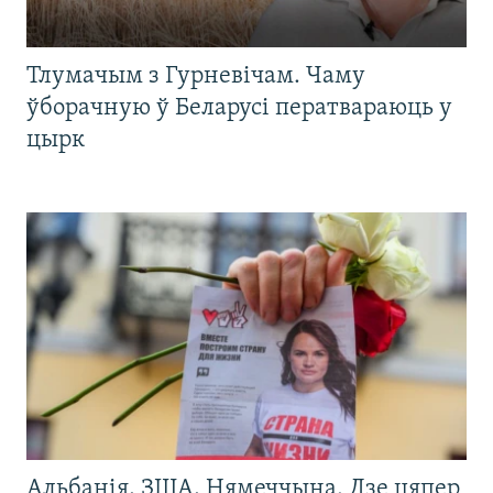
Тлумачым з Гурневічам. Чаму
ўборачную ў Беларусі ператвараюць у
цырк
Альбанія, ЗША, Нямеччына. Дзе цяпер