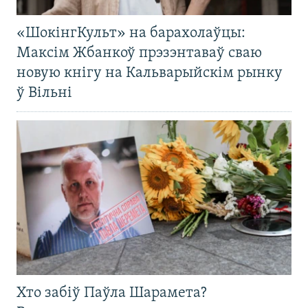
«ШокінгКульт» на барахолаўцы:
Максім Жбанкоў прэзэнтаваў сваю
новую кнігу на Кальварыйскім рынку
ў Вільні
Хто забіў Паўла Шарамета?