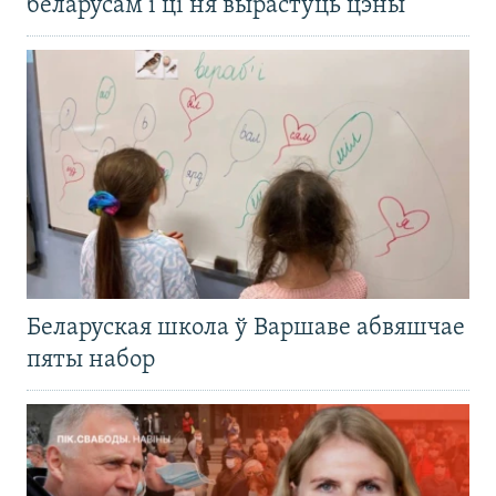
беларусам і ці ня вырастуць цэны
Беларуская школа ў Варшаве абвяшчае
пяты набор