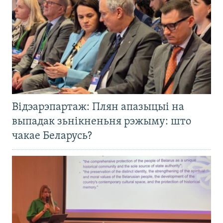
Відэарэпартаж: Плян апазыцыі на
выпадак зьнікненьня рэжыму: што
чакае Беларусь?