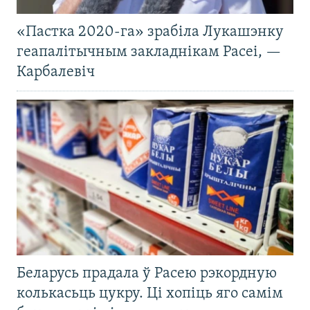
«Пастка 2020-га» зрабіла Лукашэнку
геапалітычным закладнікам Расеі, —
Карбалевіч
Беларусь прадала ў Расею рэкордную
колькасьць цукру. Ці хопіць яго самім