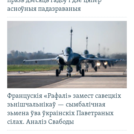
празь дзесяць гадоў і дзе цяпер
асноўныя падазраваныя
Францускія «Рафалі» замест савецкіх
зьнішчальнікаў — сымбалічная
зьмена ўва ўкраінскіх Паветраных
сілах. Аналіз Свабоды