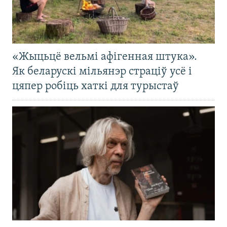
«Жыцьцё вельмі афігенная штука».
Як беларускі мільянэр страціў усё і
цяпер робіць хаткі для турыстаў