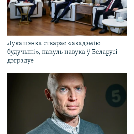
Лукашэнка стварае «акадэмію
будучыні», пакуль навука ў Беларусі
дэградуе