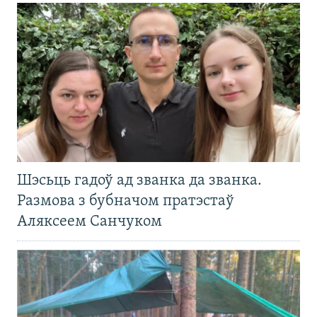
Шэсьць гадоў ад званка да званка.
Размова з бубначом пратэстаў
Аляксеем Санчуком