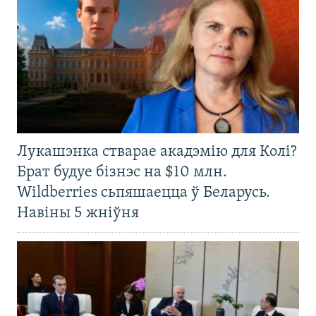
Лукашэнка стварае акадэмію для Колі?
Брат будуе бізнэс на $10 млн.
Wildberries сьпяшаецца ў Беларусь.
Навіны 5 жніўня