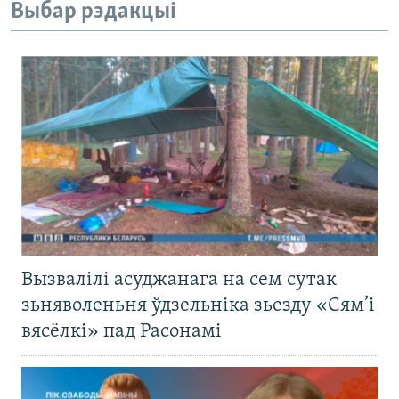
Выбар рэдакцыі
Вызвалілі асуджанага на сем сутак
зьняволеньня ўдзельніка зьезду «Сям’і
вясёлкі» пад Расонамі