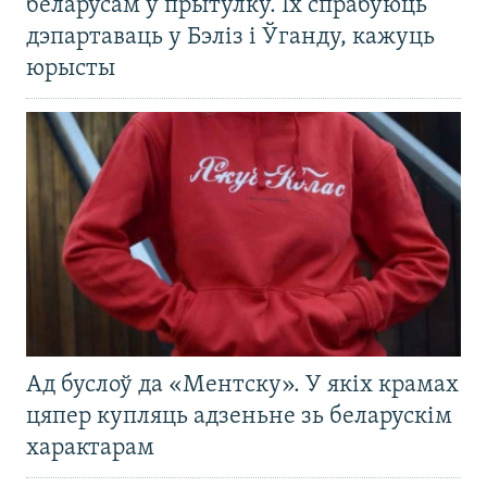
беларусам у прытулку. Іх спрабуюць
дэпартаваць у Бэліз і Ўганду, кажуць
юрысты
Ад буслоў да «Ментску». У якіх крамах
цяпер купляць адзеньне зь беларускім
характарам