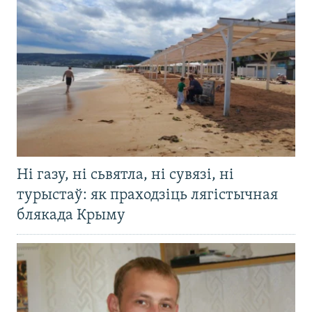
Ні газу, ні сьвятла, ні сувязі, ні
турыстаў: як праходзіць лягістычная
блякада Крыму