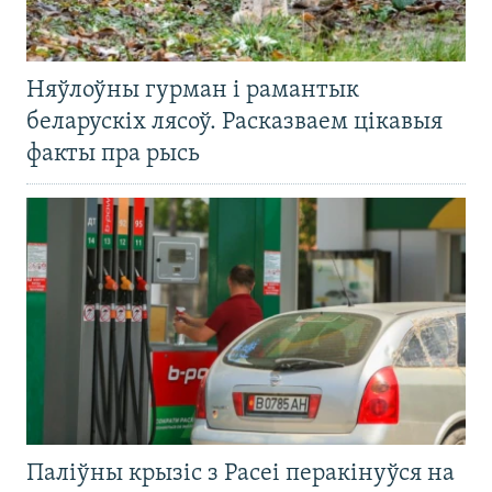
Няўлоўны гурман і рамантык
беларускіх лясоў. Расказваем цікавыя
факты пра рысь
Паліўны крызіс з Расеі перакінуўся на