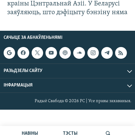
краіны Цэнтральнай Азіі. У Беларусі
заяўляюць, што дэфіцыту бэнзіну няма
САЧЫЦЕ ЗА АБНАЎЛЕНЬНЯМІ
РАЗЬДЗЕЛЫ САЙТУ
ІНФАРМАЦЫЯ
Радыё Свабода © 2026 РС | Усе правы захаваныя.
НАВІНЫ
ТЭСТЫ