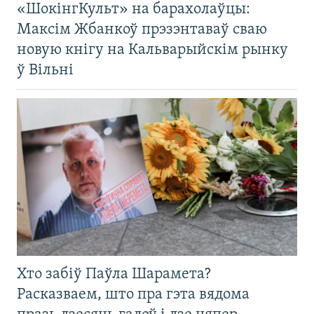
«ШокінгКульт» на барахолаўцы:
Максім Жбанкоў прэзэнтаваў сваю
новую кнігу на Кальварыйскім рынку
ў Вільні
Хто забіў Паўла Шарамета?
Расказваем, што пра гэта вядома