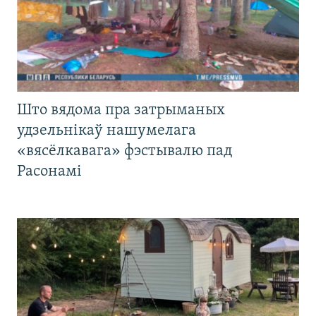
Што вядома пра затрыманых
удзельнікаў нашумелага
«вясёлкавага» фэстывалю пад
Расонамі