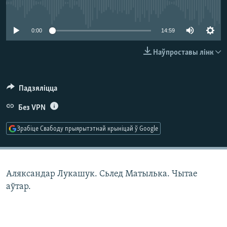
КУЛЬТУРА
МОВА
No media source currently available
КАЛЯНДАР
НА ХВАЛЯХ СВАБОДЫ
0:00
14:59
Наўпроставы лінк
Падзяліцца
Без VPN
Зрабіце Свабоду прыярытэтнай крыніцай ў Google
Аляксандар Лукашук. Сьлед Матылька. Чытае
аўтар.