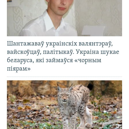
Шантажаваў украінскіх валянтэраў,
вайскоўцаў, палітыкаў. Украіна шукае
беларуса, які займаўся «чорным
піярам»