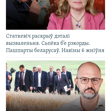
Статкевіч раскрыў дэталі
вызваленьня. Сьпёка б’е рэкорды.
Пашпарты беларусаў. Навіны 6 жніўня