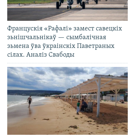
Францускія «Рафалі» замест савецкіх
зьнішчальнікаў — сымбалічная
зьмена ўва ўкраінскіх Паветраных
сілах. Аналіз Свабоды