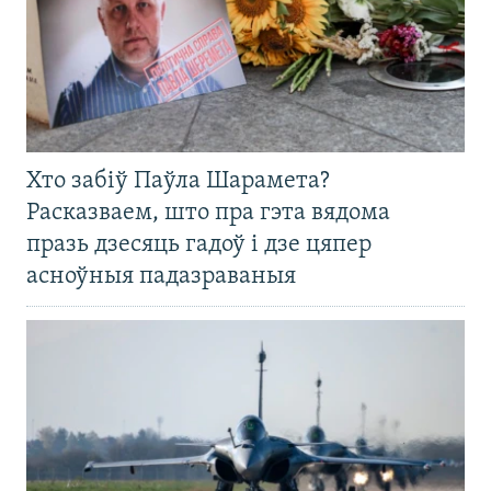
Хто забіў Паўла Шарамета?
Расказваем, што пра гэта вядома
празь дзесяць гадоў і дзе цяпер
асноўныя падазраваныя