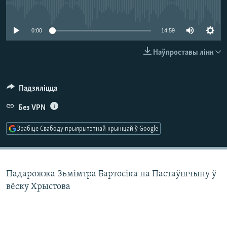
КУЛЬТУРА
МОВА
No media source currently available
КАЛЯНДАР
НА ХВАЛЯХ СВАБОДЫ
0:00
14:59
Наўпроставы лінк
Падзяліцца
Без VPN
Зрабіце Свабоду прыярытэтнай крыніцай ў Google
Падарожжа Зьмімтра Бартосіка на Пастаўшчыну ў
вёску Хрыстова