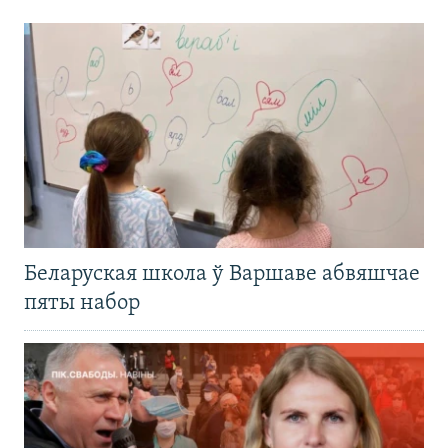
Беларуская школа ў Варшаве абвяшчае
пяты набор