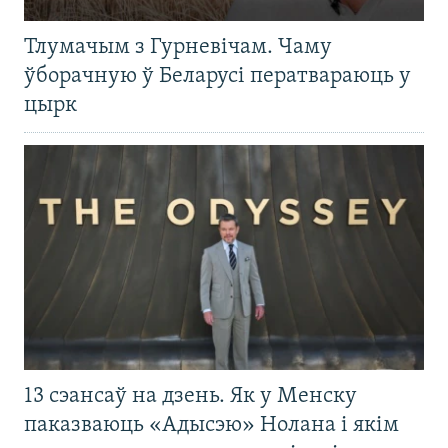
Тлумачым з Гурневічам. Чаму
ўборачную ў Беларусі ператвараюць у
цырк
13 сэансаў на дзень. Як у Менску
паказваюць «Адысэю» Нолана і якім