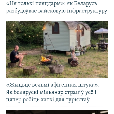
«Ня толькі пляцдарм»: як Беларусь
разбудоўвае вайсковую інфраструктуру
«Жыцьцё вельмі афігенная штука».
Як беларускі мільянэр страціў усё і
цяпер робіць хаткі для турыстаў