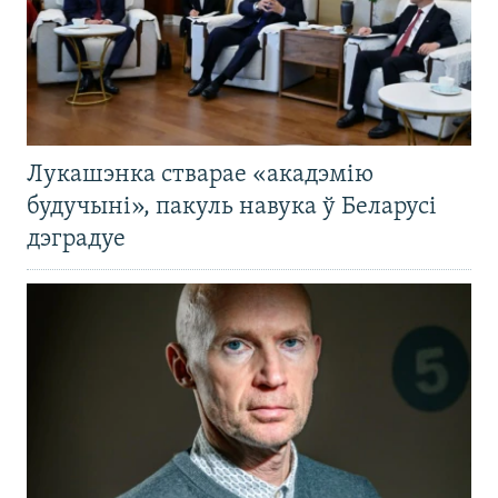
Лукашэнка стварае «акадэмію
будучыні», пакуль навука ў Беларусі
дэградуе