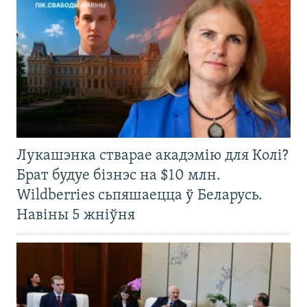
Лукашэнка стварае акадэмію для Колі?
Брат будуе бізнэс на $10 млн.
Wildberries сьпяшаецца ў Беларусь.
Навіны 5 жніўня