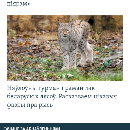
піярам»
Няўлоўны гурман і рамантык
беларускіх лясоў. Расказваем цікавыя
факты пра рысь
САЧЫЦЕ ЗА АБНАЎЛЕНЬНЯМІ