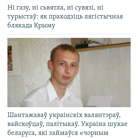
Ні газу, ні сьвятла, ні сувязі, ні
турыстаў: як праходзіць лягістычная
блякада Крыму
Шантажаваў украінскіх валянтэраў,
вайскоўцаў, палітыкаў. Украіна шукае
беларуса, які займаўся «чорным