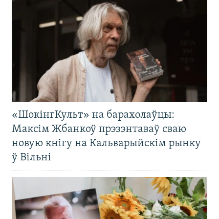
«ШокінгКульт» на барахолаўцы:
Максім Жбанкоў прэзэнтаваў сваю
новую кнігу на Кальварыйскім рынку
ў Вільні