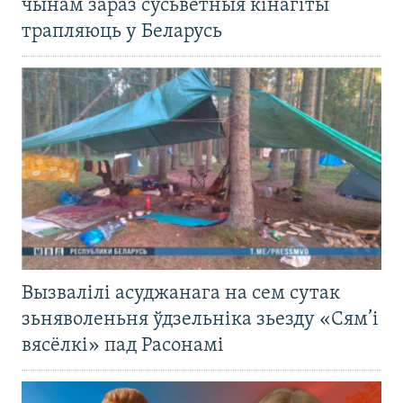
чынам зараз сусьветныя кінагіты
трапляюць у Беларусь
Вызвалілі асуджанага на сем сутак
зьняволеньня ўдзельніка зьезду «Сям’і
вясёлкі» пад Расонамі