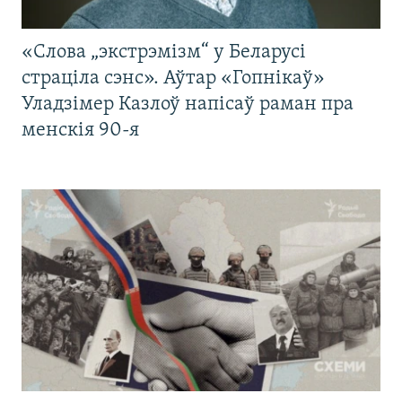
«Слова „экстрэмізм“ у Беларусі
страціла сэнс». Аўтар «Гопнікаў»
Уладзімер Казлоў напісаў раман пра
менскія 90-я