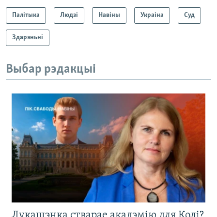
Палітыка
Людзі
Навіны
Украіна
Суд
Здарэньні
Выбар рэдакцыі
Лукашэнка стварае акадэмію для Колі?