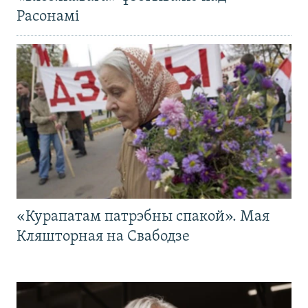
Расонамі
«Курапатам патрэбны спакой». Мая
Кляшторная на Свабодзе