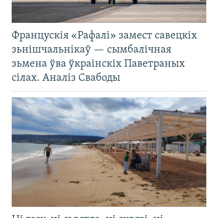
Францускія «Рафалі» замест савецкіх
зьнішчальнікаў — сымбалічная
зьмена ўва ўкраінскіх Паветраных
сілах. Аналіз Свабоды