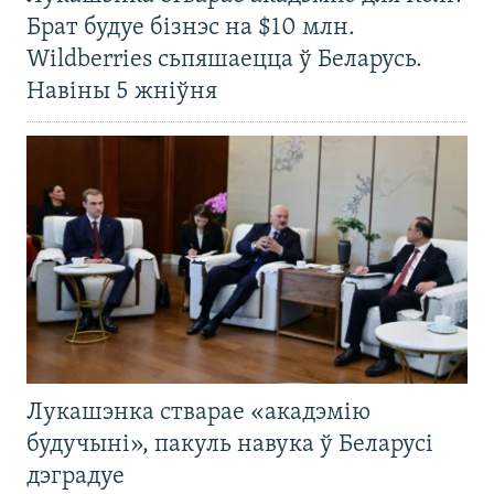
Брат будуе бізнэс на $10 млн.
Wildberries сьпяшаецца ў Беларусь.
Навіны 5 жніўня
Лукашэнка стварае «акадэмію
будучыні», пакуль навука ў Беларусі
дэградуе