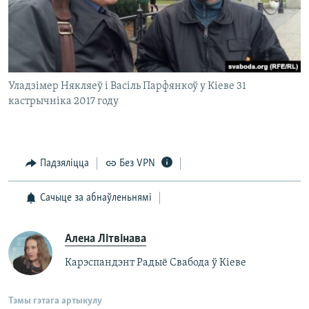
Уладзімер Някляеў і Васіль Парфянкоў у Кіеве 31
кастрычніка 2017 году
Падзяліцца
Без VPN
Сачыце за абнаўленьнямі
Алена Літвінава
Карэспандэнт Радыё Свабода ў Кіеве
Тэмы гэтага артыкулу