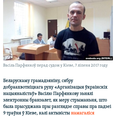
КУЛЬТУРА
МОВА
КАЛЯНДАР
НА ХВАЛЯХ СВАБОДЫ
Васіль Парфянкоў перад судом у Кіеве, 7 ліпеня 2017 году
Беларускаму грамадзяніну, сябру
добраахвотніцкага руху «Арганізацыя ўкраінскіх
нацыяналістаў» Васілю Парфянкову зьнялі
электронны бранзалет, як меру стрыманьня, што
была прысуджана пры разглядзе справы пра падзеі
9 траўня ў Кіеве, калі актывісты
намагаліся