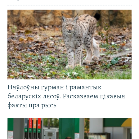
Няўлоўны гурман і рамантык
беларускіх лясоў. Расказваем цікавыя
факты пра рысь