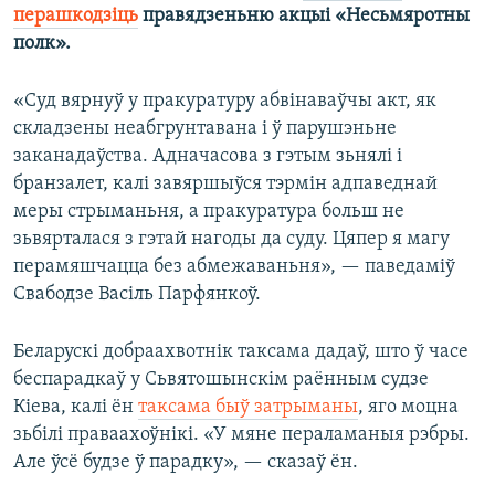
перашкодзіць
правядзеньню акцыі «Несьмяротны
полк».
«Суд вярнуў у пракуратуру абвінаваўчы акт, як
складзены неабгрунтавана і ў парушэньне
заканадаўства. Адначасова з гэтым зьнялі і
бранзалет, калі завяршыўся тэрмін адпаведнай
меры стрыманьня, а пракуратура больш не
зьвярталася з гэтай нагоды да суду. Цяпер я магу
перамяшчацца без абмежаваньня», — паведаміў
Свабодзе Васіль Парфянкоў.
Беларускі добраахвотнік таксама дадаў, што ў часе
беспарадкаў у Сьвятошынскім раённым судзе
Кіева, калі ён
таксама быў затрыманы
, яго моцна
зьбілі праваахоўнікі. «У мяне пераламаныя рэбры.
Але ўсё будзе ў парадку», — сказаў ён.