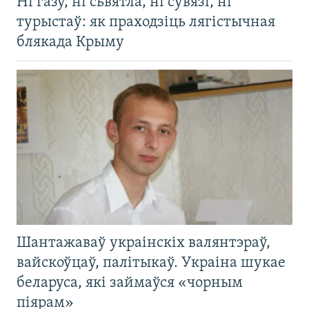
Ні газу, ні сьвятла, ні сувязі, ні
турыстаў: як праходзіць лягістычная
блякада Крыму
Шантажаваў украінскіх валянтэраў,
вайскоўцаў, палітыкаў. Украіна шукае
беларуса, які займаўся «чорным
піярам»