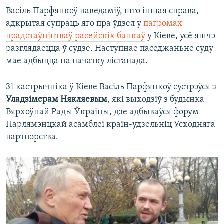
Васіль Парфянкоў паведаміў, што іншая справа,
адкрытая супраць яго пра ўдзел у
пагромах
прадстаўніцтваў расейскіх банкаў
у Кіеве, усё яшчэ
разглядаецца ў судзе. Наступнае паседжаньне суду
мае адбыцца на пачатку лістапада.
31 кастрычніка ў Кіеве Васіль Парфянкоў сустрэўся з
Уладзімерам Някляевым
, які выходзіў з будынка
Вярхоўнай Рады Ўкраіны, дзе адбываўся форум
Парлямэнцкай асамблеі краін-удзельніц Усходняга
партнэрства.