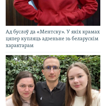
Ад буслоў да «Ментску». У якіх крамах
цяпер купляць адзеньне зь беларускім
характарам