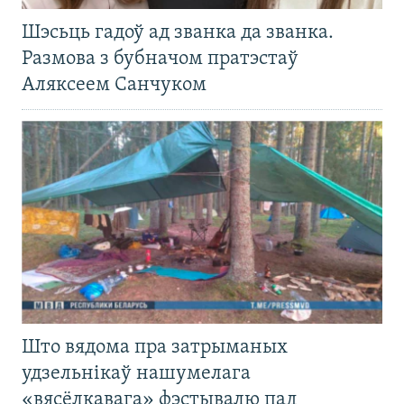
Шэсьць гадоў ад званка да званка.
Размова з бубначом пратэстаў
Аляксеем Санчуком
Што вядома пра затрыманых
удзельнікаў нашумелага
«вясёлкавага» фэстывалю пад