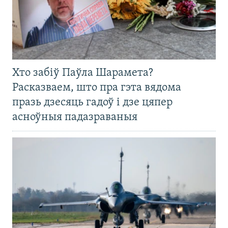
Хто забіў Паўла Шарамета?
Расказваем, што пра гэта вядома
празь дзесяць гадоў і дзе цяпер
асноўныя падазраваныя