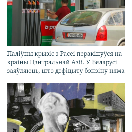
Паліўны крызіс з Расеі перакінуўся на
краіны Цэнтральнай Азіі. У Беларусі
заяўляюць, што дэфіцыту бэнзіну няма