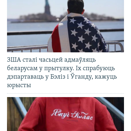
ЗША сталі часьцей адмаўляць
беларусам у прытулку. Іх спрабуюць
дэпартаваць у Бэліз і Ўганду, кажуць
юрысты