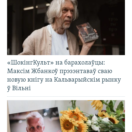
«ШокінгКульт» на барахолаўцы:
Максім Жбанкоў прэзэнтаваў сваю
новую кнігу на Кальварыйскім рынку
ў Вільні