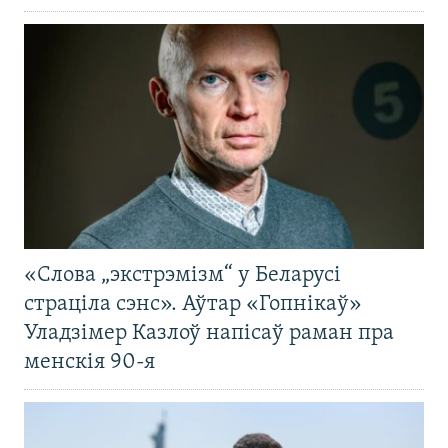
«Слова „экстрэмізм“ у Беларусі
страціла сэнс». Аўтар «Гопнікаў»
Уладзімер Казлоў напісаў раман пра
менскія 90-я