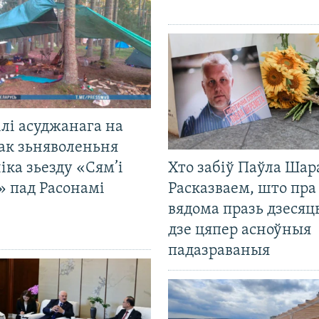
лі асуджанага на
ак зьняволеньня
іка зьезду «Сям’і
Хто забіў Паўла Шар
» пад Расонамі
Расказваем, што пра
вядома празь дзесяць
дзе цяпер асноўныя
падазраваныя