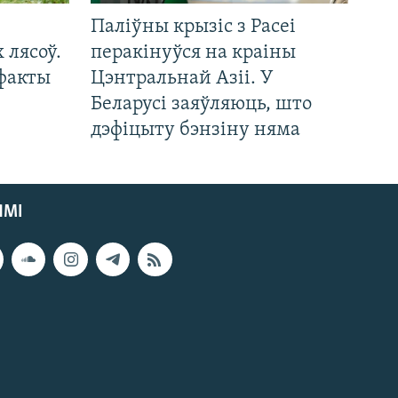
Паліўны крызіс з Расеі
 лясоў.
перакінуўся на краіны
 факты
Цэнтральнай Азіі. У
Беларусі заяўляюць, што
дэфіцыту бэнзіну няма
ЯМІ