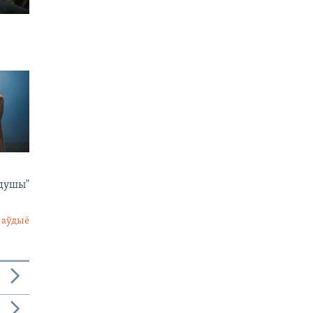
 душы"
 аўдыё