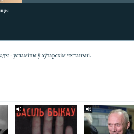
енцы
оды - успаміны ў аўтарскім чытаньні.