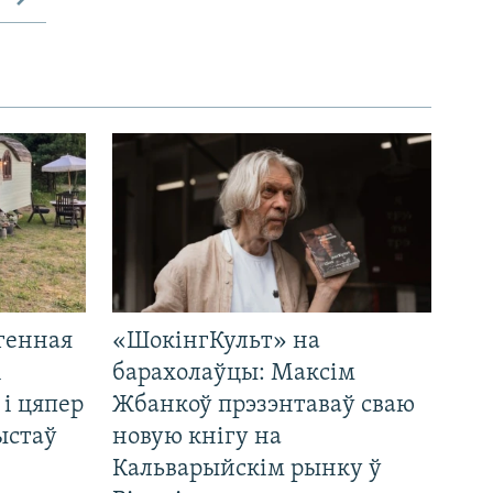
генная
«ШокінгКульт» на
і
барахолаўцы: Максім
 і цяпер
Жбанкоў прэзэнтаваў сваю
ыстаў
новую кнігу на
Кальварыйскім рынку ў