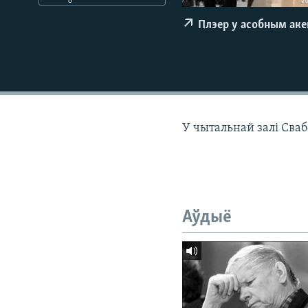
КАЛЯНДАР
НА ХВАЛЯХ СВАБОДЫ
Плэер у асобным ак
У чытальнай залі Сваб
Аўдыё