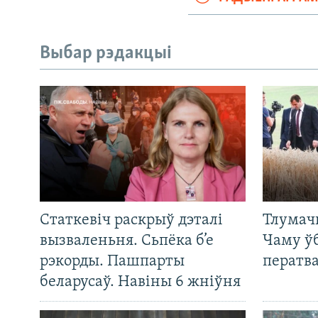
Выбар рэдакцыі
Статкевіч раскрыў дэталі
Тлумач
вызваленьня. Сьпёка б’е
Чаму ў
рэкорды. Пашпарты
ператв
беларусаў. Навіны 6 жніўня