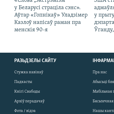
«Слова „экстрэмізм“
ЗША ст
у Беларусі страціла сэнс».
адмаўл
Аўтар «Гопнікаў» Уладзімер
у прыту
Казлоў напісаў раман пра
дэпарта
менскія 90-я
Ўганду
РАЗЬДЗЕЛЫ САЙТУ
ІНФАРМ
Стужка навінаў
Пра нас
Падкасты
Абысьці бл
Кнігі Свабоды
Мабільная 
Архіў перадачаў
Бясьпечная
Фота / відэа
Нашы кант