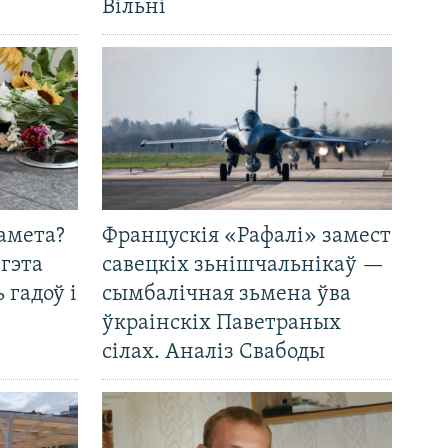
Вільні
амета?
Францускія «Рафалі» замест
 гэта
савецкіх зьнішчальнікаў —
 гадоў і
сымбалічная зьмена ўва
ўкраінскіх Паветраных
сілах. Аналіз Свабоды