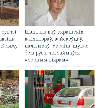
і сувязі,
Шантажаваў украінскіх
одзіць
валянтэраў, вайскоўцаў,
а Крыму
палітыкаў. Украіна шукае
беларуса, які займаўся
«чорным піярам»