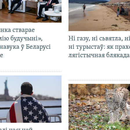
нка стварае
мію будучыні»,
Ні газу, ні сьвятла, н
навука ў Беларусі
ні турыстаў: як прах
е
лягістычная блякад