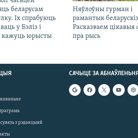
алі часьцей
яць беларусам
Няўлоўны гурман і
лку. Іх спрабуюць
рамантык беларускіх
ваць у Бэліз і
Расказваем цікавыя
, кажуць юрысты
пра рысь
АЦЫЯ
САЧЫЦЕ ЗА АБНАЎЛЕНЬН
якаваньне
праграма
 сувязь з рэдакцыяй
акты