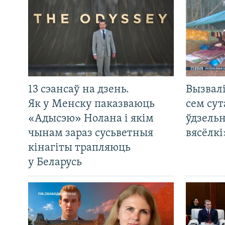
13 сэансаў на дзень.
Вызвалі
Як у Менску паказваюць
сем сут
«Адысэю» Нолана і якім
ўдзельн
чынам зараз сусьветныя
вясёлкі
кінагіты трапляюць
у Беларусь