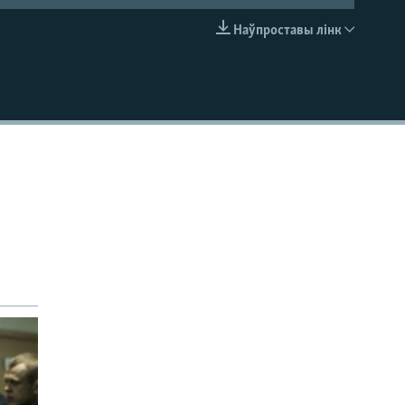
Наўпроставы лінк
EMBED