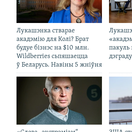
Лукашэнка стварае
Лукашэ
акадэмію для Колі? Брат
«акадэ
будуе бізнэс на $10 млн.
пакуль 
Wildberries сьпяшаецца
дэграду
ў Беларусь. Навіны 5 жніўня