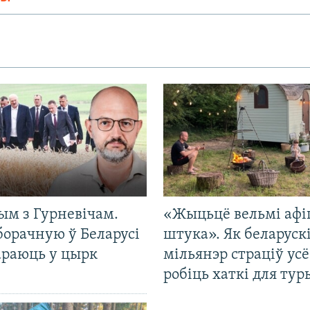
ым з Гурневічам.
«Жыцьцё вельмі афі
борачную ў Беларусі
штука». Як беларуск
араюць у цырк
мільянэр страціў усё
робіць хаткі для тур