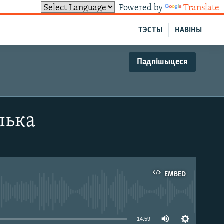
Powered by
Translate
ТЭСТЫ
НАВІНЫ
Падпішыцеся
лька
EMBED
able
14:59