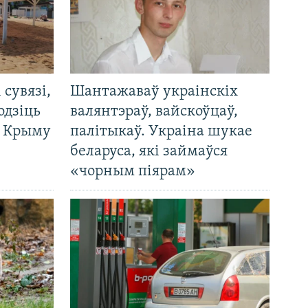
і сувязі,
Шантажаваў украінскіх
одзіць
валянтэраў, вайскоўцаў,
а Крыму
палітыкаў. Украіна шукае
беларуса, які займаўся
«чорным піярам»