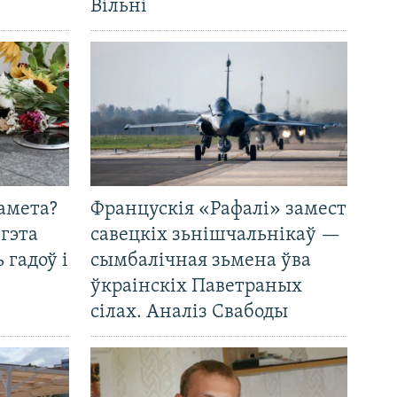
Вільні
амета?
Францускія «Рафалі» замест
 гэта
савецкіх зьнішчальнікаў —
 гадоў і
сымбалічная зьмена ўва
ўкраінскіх Паветраных
сілах. Аналіз Свабоды