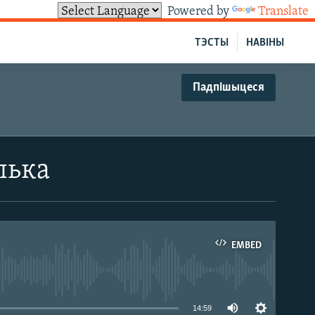
Powered by
Translate
ТЭСТЫ
НАВІНЫ
Падпішыцеся
лька
EMBED
able
14:59