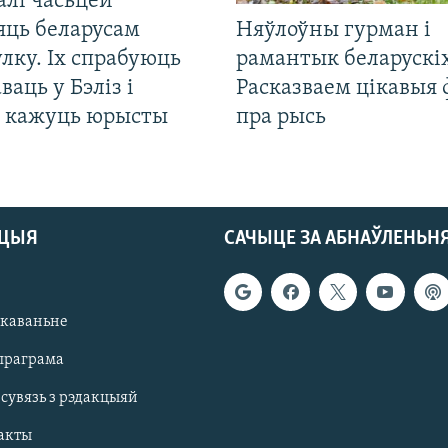
алі часьцей
яць беларусам
Няўлоўны гурман і
лку. Іх спрабуюць
рамантык беларускіх
ваць у Бэліз і
Расказваем цікавыя
, кажуць юрысты
пра рысь
АЦЫЯ
САЧЫЦЕ ЗА АБНАЎЛЕНЬН
якаваньне
праграма
 сувязь з рэдакцыяй
акты