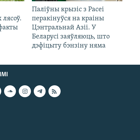
Паліўны крызіс з Расеі
 лясоў.
перакінуўся на краіны
 факты
Цэнтральнай Азіі. У
Беларусі заяўляюць, што
дэфіцыту бэнзіну няма
ЯМІ