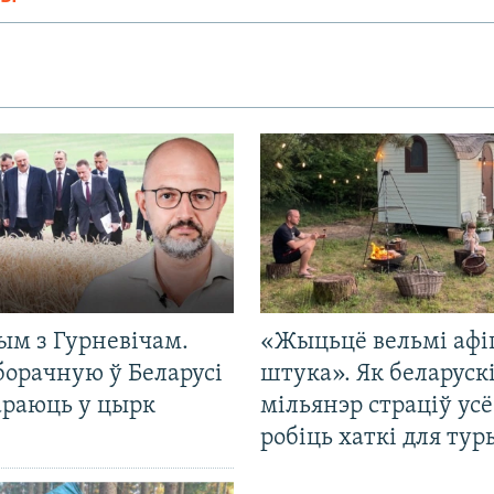
ым з Гурневічам.
«Жыцьцё вельмі афі
борачную ў Беларусі
штука». Як беларуск
араюць у цырк
мільянэр страціў усё
робіць хаткі для тур