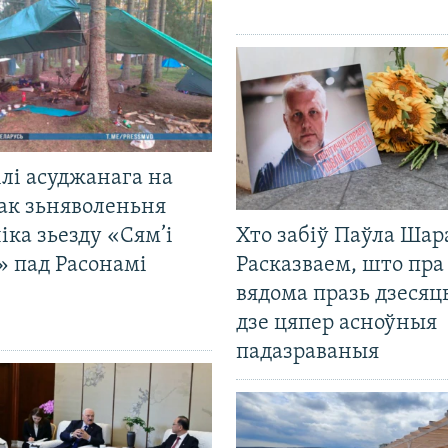
лі асуджанага на
ак зьняволеньня
іка зьезду «Сям’і
Хто забіў Паўла Шар
» пад Расонамі
Расказваем, што пра
вядома празь дзесяць
дзе цяпер асноўныя
падазраваныя