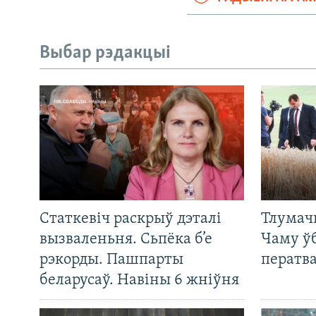
Выбар рэдакцыі
Статкевіч раскрыў дэталі
Тлумач
вызваленьня. Сьпёка б’е
Чаму ў
рэкорды. Пашпарты
ператв
беларусаў. Навіны 6 жніўня