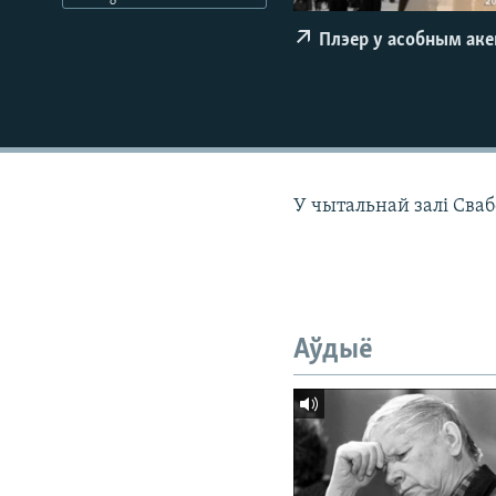
КАЛЯНДАР
НА ХВАЛЯХ СВАБОДЫ
Плэер у асобным ак
У чытальнай залі Сваб
Аўдыё