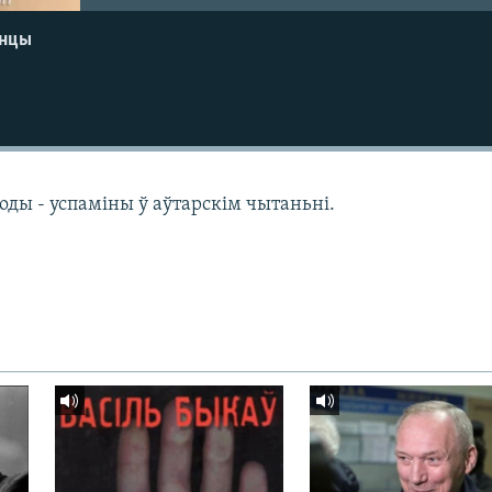
енцы
оды - успаміны ў аўтарскім чытаньні.