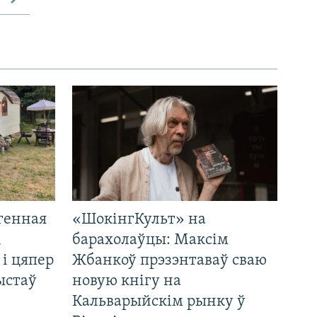
генная
«ШокінгКульт» на
і
барахолаўцы: Максім
 і цяпер
Жбанкоў прэзэнтаваў сваю
ыстаў
новую кнігу на
Кальварыйскім рынку ў