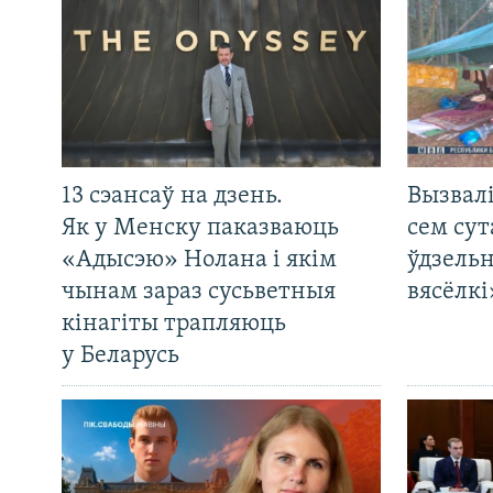
13 сэансаў на дзень.
Вызвалі
Як у Менску паказваюць
сем сут
«Адысэю» Нолана і якім
ўдзельн
чынам зараз сусьветныя
вясёлкі
кінагіты трапляюць
у Беларусь