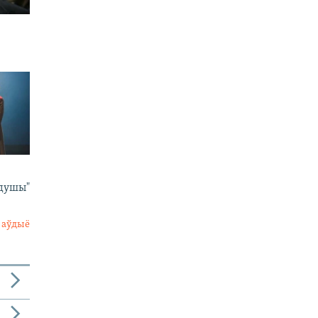
 душы"
 аўдыё