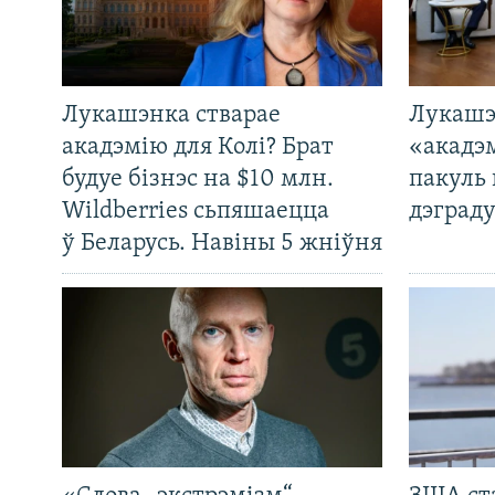
Лукашэнка стварае
Лукашэ
акадэмію для Колі? Брат
«акадэ
будуе бізнэс на $10 млн.
пакуль 
Wildberries сьпяшаецца
дэграду
ў Беларусь. Навіны 5 жніўня