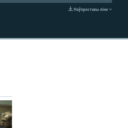
Наўпроставы лінк
EMBED