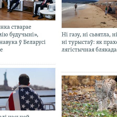
нка стварае
мію будучыні»,
Ні газу, ні сьвятла, н
навука ў Беларусі
ні турыстаў: як прах
е
лягістычная блякад