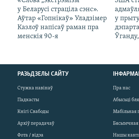
«Слова „экстрэмізм“
ЗША ст
у Беларусі страціла сэнс».
адмаўл
Аўтар «Гопнікаў» Уладзімер
у прыту
Казлоў напісаў раман пра
дэпарта
менскія 90-я
Ўганду
РАЗЬДЗЕЛЫ САЙТУ
ІНФАРМ
Стужка навінаў
Пра нас
Падкасты
Абысьці бл
Кнігі Свабоды
Мабільная 
Архіў перадачаў
Бясьпечная
Фота / відэа
Нашы кант