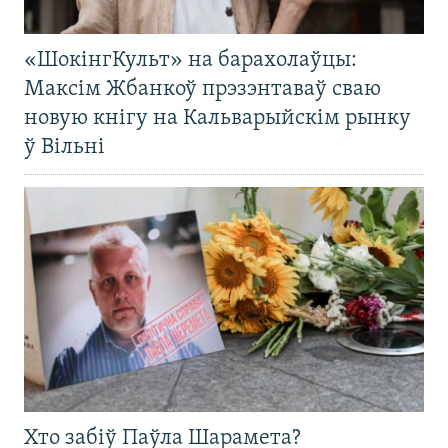
«ШокінгКульт» на барахолаўцы:
Максім Жбанкоў прэзэнтаваў сваю
новую кнігу на Кальварыйскім рынку
ў Вільні
Хто забіў Паўла Шарамета?