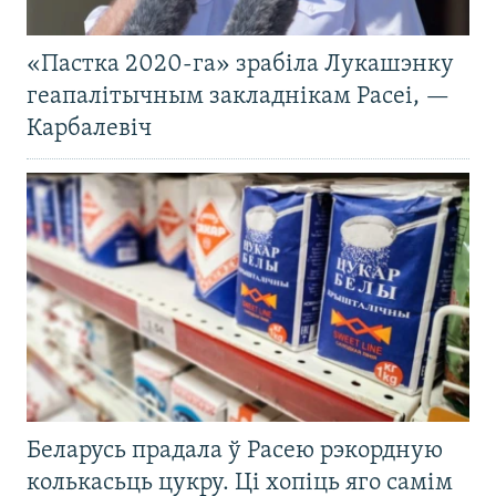
«Пастка 2020-га» зрабіла Лукашэнку
геапалітычным закладнікам Расеі, —
Карбалевіч
Беларусь прадала ў Расею рэкордную
колькасьць цукру. Ці хопіць яго самім