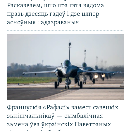
Расказваем, што пра гэта вядома
празь дзесяць гадоў і дзе цяпер
асноўныя падазраваныя
Францускія «Рафалі» замест савецкіх
зьнішчальнікаў — сымбалічная
зьмена ўва ўкраінскіх Паветраных