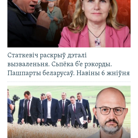
Статкевіч раскрыў дэталі
вызваленьня. Сьпёка б’е рэкорды.
Пашпарты беларусаў. Навіны 6 жніўня