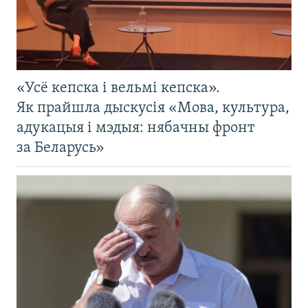
«Усё кепска і вельмі кепска».
Як прайшла дыскусія «Мова, культура,
адукацыя і мэдыя: нябачны фронт
за Беларусь»