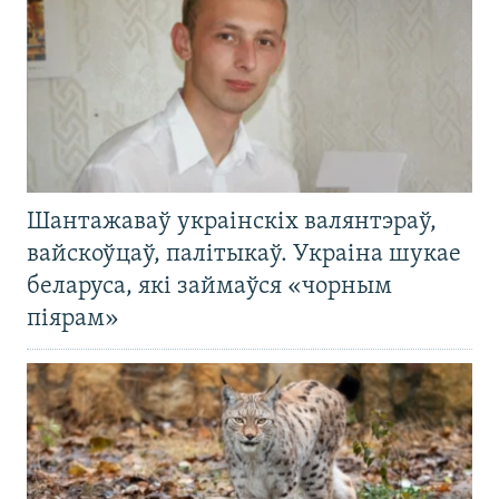
Шантажаваў украінскіх валянтэраў,
вайскоўцаў, палітыкаў. Украіна шукае
беларуса, які займаўся «чорным
піярам»