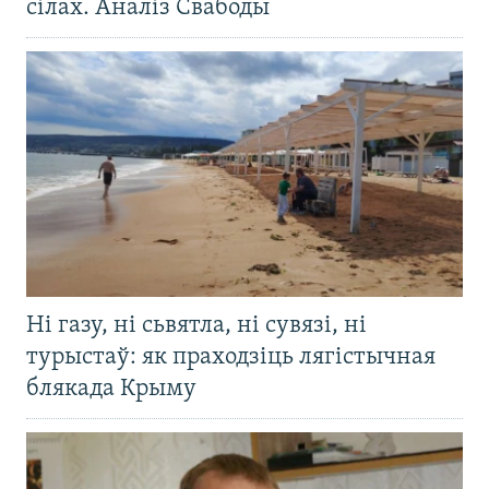
сілах. Аналіз Свабоды
Ні газу, ні сьвятла, ні сувязі, ні
турыстаў: як праходзіць лягістычная
блякада Крыму