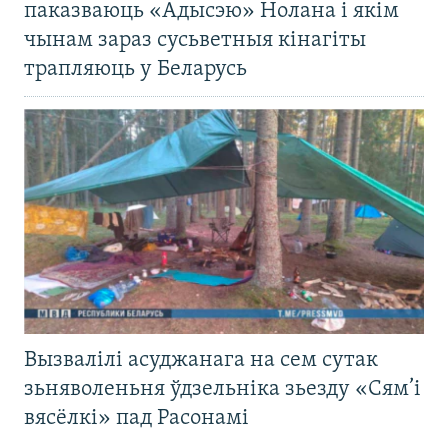
паказваюць «Адысэю» Нолана і якім
чынам зараз сусьветныя кінагіты
трапляюць у Беларусь
Вызвалілі асуджанага на сем сутак
зьняволеньня ўдзельніка зьезду «Сям’і
вясёлкі» пад Расонамі