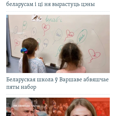
беларусам і ці ня вырастуць цэны
Беларуская школа ў Варшаве абвяшчае
пяты набор