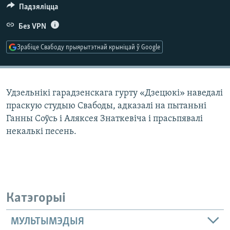
КУЛЬТУРА
МОВА
Падзяліцца
КАЛЯНДАР
НА ХВАЛЯХ СВАБОДЫ
Без VPN
Зрабіце Свабоду прыярытэтнай крыніцай ў Google
Удзельнікі гарадзенскага гурту «Дзецюкі» наведалі
праскую студыю Свабоды, адказалі на пытаньні
Ганны Соўсь і Аляксея Знаткевіча і прасьпявалі
некалькі песень.
Катэгорыі
МУЛЬТЫМЭДЫЯ