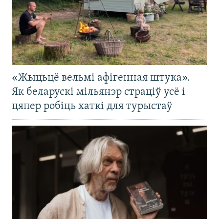
«Жыцьцё вельмі афігенная штука».
Як беларускі мільянэр страціў усё і
цяпер робіць хаткі для турыстаў