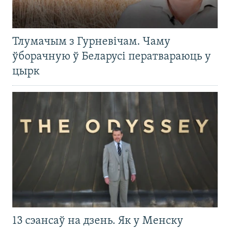
Тлумачым з Гурневічам. Чаму
ўборачную ў Беларусі ператвараюць у
цырк
13 сэансаў на дзень. Як у Менску