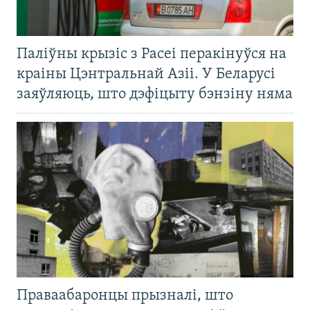
Паліўны крызіс з Расеі перакінуўся на
краіны Цэнтральнай Азіі. У Беларусі
заяўляюць, што дэфіцыту бэнзіну няма
Праваабаронцы прызналі, што