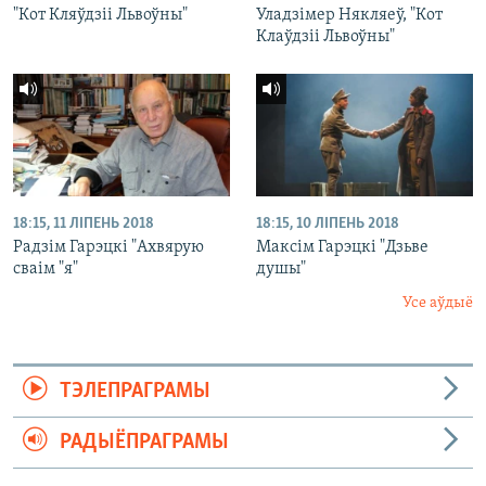
"Кот Кляўдзіі Львоўны"
Уладзімер Някляеў, "Кот
Клаўдзіі Львоўны"
18:15, 11 ЛІПЕНЬ 2018
18:15, 10 ЛІПЕНЬ 2018
Радзім Гарэцкі "Ахвярую
Максім Гарэцкі "Дзьве
сваім "я"
душы"
Усе аўдыё
ТЭЛЕПРАГРАМЫ
РАДЫЁПРАГРАМЫ