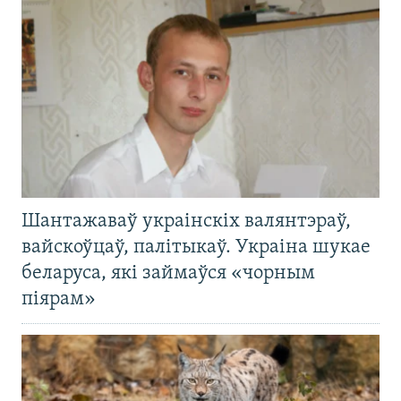
Шантажаваў украінскіх валянтэраў,
вайскоўцаў, палітыкаў. Украіна шукае
беларуса, які займаўся «чорным
піярам»