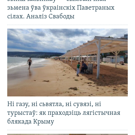
зьмена ўва ўкраінскіх Паветраных
сілах. Аналіз Свабоды
Ні газу, ні сьвятла, ні сувязі, ні
турыстаў: як праходзіць лягістычная
блякада Крыму