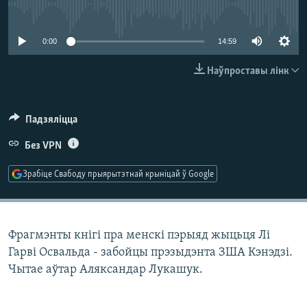
КУЛЬТУРА
МОВА
No media source currently available
КАЛЯНДАР
НА ХВАЛЯХ СВАБОДЫ
0:00
14:59
Наўпроставы лінк
Падзяліцца
Без VPN
Зрабіце Свабоду прыярытэтнай крыніцай ў Google
Фрагмэнты кнігі пра менскі пэрыяд жыцьця Лі
Гарві Освальда - забойцы прэзыдэнта ЗША Кэнэдзі.
Чытае аўтар Аляксандар Лукашук.