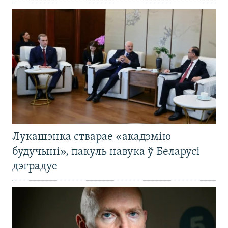
Лукашэнка стварае «акадэмію
будучыні», пакуль навука ў Беларусі
дэградуе