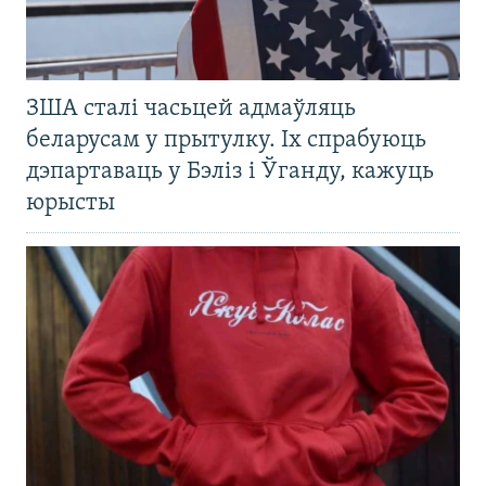
ЗША сталі часьцей адмаўляць
беларусам у прытулку. Іх спрабуюць
дэпартаваць у Бэліз і Ўганду, кажуць
юрысты