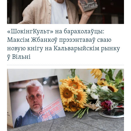
«ШокінгКульт» на барахолаўцы:
Максім Жбанкоў прэзэнтаваў сваю
новую кнігу на Кальварыйскім рынку
ў Вільні