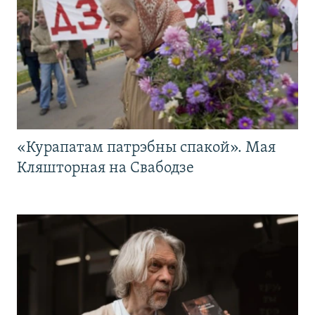
«Курапатам патрэбны спакой». Мая
Кляшторная на Свабодзе