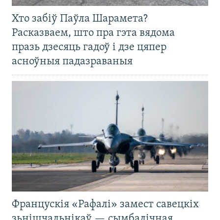
Хто забіў Паўла Шарамета?
Расказваем, што пра гэта вядома
празь дзесяць гадоў і дзе цяпер
асноўныя падазраваныя
Францускія «Рафалі» замест савецкіх
зьнішчальнікаў — сымбалічная