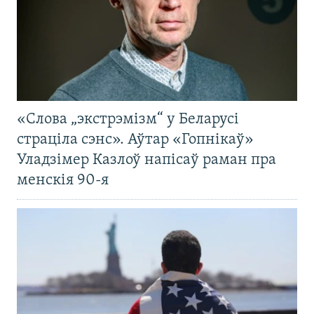
«Слова „экстрэмізм“ у Беларусі
страціла сэнс». Аўтар «Гопнікаў»
Уладзімер Казлоў напісаў раман пра
менскія 90-я