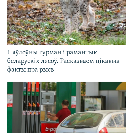
Няўлоўны гурман і рамантык
беларускіх лясоў. Расказваем цікавыя
факты пра рысь