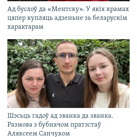
Ад буслоў да «Ментску». У якіх крамах
цяпер купляць адзеньне зь беларускім
характарам
Шэсьць гадоў ад званка да званка.
Размова з бубначом пратэстаў
Аляксеем Санчуком