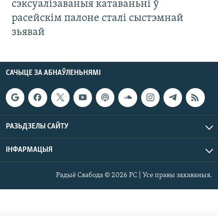
сэксуалізаваныя катаваньні ў
расейскім палоне сталі сыстэмнай
зьявай
САЧЫЦЕ ЗА АБНАЎЛЕНЬНЯМІ
РАЗЬДЗЕЛЫ САЙТУ
ІНФАРМАЦЫЯ
Радыё Свабода © 2026 РС | Усе правы захаваныя.