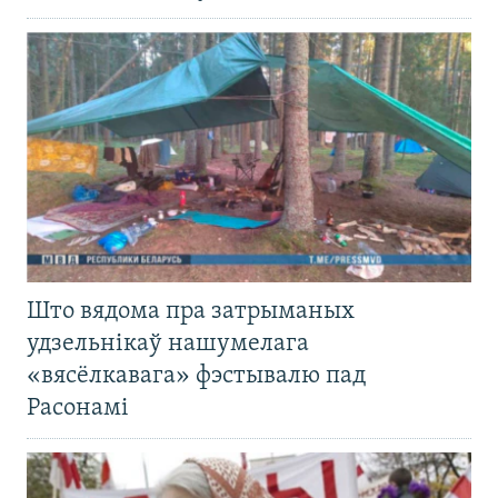
Што вядома пра затрыманых
удзельнікаў нашумелага
«вясёлкавага» фэстывалю пад
Расонамі