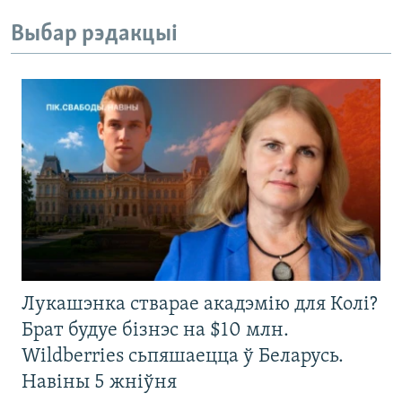
Выбар рэдакцыі
Лукашэнка стварае акадэмію для Колі?
Брат будуе бізнэс на $10 млн.
Wildberries сьпяшаецца ў Беларусь.
Навіны 5 жніўня