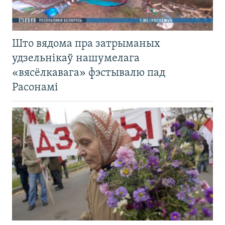
Што вядома пра затрыманых
удзельнікаў нашумелага
«вясёлкавага» фэстывалю пад
Расонамі