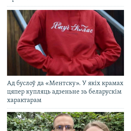
Ад буслоў да «Ментску». У якіх крамах
цяпер купляць адзеньне зь беларускім
характарам