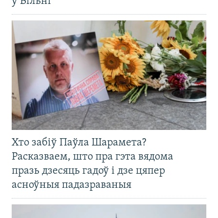
ў Вільні
Хто забіў Паўла Шарамета?
Расказваем, што пра гэта вядома
празь дзесяць гадоў і дзе цяпер
асноўныя падазраваныя