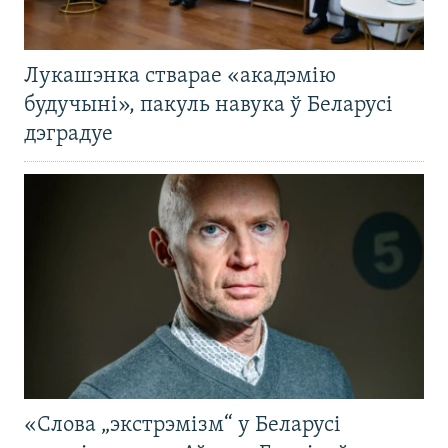
Лукашэнка стварае «акадэмію
будучыні», пакуль навука ў Беларусі
дэградуе
«Слова „экстрэмізм“ у Беларусі