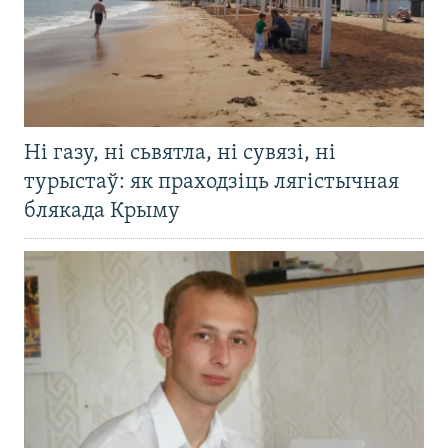
Ні газу, ні сьвятла, ні сувязі, ні
турыстаў: як праходзіць лягістычная
блякада Крыму