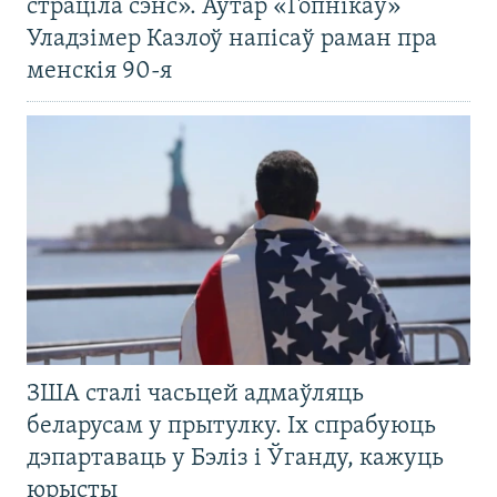
страціла сэнс». Аўтар «Гопнікаў»
Уладзімер Казлоў напісаў раман пра
менскія 90-я
ЗША сталі часьцей адмаўляць
беларусам у прытулку. Іх спрабуюць
дэпартаваць у Бэліз і Ўганду, кажуць
юрысты