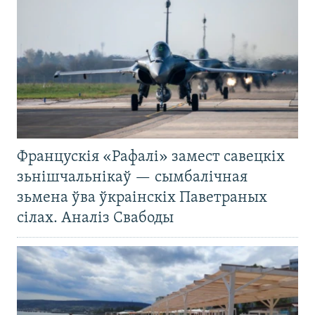
Францускія «Рафалі» замест савецкіх
зьнішчальнікаў — сымбалічная
зьмена ўва ўкраінскіх Паветраных
сілах. Аналіз Свабоды