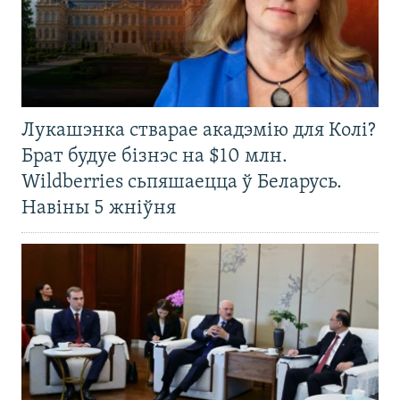
Лукашэнка стварае акадэмію для Колі?
Брат будуе бізнэс на $10 млн.
Wildberries сьпяшаецца ў Беларусь.
Навіны 5 жніўня