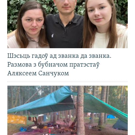
Шэсьць гадоў ад званка да званка.
Размова з бубначом пратэстаў
Аляксеем Санчуком