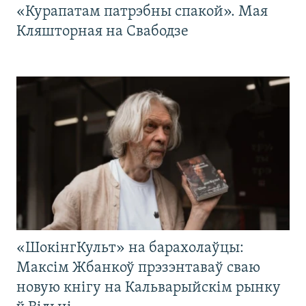
«Курапатам патрэбны спакой». Мая
Кляшторная на Свабодзе
«ШокінгКульт» на барахолаўцы:
Максім Жбанкоў прэзэнтаваў сваю
новую кнігу на Кальварыйскім рынку