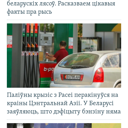
беларускіх лясоў. Расказваем цікавыя
факты пра рысь
Паліўны крызіс з Расеі перакінуўся на
краіны Цэнтральнай Азіі. У Беларусі
заяўляюць, што дэфіцыту бэнзіну няма