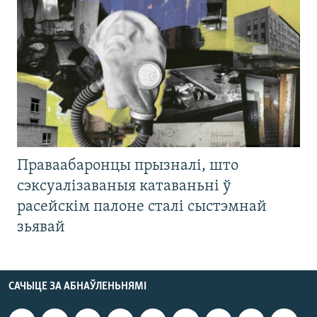
Праваабаронцы прызналі, што
сэксуалізаваныя катаваньні ў
расейскім палоне сталі сыстэмнай
зьявай
САЧЫЦЕ ЗА АБНАЎЛЕНЬНЯМІ