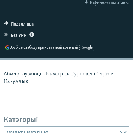
КУЛЬТУРА
МОВА
Наўпроставы лінк
КАЛЯНДАР
НА ХВАЛЯХ СВАБОДЫ
Падзяліцца
Без VPN
Зрабіце Свабоду прыярытэтнай крыніцай ў Google
Абмяркоўваюць Дзьмітрый Гурневіч і Сяргей
Навумчык
Катэгорыі