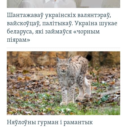
Шантажаваў украінскіх валянтэраў,
вайскоўцаў, палітыкаў. Украіна шукае
беларуса, які займаўся «чорным
піярам»
Няўлоўны гурман і рамантык