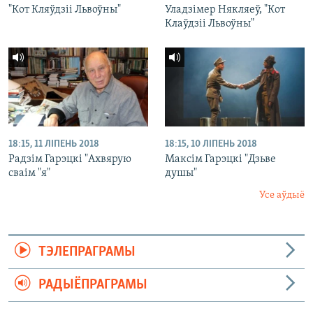
"Кот Кляўдзіі Львоўны"
Уладзімер Някляеў, "Кот
Клаўдзіі Львоўны"
18:15, 11 ЛІПЕНЬ 2018
18:15, 10 ЛІПЕНЬ 2018
Радзім Гарэцкі "Ахвярую
Максім Гарэцкі "Дзьве
сваім "я"
душы"
Усе аўдыё
ТЭЛЕПРАГРАМЫ
РАДЫЁПРАГРАМЫ