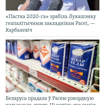
«Пастка 2020-га» зрабіла Лукашэнку
геапалітычным закладнікам Расеі, —
Карбалевіч
Беларусь прадала ў Расею рэкордную