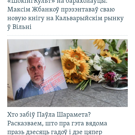
«ШокінгКульт» на барахолаўцы:
Максім Жбанкоў прэзэнтаваў сваю
новую кнігу на Кальварыйскім рынку
ў Вільні
Хто забіў Паўла Шарамета?
Расказваем, што пра гэта вядома
празь дзесяць гадоў і дзе цяпер