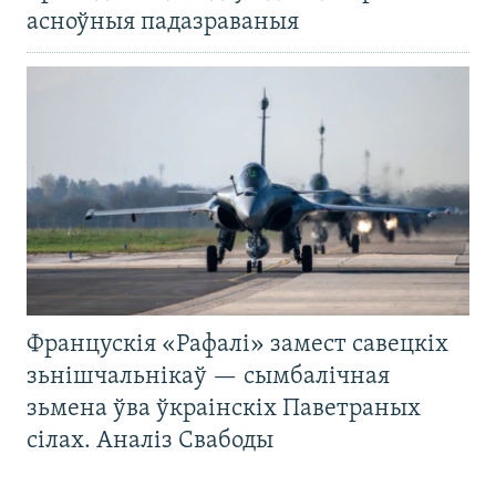
асноўныя падазраваныя
Францускія «Рафалі» замест савецкіх
зьнішчальнікаў — сымбалічная
зьмена ўва ўкраінскіх Паветраных
сілах. Аналіз Свабоды