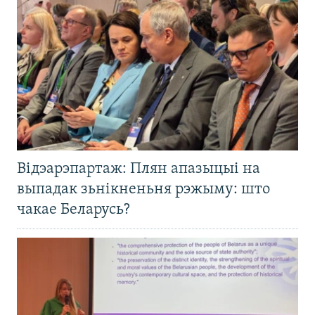
Відэарэпартаж: Плян апазыцыі на
выпадак зьнікненьня рэжыму: што
чакае Беларусь?