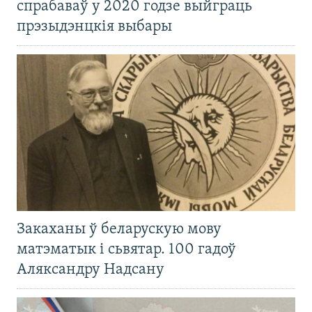
спрабаваў у 2020 годзе выйграць
прэзыдэнцкія выбары
Закаханы ў беларускую мову
матэматык і сьвятар. 100 гадоў
Аляксандру Надсану