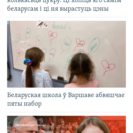
колькасьць цукру. Ці хопіць яго самім
беларусам і ці ня вырастуць цэны
Беларуская школа ў Варшаве абвяшчае
пяты набор