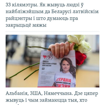
33 кілямэтры. Як жывуць людзі ў
найбліжэйшым да Беларусі латвійскім
райцэнтры і што думаюць пра
закрыцьцё мяжы
Альбанія, ЗША, Нямеччына. Дзе цяпер
жывуць і чым займаюцца тыя, хто