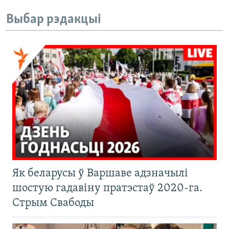
Выбар рэдакцыі
Як беларусы ў Варшаве адзначылі
шостую гадавіну пратэстаў 2020-га.
Стрым Свабоды