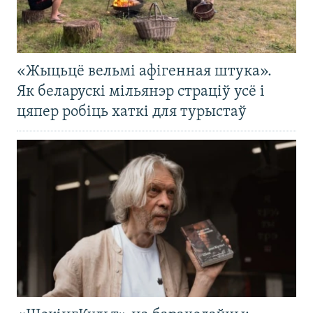
«Жыцьцё вельмі афігенная штука».
Як беларускі мільянэр страціў усё і
цяпер робіць хаткі для турыстаў