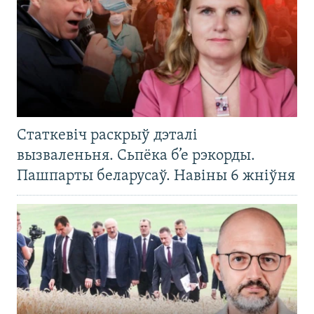
Статкевіч раскрыў дэталі
вызваленьня. Сьпёка б’е рэкорды.
Пашпарты беларусаў. Навіны 6 жніўня