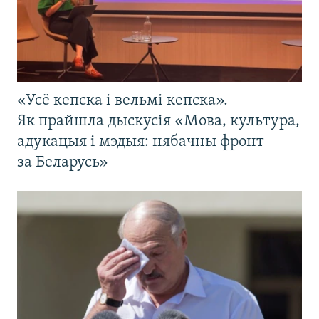
«Усё кепска і вельмі кепска».
Як прайшла дыскусія «Мова, культура,
адукацыя і мэдыя: нябачны фронт
за Беларусь»