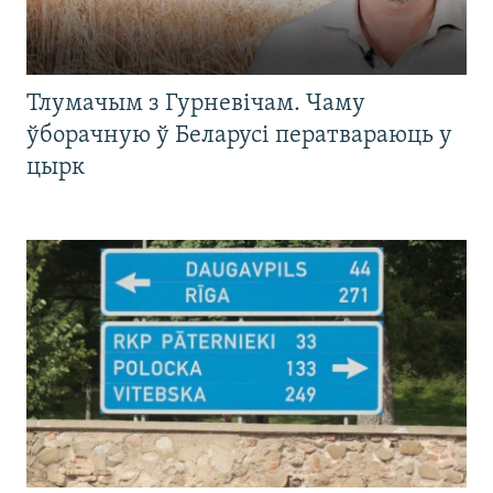
Тлумачым з Гурневічам. Чаму
ўборачную ў Беларусі ператвараюць у
цырк