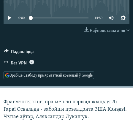
КУЛЬТУРА
МОВА
No media source currently available
КАЛЯНДАР
НА ХВАЛЯХ СВАБОДЫ
0:00
14:59
Наўпроставы лінк
Падзяліцца
Без VPN
Зрабіце Свабоду прыярытэтнай крыніцай ў Google
Фрагмэнты кнігі пра менскі пэрыяд жыцьця Лі
Гарві Освальда - забойцы прэзыдэнта ЗША Кэнэдзі.
Чытае аўтар, Аляксандар Лукашук.