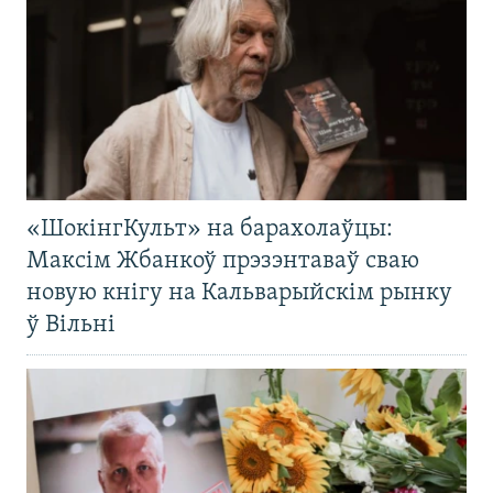
«ШокінгКульт» на барахолаўцы:
Максім Жбанкоў прэзэнтаваў сваю
новую кнігу на Кальварыйскім рынку
ў Вільні