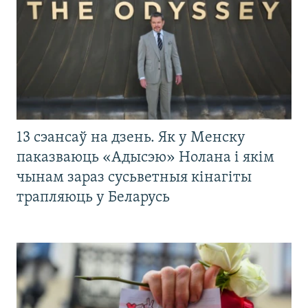
13 сэансаў на дзень. Як у Менску
паказваюць «Адысэю» Нолана і якім
чынам зараз сусьветныя кінагіты
трапляюць у Беларусь