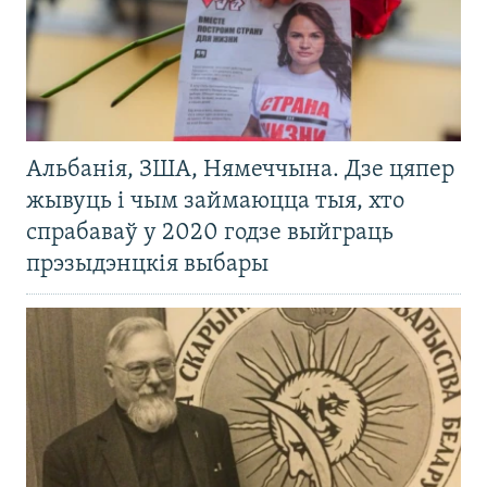
Альбанія, ЗША, Нямеччына. Дзе цяпер
жывуць і чым займаюцца тыя, хто
спрабаваў у 2020 годзе выйграць
прэзыдэнцкія выбары