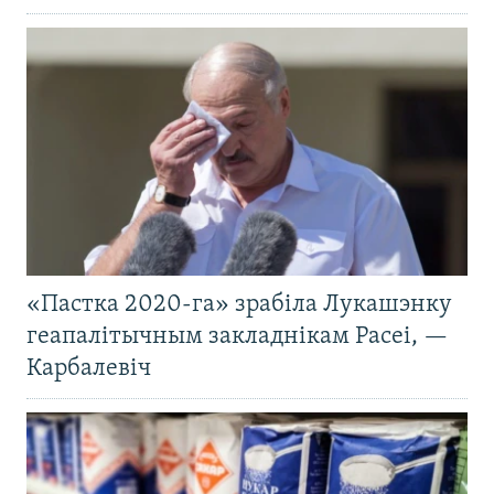
«Пастка 2020-га» зрабіла Лукашэнку
геапалітычным закладнікам Расеі, —
Карбалевіч