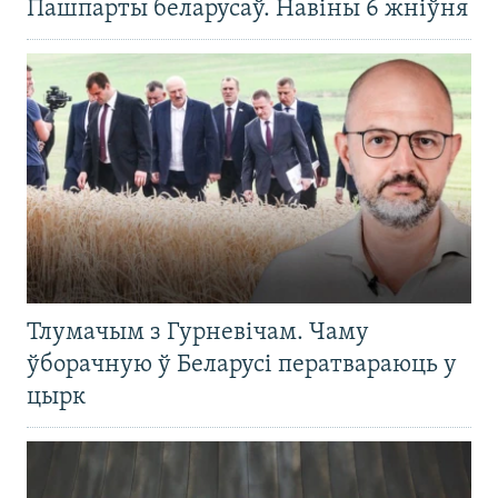
Пашпарты беларусаў. Навіны 6 жніўня
Тлумачым з Гурневічам. Чаму
ўборачную ў Беларусі ператвараюць у
цырк