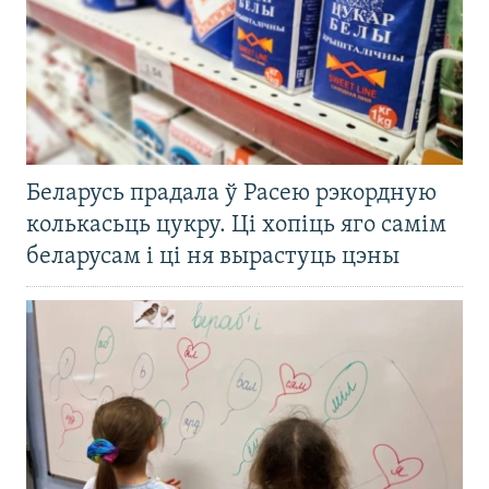
Беларусь прадала ў Расею рэкордную
колькасьць цукру. Ці хопіць яго самім
беларусам і ці ня вырастуць цэны