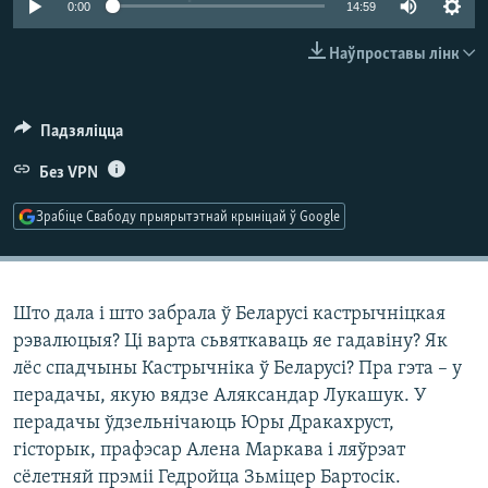
0:00
14:59
КУЛЬТУРА
МОВА
КАЛЯНДАР
НА ХВАЛЯХ СВАБОДЫ
Наўпроставы лінк
Падзяліцца
Без VPN
Зрабіце Свабоду прыярытэтнай крыніцай ў Google
Што дала і што забрала ў Беларусі кастрычніцкая
рэвалюцыя? Ці варта сьвяткаваць яе гадавіну? Як
лёс спадчыны Кастрычніка ў Беларусі? Пра гэта – у
перадачы, якую вядзе Аляксандар Лукашук. У
перадачы ўдзельнічаюць Юры Дракахруст,
гісторык, прафэсар Алена Маркава і ляўрэат
сёлетняй прэміі Гедройца Зьміцер Бартосік.