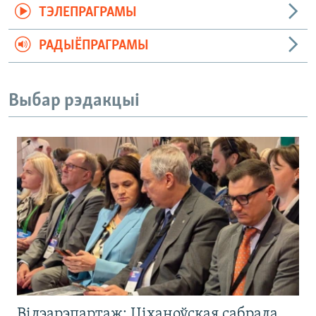
ТЭЛЕПРАГРАМЫ
РАДЫЁПРАГРАМЫ
Выбар рэдакцыі
Відэарэпартаж: Ціханоўская сабрала