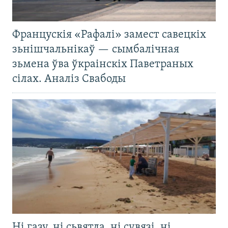
Францускія «Рафалі» замест савецкіх
зьнішчальнікаў — сымбалічная
зьмена ўва ўкраінскіх Паветраных
сілах. Аналіз Свабоды
Ні газу, ні сьвятла, ні сувязі, ні