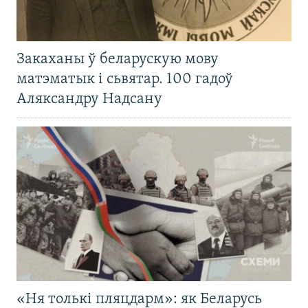
Закаханы ў беларускую мову
матэматык і сьвятар. 100 гадоў
Аляксандру Надсану
«Ня толькі пляцдарм»: як Беларусь