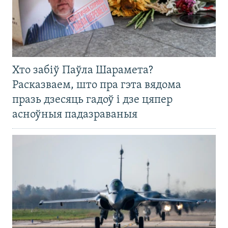
Хто забіў Паўла Шарамета?
Расказваем, што пра гэта вядома
празь дзесяць гадоў і дзе цяпер
асноўныя падазраваныя