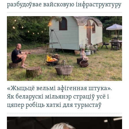
разбудоўвае вайсковую інфраструктуру
«Жыцьцё вельмі афігенная штука».
Як беларускі мільянэр страціў усё і
цяпер робіць хаткі для турыстаў