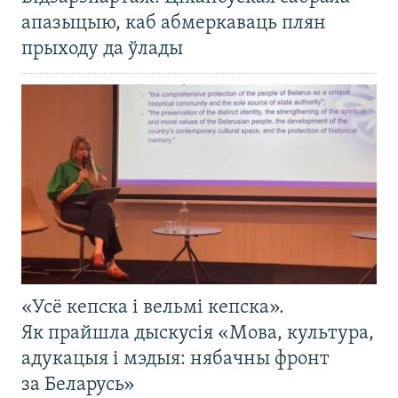
апазыцыю, каб абмеркаваць плян
прыходу да ўлады
«Усё кепска і вельмі кепска».
Як прайшла дыскусія «Мова, культура,
адукацыя і мэдыя: нябачны фронт
за Беларусь»