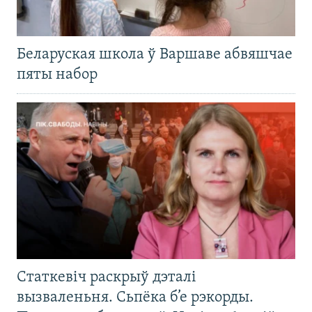
Беларуская школа ў Варшаве абвяшчае
пяты набор
Статкевіч раскрыў дэталі
вызваленьня. Сьпёка б’е рэкорды.