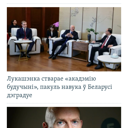
Лукашэнка стварае «акадэмію
будучыні», пакуль навука ў Беларусі
дэградуе