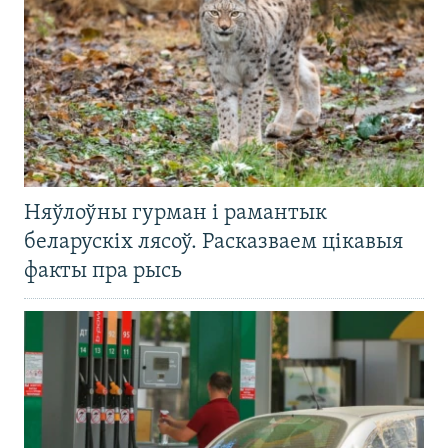
Няўлоўны гурман і рамантык
беларускіх лясоў. Расказваем цікавыя
факты пра рысь