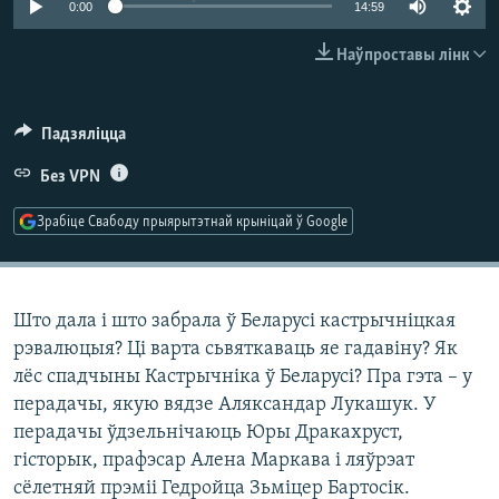
0:00
14:59
КУЛЬТУРА
МОВА
КАЛЯНДАР
НА ХВАЛЯХ СВАБОДЫ
Наўпроставы лінк
Падзяліцца
Без VPN
Зрабіце Свабоду прыярытэтнай крыніцай ў Google
Што дала і што забрала ў Беларусі кастрычніцкая
рэвалюцыя? Ці варта сьвяткаваць яе гадавіну? Як
лёс спадчыны Кастрычніка ў Беларусі? Пра гэта – у
перадачы, якую вядзе Аляксандар Лукашук. У
перадачы ўдзельнічаюць Юры Дракахруст,
гісторык, прафэсар Алена Маркава і ляўрэат
сёлетняй прэміі Гедройца Зьміцер Бартосік.