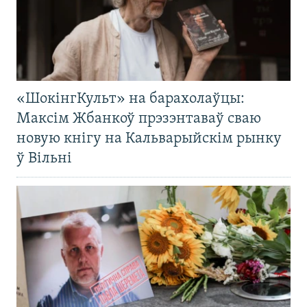
«ШокінгКульт» на барахолаўцы:
Максім Жбанкоў прэзэнтаваў сваю
новую кнігу на Кальварыйскім рынку
ў Вільні