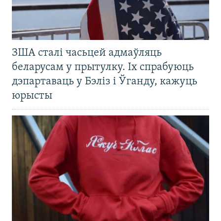
ЗША сталі часьцей адмаўляць
беларусам у прытулку. Іх спрабуюць
дэпартаваць у Бэліз і Ўганду, кажуць
юрысты