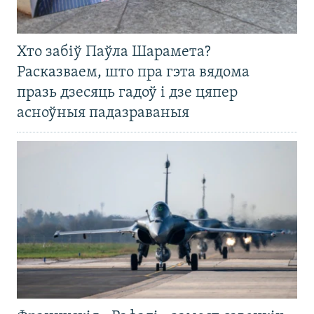
Хто забіў Паўла Шарамета?
Расказваем, што пра гэта вядома
празь дзесяць гадоў і дзе цяпер
асноўныя падазраваныя