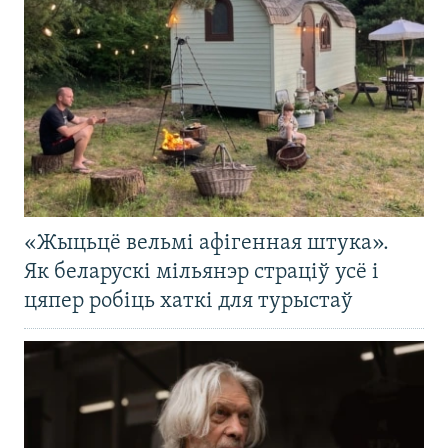
«Жыцьцё вельмі афігенная штука».
Як беларускі мільянэр страціў усё і
цяпер робіць хаткі для турыстаў