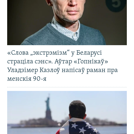
«Слова „экстрэмізм“ у Беларусі
страціла сэнс». Аўтар «Гопнікаў»
Уладзімер Казлоў напісаў раман пра
менскія 90-я