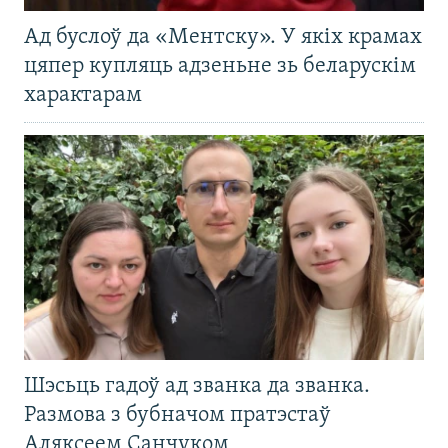
Ад буслоў да «Ментску». У якіх крамах
цяпер купляць адзеньне зь беларускім
характарам
Шэсьць гадоў ад званка да званка.
Размова з бубначом пратэстаў
Аляксеем Санчуком