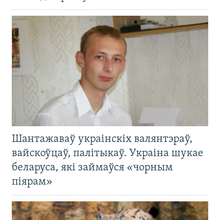
Шантажаваў украінскіх валянтэраў,
вайскоўцаў, палітыкаў. Украіна шукае
беларуса, які займаўся «чорным
піярам»