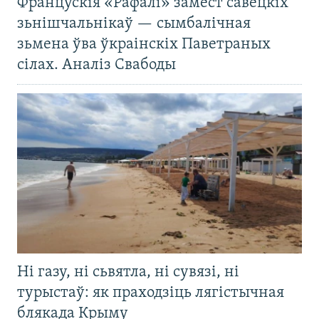
Францускія «Рафалі» замест савецкіх
зьнішчальнікаў — сымбалічная
зьмена ўва ўкраінскіх Паветраных
сілах. Аналіз Свабоды
Ні газу, ні сьвятла, ні сувязі, ні
турыстаў: як праходзіць лягістычная
блякада Крыму