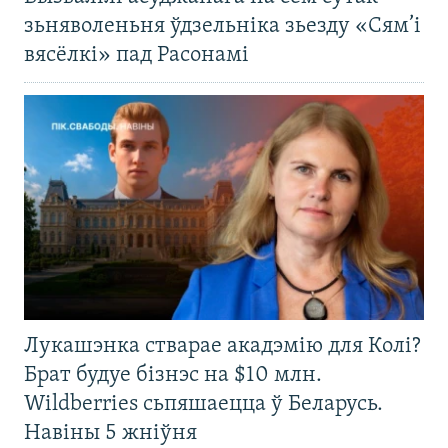
зьняволеньня ўдзельніка зьезду «Сям’і
вясёлкі» пад Расонамі
Лукашэнка стварае акадэмію для Колі?
Брат будуе бізнэс на $10 млн.
Wildberries сьпяшаецца ў Беларусь.
Навіны 5 жніўня