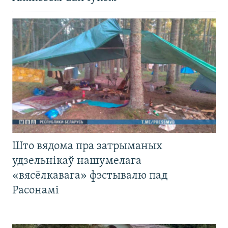
Што вядома пра затрыманых
удзельнікаў нашумелага
«вясёлкавага» фэстывалю пад
Расонамі