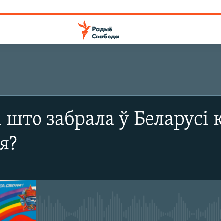
і што забрала ў Беларусі
я?
No media source currently avail