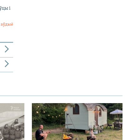
ўцы і
 аўдыё