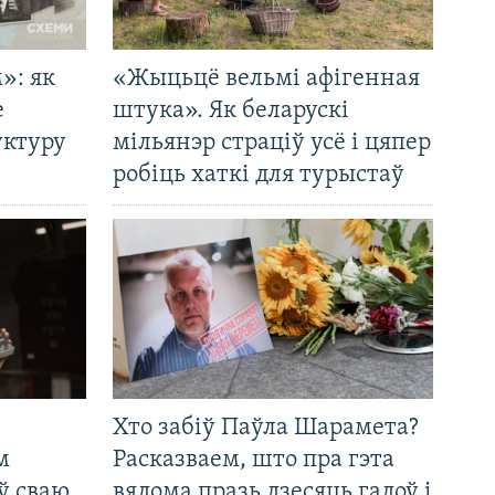
»: як
«Жыцьцё вельмі афігенная
е
штука». Як беларускі
уктуру
мільянэр страціў усё і цяпер
робіць хаткі для турыстаў
Хто забіў Паўла Шарамета?
м
Расказваем, што пра гэта
ў сваю
вядома празь дзесяць гадоў і