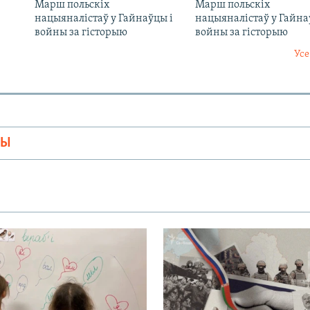
Марш польскіх
Марш польскіх
нацыяналістаў у Гайнаўцы і
нацыяналістаў у Гайна
войны за гісторыю
войны за гісторыю
Усе
МЫ