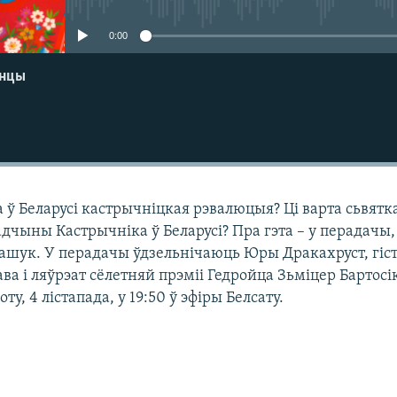
0:00
енцы
а ў Беларусі кастрычніцкая рэвалюцыя? Ці варта сьвятк
падчыны Кастрычніка ў Беларусі? Пра гэта – у перадачы
ашук. У перадачы ўдзельнічаюць Юры Дракахруст, гіс
а і ляўрэат сёлетняй прэміі Гедройца Зьміцер Бартосі
ту, 4 лістапада, у 19:50 ў эфіры Белсату.