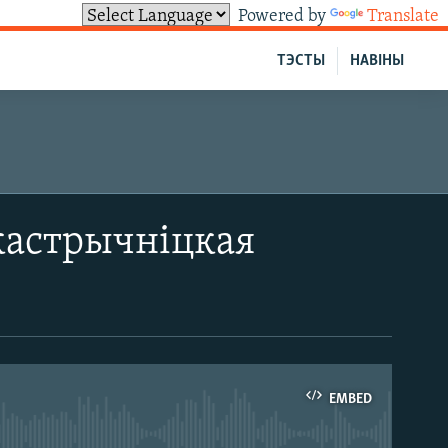
Powered by
Translate
ТЭСТЫ
НАВІНЫ
 кастрычніцкая
EMBED
able