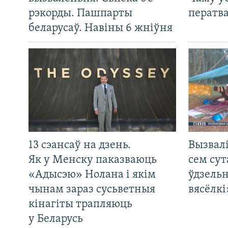
рэкорды. Пашпарты
ператв
беларусаў. Навіны 6 жніўня
13 сэансаў на дзень.
Вызвалі
Як у Менску паказваюць
сем сут
«Адысэю» Нолана і якім
ўдзельн
чынам зараз сусьветныя
вясёлкі
кінагіты трапляюць
у Беларусь