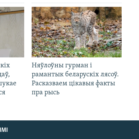
кіх
Няўлоўны гурман і
цаў,
рамантык беларускіх лясоў.
шукае
Расказваем цікавыя факты
ся
пра рысь
ЯМІ