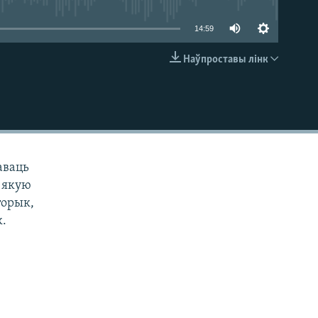
14:59
Наўпроставы лінк
EMBED
аваць
, якую
торык,
к.