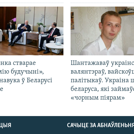
нка стварае
Шантажаваў украінс
мію будучыні»,
валянтэраў, вайскоў
навука ў Беларусі
палітыкаў. Украіна 
е
беларуса, які займаў
«чорным піярам»
АЦЫЯ
САЧЫЦЕ ЗА АБНАЎЛЕНЬН