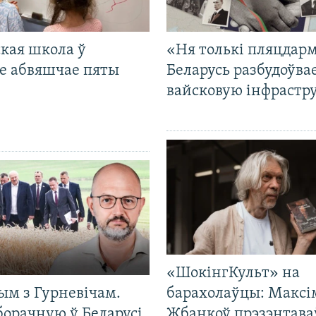
кая школа ў
«Ня толькі пляцдарм
е абвяшчае пяты
Беларусь разбудоўва
вайсковую інфрастр
«ШокінгКульт» на
ым з Гурневічам.
барахолаўцы: Максі
борачную ў Беларусі
Жбанкоў прэзэнтава