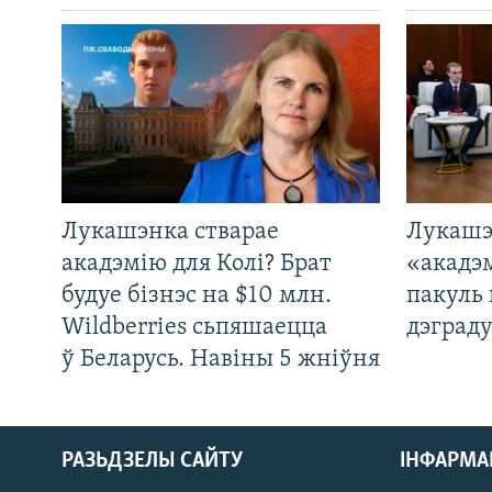
Лукашэнка стварае
Лукашэ
акадэмію для Колі? Брат
«акадэ
будуе бізнэс на $10 млн.
пакуль 
Wildberries сьпяшаецца
дэграду
ў Беларусь. Навіны 5 жніўня
РАЗЬДЗЕЛЫ САЙТУ
ІНФАРМ