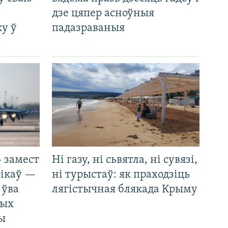
дзе цяпер асноўныя
у ў
падазраваныя
 замест
Ні газу, ні сьвятла, ні сувязі,
нікаў —
ні турыстаў: як праходзіць
 ўва
лягістычная блякада Крыму
ных
ды