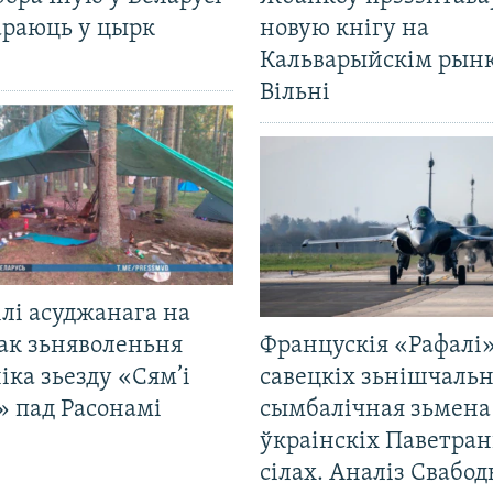
араюць у цырк
новую кнігу на
Кальварыйскім рынк
Вільні
лі асуджанага на
ак зьняволеньня
Францускія «Рафалі»
іка зьезду «Сям’і
савецкіх зьнішчаль
» пад Расонамі
сымбалічная зьмена
ўкраінскіх Паветра
сілах. Аналіз Свабо