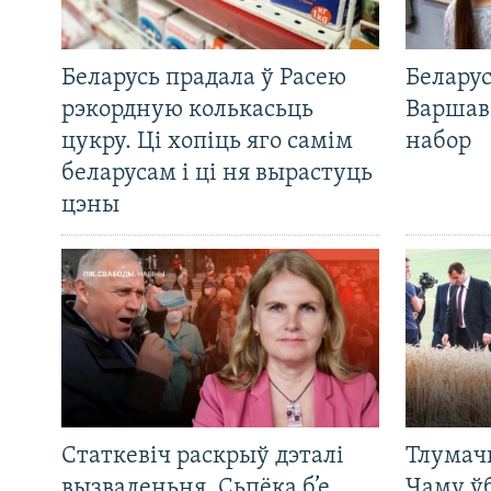
Беларусь прадала ў Расею
Беларус
рэкордную колькасьць
Варшав
цукру. Ці хопіць яго самім
набор
беларусам і ці ня вырастуць
цэны
Статкевіч раскрыў дэталі
Тлумач
вызваленьня. Сьпёка б’е
Чаму ў