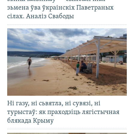
зьмена ўва ўкраінскіх Паветраных
сілах. Аналіз Свабоды
Ні газу, ні сьвятла, ні сувязі, ні
турыстаў: як праходзіць лягістычная
блякада Крыму