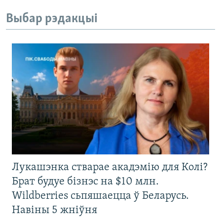
Выбар рэдакцыі
Лукашэнка стварае акадэмію для Колі?
Брат будуе бізнэс на $10 млн.
Wildberries сьпяшаецца ў Беларусь.
Навіны 5 жніўня