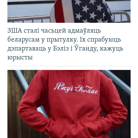
ЗША сталі часьцей адмаўляць
беларусам у прытулку. Іх спрабуюць
дэпартаваць у Бэліз і Ўганду, кажуць
юрысты