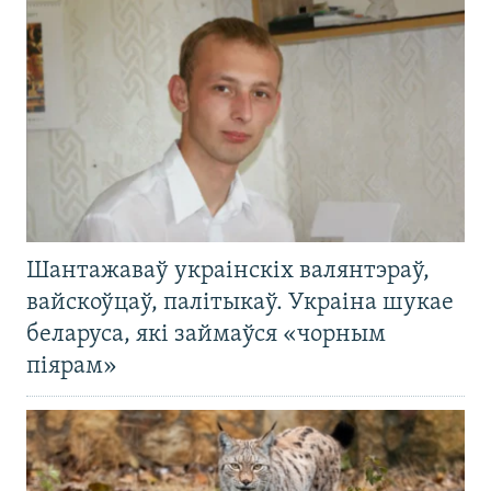
Шантажаваў украінскіх валянтэраў,
вайскоўцаў, палітыкаў. Украіна шукае
беларуса, які займаўся «чорным
піярам»