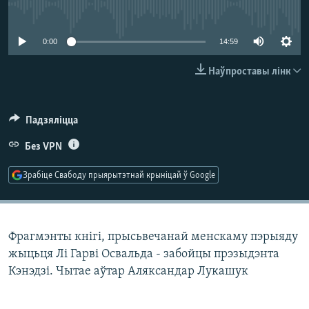
КУЛЬТУРА
МОВА
No media source currently available
КАЛЯНДАР
НА ХВАЛЯХ СВАБОДЫ
0:00
14:59
Наўпроставы лінк
Падзяліцца
Без VPN
Зрабіце Свабоду прыярытэтнай крыніцай ў Google
Фрагмэнты кнігі, прысьвечанай менскаму пэрыяду
жыцьця Лі Гарві Освальда - забойцы прэзыдэнта
Кэнэдзі. Чытае аўтар Аляксандар Лукашук