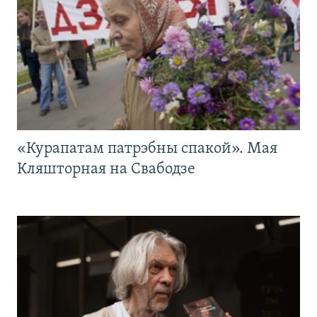
«Курапатам патрэбны спакой». Мая
Кляшторная на Свабодзе