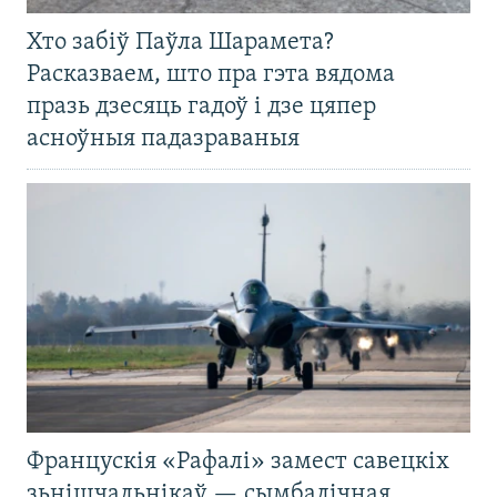
Хто забіў Паўла Шарамета?
Расказваем, што пра гэта вядома
празь дзесяць гадоў і дзе цяпер
асноўныя падазраваныя
Францускія «Рафалі» замест савецкіх
зьнішчальнікаў — сымбалічная