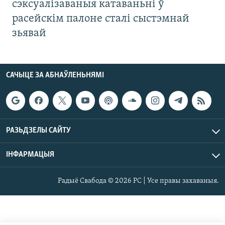
сэксуалізаваныя катаваньні ў
расейскім палоне сталі сыстэмнай
зьявай
САЧЫЦЕ ЗА АБНАЎЛЕНЬНЯМІ
РАЗЬДЗЕЛЫ САЙТУ
ІНФАРМАЦЫЯ
Радыё Свабода © 2026 РС | Усе правы захаваныя.