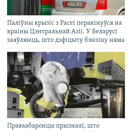
Паліўны крызіс з Расеі перакінуўся на
краіны Цэнтральнай Азіі. У Беларусі
заяўляюць, што дэфіцыту бэнзіну няма
Праваабаронцы прызналі, што