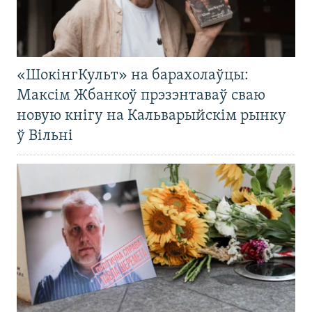
«ШокінгКульт» на барахолаўцы:
Максім Жбанкоў прэзэнтаваў сваю
новую кнігу на Кальварыйскім рынку
ў Вільні