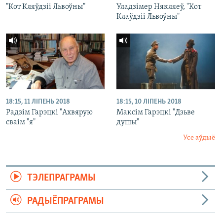
"Кот Кляўдзіі Львоўны"
Уладзімер Някляеў, "Кот
Клаўдзіі Львоўны"
18:15, 11 ЛІПЕНЬ 2018
18:15, 10 ЛІПЕНЬ 2018
Радзім Гарэцкі "Ахвярую
Максім Гарэцкі "Дзьве
сваім "я"
душы"
Усе аўдыё
ТЭЛЕПРАГРАМЫ
РАДЫЁПРАГРАМЫ