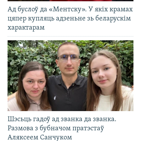
Ад буслоў да «Ментску». У якіх крамах
цяпер купляць адзеньне зь беларускім
характарам
Шэсьць гадоў ад званка да званка.
Размова з бубначом пратэстаў
Аляксеем Санчуком