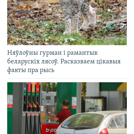
Няўлоўны гурман і рамантык
беларускіх лясоў. Расказваем цікавыя
факты пра рысь