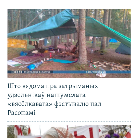
Што вядома пра затрыманых
удзельнікаў нашумелага
«вясёлкавага» фэстывалю пад
Расонамі