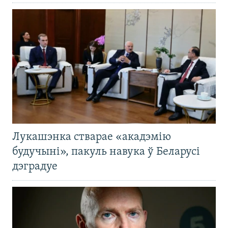
Лукашэнка стварае «акадэмію
будучыні», пакуль навука ў Беларусі
дэградуе