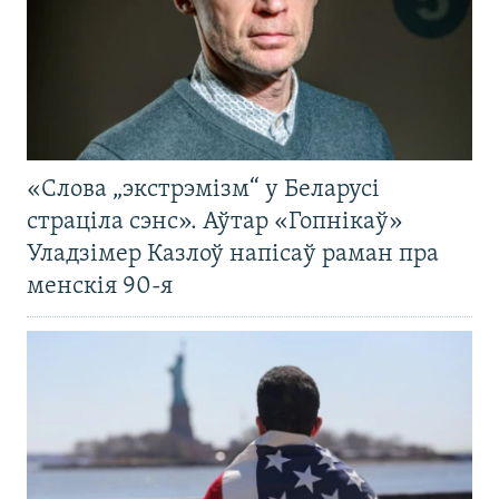
«Слова „экстрэмізм“ у Беларусі
страціла сэнс». Аўтар «Гопнікаў»
Уладзімер Казлоў напісаў раман пра
менскія 90-я