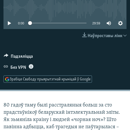
КУЛЬТУРА
МОВА
No media source currently available
КАЛЯНДАР
НА ХВАЛЯХ СВАБОДЫ
0:00
29:59
Наўпроставы лінк
Падзяліцца
Без VPN
Зрабіце Свабоду прыярытэтнай крыніцай ў Google
80 гадоў таму былі расстраляныя больш за сто
прадстаўнікоў беларускай інтэлектуальнай эліты.
Як зьмяніла краіну і людзей «чорная ноч»? Што
павінна адбыцца, каб трагедыя не паўтарылася –