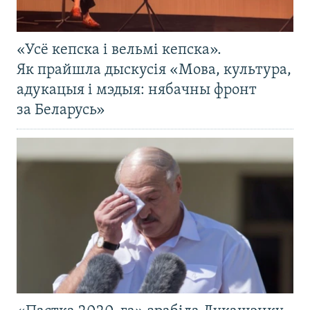
«Усё кепска і вельмі кепска».
Як прайшла дыскусія «Мова, культура,
адукацыя і мэдыя: нябачны фронт
за Беларусь»