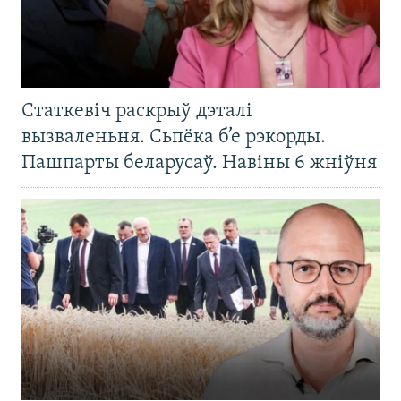
Статкевіч раскрыў дэталі
вызваленьня. Сьпёка б’е рэкорды.
Пашпарты беларусаў. Навіны 6 жніўня