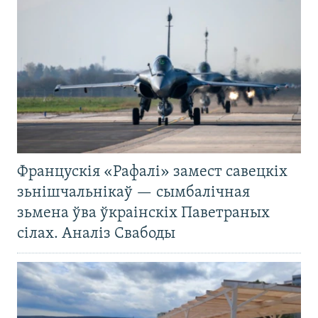
Францускія «Рафалі» замест савецкіх
зьнішчальнікаў — сымбалічная
зьмена ўва ўкраінскіх Паветраных
сілах. Аналіз Свабоды