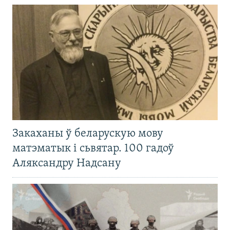
Закаханы ў беларускую мову
матэматык і сьвятар. 100 гадоў
Аляксандру Надсану