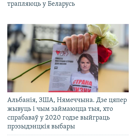
трапляюць у Беларусь
Альбанія, ЗША, Нямеччына. Дзе цяпер
жывуць і чым займаюцца тыя, хто
спрабаваў у 2020 годзе выйграць
прэзыдэнцкія выбары