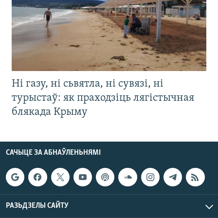
Ні газу, ні сьвятла, ні сувязі, ні
турыстаў: як праходзіць лягістычная
блякада Крыму
САЧЫЦЕ ЗА АБНАЎЛЕНЬНЯМІ
РАЗЬДЗЕЛЫ САЙТУ