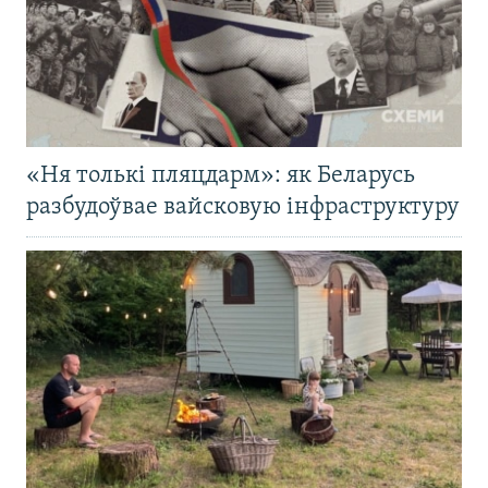
«Ня толькі пляцдарм»: як Беларусь
разбудоўвае вайсковую інфраструктуру