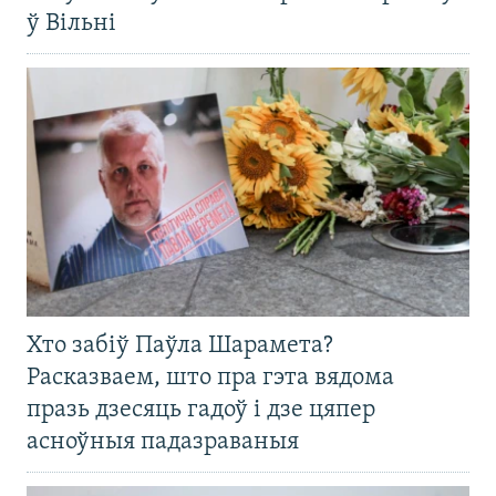
ў Вільні
Хто забіў Паўла Шарамета?
Расказваем, што пра гэта вядома
празь дзесяць гадоў і дзе цяпер
асноўныя падазраваныя