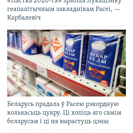
«Пастка 2020-га» зрабіла Лукашэнку
геапалітычным закладнікам Расеі, —
Карбалевіч
Беларусь прадала ў Расею рэкордную
колькасьць цукру. Ці хопіць яго самім
беларусам і ці ня вырастуць цэны