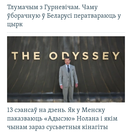
Тлумачым з Гурневічам. Чаму
ўборачную ў Беларусі ператвараюць у
цырк
13 сэансаў на дзень. Як у Менску
паказваюць «Адысэю» Нолана і якім
чынам зараз сусьветныя кінагіты