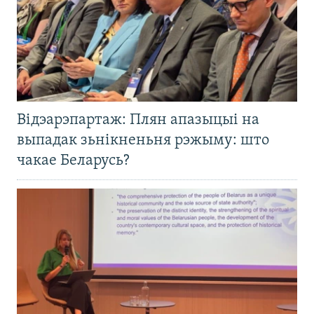
Відэарэпартаж: Плян апазыцыі на
выпадак зьнікненьня рэжыму: што
чакае Беларусь?