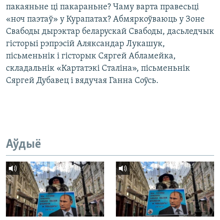
пакаяньне ці пакараньне? Чаму варта правесьці
«ноч паэтаў» у Курапатах? Абмяркоўваюць у Зоне
Свабоды дырэктар беларускай Свабоды, дасьледчык
гісторыі рэпрэсій Аляксандар Лукашук,
пісьменьнік і гісторык Сяргей Абламейка,
складальнік «Картатэкі Сталіна», пісьменьнік
Сяргей Дубавец і вядучая Ганна Соўсь.
Аўдыё