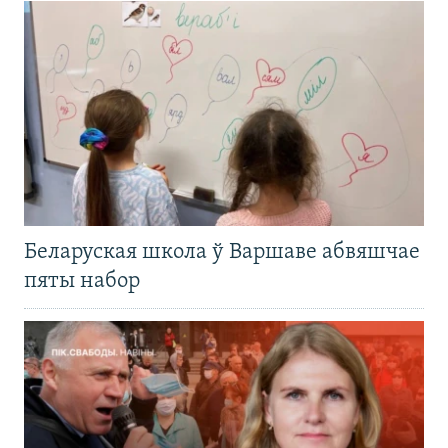
Беларуская школа ў Варшаве абвяшчае
пяты набор