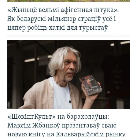
«Жыцьцё вельмі афігенная штука».
Як беларускі мільянэр страціў усё і
цяпер робіць хаткі для турыстаў
«ШокінгКульт» на барахолаўцы:
Максім Жбанкоў прэзэнтаваў сваю
новую кнігу на Кальварыйскім рынку