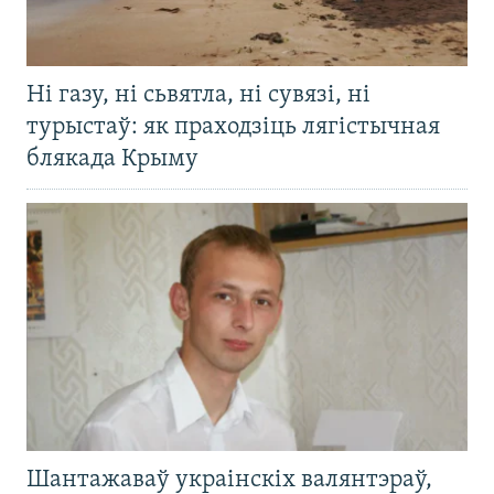
Ні газу, ні сьвятла, ні сувязі, ні
турыстаў: як праходзіць лягістычная
блякада Крыму
Шантажаваў украінскіх валянтэраў,