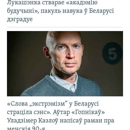
Лукашэнка стварае «акадэмію
будучыні», пакуль навука ў Беларусі
дэградуе
«Слова „экстрэмізм“ у Беларусі
страціла сэнс». Аўтар «Гопнікаў»
Уладзімер Казлоў напісаў раман пра
менскія 90-я