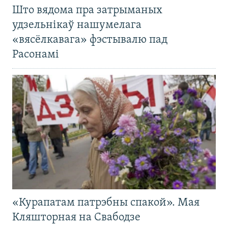
Што вядома пра затрыманых
удзельнікаў нашумелага
«вясёлкавага» фэстывалю пад
Расонамі
«Курапатам патрэбны спакой». Мая
Кляшторная на Свабодзе