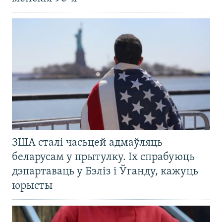
ЗША сталі часьцей адмаўляць
беларусам у прытулку. Іх спрабуюць
дэпартаваць у Бэліз і Ўганду, кажуць
юрысты