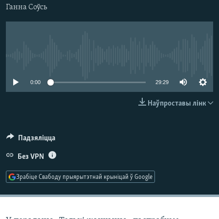
КУЛЬТУРА
МОВА
Ганна Соўсь
КАЛЯНДАР
НА ХВАЛЯХ СВАБОДЫ
No media source currently available
0:00
29:29
Наўпроставы лінк
Падзяліцца
Без VPN
Зрабіце Свабоду прыярытэтнай крыніцай ў Google