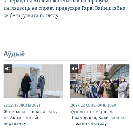
У перадачы «Толькі жанчыны» паспрабуем
паглядзець на справу прадусара Гарві Вайнштэйна
зь беларускага погляду.
Аўдыё
22:12, 15 ЛЮТЫ 2021
18:27, 12 СЬНЕЖАНЬ 2020
Жанчыны — пра адседку
Удзельніцы маршаў,
на Акрэсьціна без
Ціханоўская, Калесьнікава
перадачаў
— жанчыны году