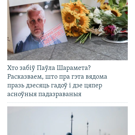
Хто забіў Паўла Шарамета?
Расказваем, што пра гэта вядома
празь дзесяць гадоў і дзе цяпер
асноўныя падазраваныя