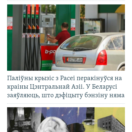
Паліўны крызіс з Расеі перакінуўся на
краіны Цэнтральнай Азіі. У Беларусі
заяўляюць, што дэфіцыту бэнзіну няма