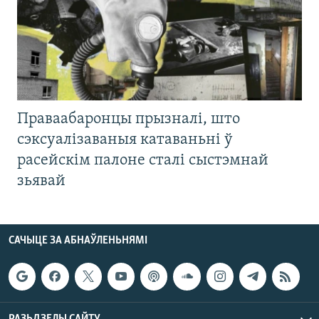
Праваабаронцы прызналі, што
сэксуалізаваныя катаваньні ў
расейскім палоне сталі сыстэмнай
зьявай
САЧЫЦЕ ЗА АБНАЎЛЕНЬНЯМІ
РАЗЬДЗЕЛЫ САЙТУ