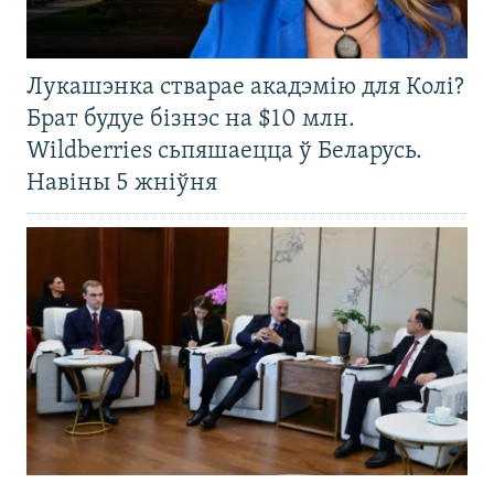
Лукашэнка стварае акадэмію для Колі?
Брат будуе бізнэс на $10 млн.
Wildberries сьпяшаецца ў Беларусь.
Навіны 5 жніўня