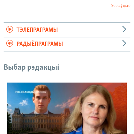
Усе аўдыё
ТЭЛЕПРАГРАМЫ
РАДЫЁПРАГРАМЫ
Выбар рэдакцыі