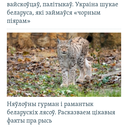
вайскоўцаў, палітыкаў. Украіна шукае
беларуса, які займаўся «чорным
піярам»
Няўлоўны гурман і рамантык
беларускіх лясоў. Расказваем цікавыя
факты пра рысь