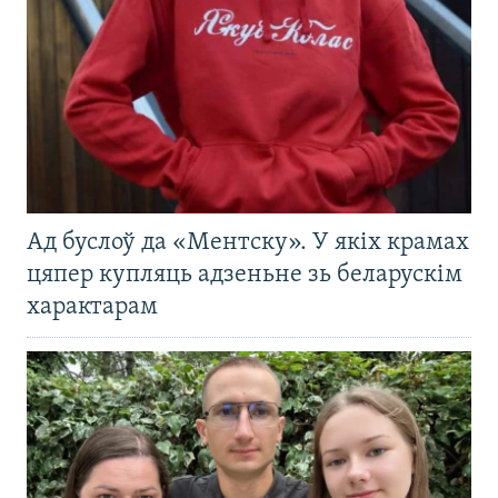
Ад буслоў да «Ментску». У якіх крамах
цяпер купляць адзеньне зь беларускім
характарам