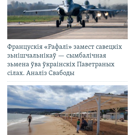
Францускія «Рафалі» замест савецкіх
зьнішчальнікаў — сымбалічная
зьмена ўва ўкраінскіх Паветраных
сілах. Аналіз Свабоды