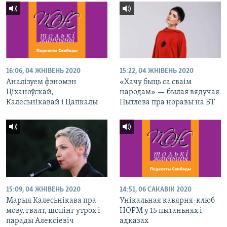
16:06, 04 ЖНІВЕНЬ 2020
15:22, 04 ЖНІВЕНЬ 2020
Аналізуем фэномэн
«Хачу быць са сваім
Ціханоўскай,
народам» — былая вядучая
Калесьнікавай і Цапкалы
Пытлева пра норавы на БТ
15:09, 04 ЖНІВЕНЬ 2020
14:51, 06 САКАВІК 2020
Марыя Калесьнікава пра
Унікальная кавярня-клюб
мову, гвалт, шопінг утрох і
НОРМ у 15 пытаньнях і
парады Алексіевіч
адказах