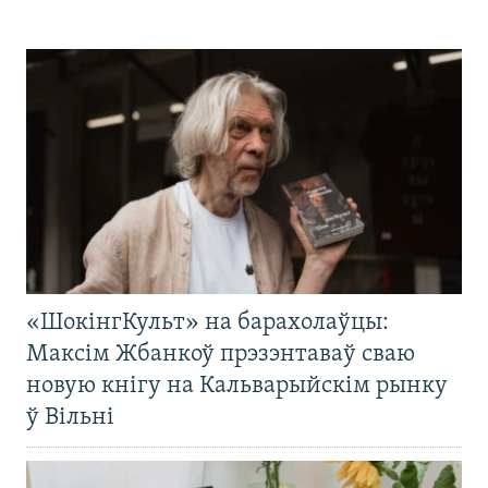
«ШокінгКульт» на барахолаўцы:
Максім Жбанкоў прэзэнтаваў сваю
новую кнігу на Кальварыйскім рынку
ў Вільні