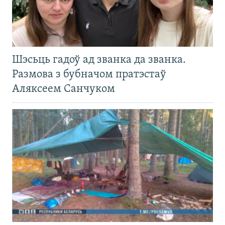
Шэсьць гадоў ад званка да званка.
Размова з бубначом пратэстаў
Аляксеем Санчуком