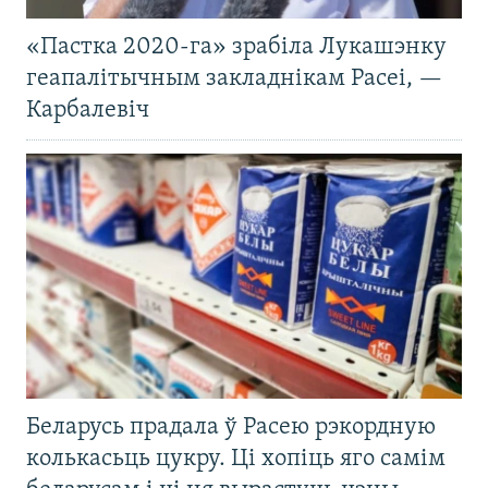
«Пастка 2020-га» зрабіла Лукашэнку
геапалітычным закладнікам Расеі, —
Карбалевіч
Беларусь прадала ў Расею рэкордную
колькасьць цукру. Ці хопіць яго самім