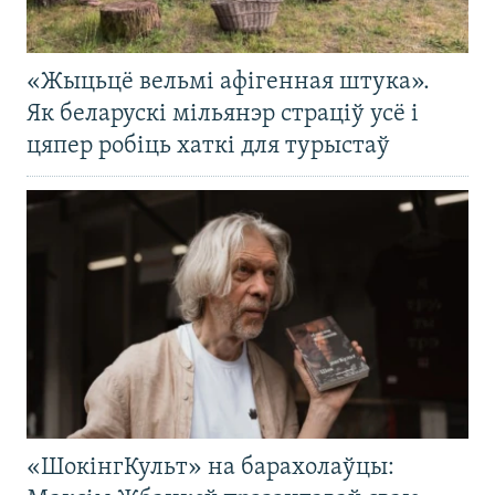
«Жыцьцё вельмі афігенная штука».
Як беларускі мільянэр страціў усё і
цяпер робіць хаткі для турыстаў
«ШокінгКульт» на барахолаўцы: