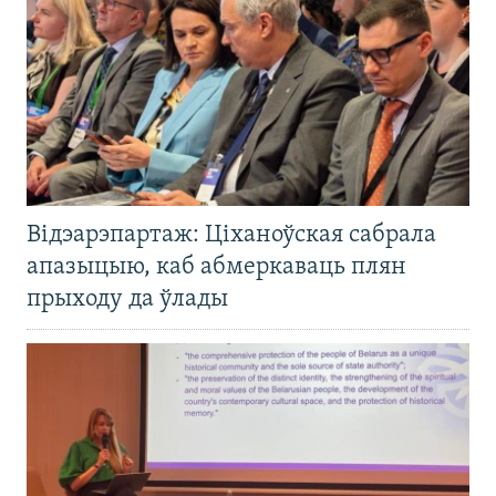
Відэарэпартаж: Ціханоўская сабрала
апазыцыю, каб абмеркаваць плян
прыходу да ўлады