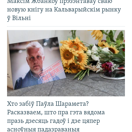
Максім Жбанкоў прэзэнтаваў сваю
новую кнігу на Кальварыйскім рынку
ў Вільні
Хто забіў Паўла Шарамета?
Расказваем, што пра гэта вядома
празь дзесяць гадоў і дзе цяпер
асноўныя падазраваныя