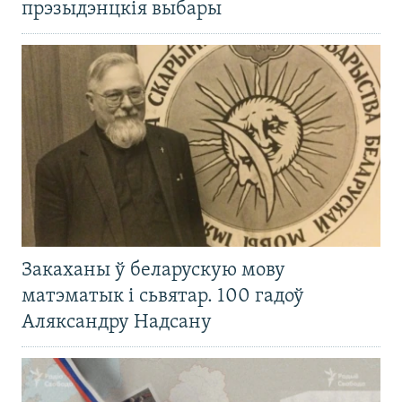
прэзыдэнцкія выбары
Закаханы ў беларускую мову
матэматык і сьвятар. 100 гадоў
Аляксандру Надсану