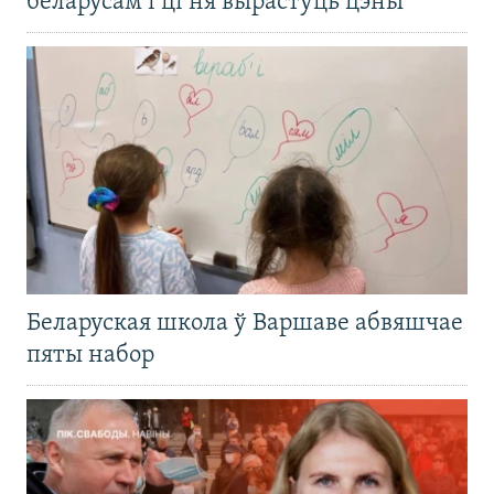
беларусам і ці ня вырастуць цэны
Беларуская школа ў Варшаве абвяшчае
пяты набор