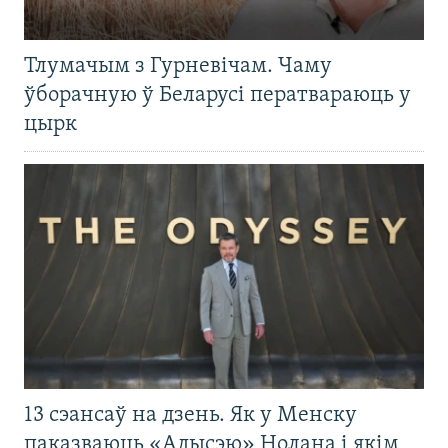
Тлумачым з Гурневічам. Чаму
ўборачную ў Беларусі ператвараюць у
цырк
13 сэансаў на дзень. Як у Менску
паказваюць «Адысэю» Нолана і якім