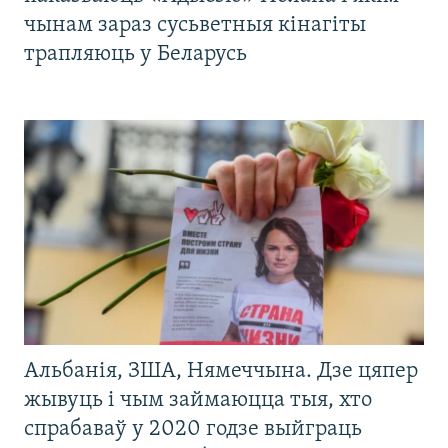
чынам зараз сусьветныя кінагіты
трапляюць у Беларусь
Альбанія, ЗША, Нямеччына. Дзе цяпер
жывуць і чым займаюцца тыя, хто
спрабаваў у 2020 годзе выйграць