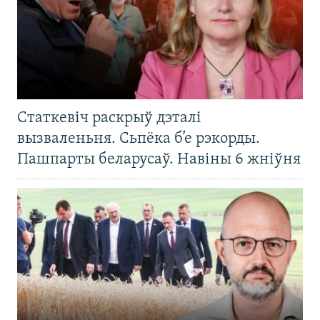
Статкевіч раскрыў дэталі
вызваленьня. Сьпёка б’е рэкорды.
Пашпарты беларусаў. Навіны 6 жніўня