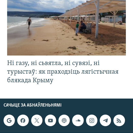
Ні газу, ні сьвятла, ні сувязі, ні
турыстаў: як праходзіць лягістычная
блякада Крыму
САЧЫЦЕ ЗА АБНАЎЛЕНЬНЯМІ