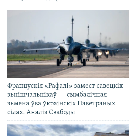
Францускія «Рафалі» замест савецкіх
зьнішчальнікаў — сымбалічная
зьмена ўва ўкраінскіх Паветраных
сілах. Аналіз Свабоды