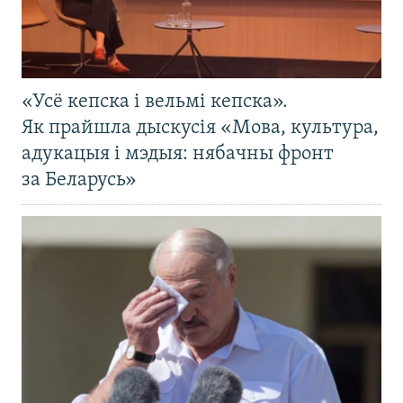
«Усё кепска і вельмі кепска».
Як прайшла дыскусія «Мова, культура,
адукацыя і мэдыя: нябачны фронт
за Беларусь»