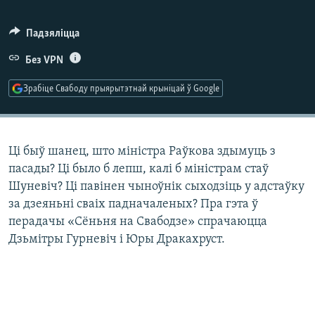
КУЛЬТУРА
МОВА
КАЛЯНДАР
НА ХВАЛЯХ СВАБОДЫ
Падзяліцца
Без VPN
Зрабіце Свабоду прыярытэтнай крыніцай ў Google
Ці быў шанец, што міністра Раўкова здымуць з
пасады? Ці было б лепш, калі б міністрам стаў
Шуневіч? Ці павінен чыноўнік сыходзіць у адстаўку
за дзеяньні сваіх падначаленых? Пра гэта ў
перадачы «Сёньня на Свабодзе» спрачаюцца
Дзьмітры Гурневіч і Юры Дракахруст.