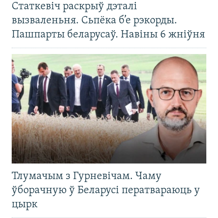
Статкевіч раскрыў дэталі
вызваленьня. Сьпёка б’е рэкорды.
Пашпарты беларусаў. Навіны 6 жніўня
Тлумачым з Гурневічам. Чаму
ўборачную ў Беларусі ператвараюць у
цырк