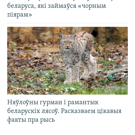
беларуса, які займаўся «чорным
піярам»
Няўлоўны гурман і рамантык
беларускіх лясоў. Расказваем цікавыя
факты пра рысь