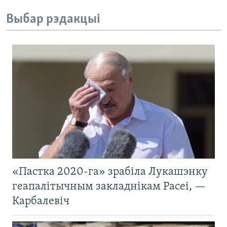
Выбар рэдакцыі
«Пастка 2020-га» зрабіла Лукашэнку
геапалітычным закладнікам Расеі, —
Карбалевіч