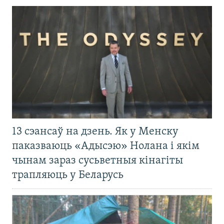
13 сэансаў на дзень. Як у Менску
паказваюць «Адысэю» Нолана і якім
чынам зараз сусьветныя кінагіты
трапляюць у Беларусь