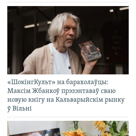
«ШокінгКульт» на барахолаўцы:
Максім Жбанкоў прэзэнтаваў сваю
новую кнігу на Кальварыйскім рынку
ў Вільні