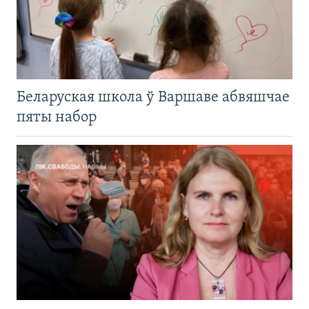
Беларуская школа ў Варшаве абвяшчае
пяты набор