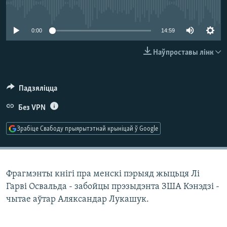
КУЛЬТУРА
МОВА
No media source currently available
КАЛЯНДАР
НА ХВАЛЯХ СВАБОДЫ
0:00
14:59
Наўпроставы лінк
Падзяліцца
Без VPN
Зрабіце Свабоду прыярытэтнай крыніцай ў Google
Фрагмэнты кнігі пра менскі пэрыяд жыцьця Лі
Гарві Освальда - забойцы прэзыдэнта ЗША Кэнэдзі -
чытае аўтар Аляксандар Лукашук.