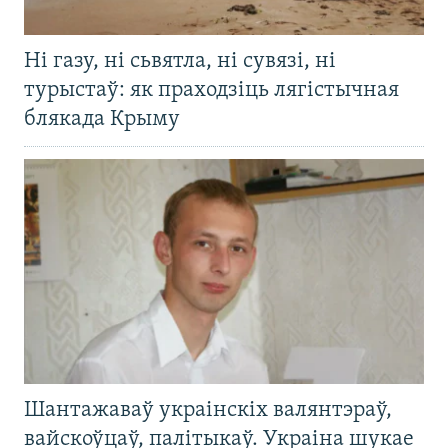
Ні газу, ні сьвятла, ні сувязі, ні
турыстаў: як праходзіць лягістычная
блякада Крыму
Шантажаваў украінскіх валянтэраў,
вайскоўцаў, палітыкаў. Украіна шукае