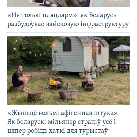
«Ня толькі пляцдарм»: як Беларусь
разбудоўвае вайсковую інфраструктуру
«Жыцьцё вельмі афігенная штука».
Як беларускі мільянэр страціў усё і
цяпер робіць хаткі для турыстаў