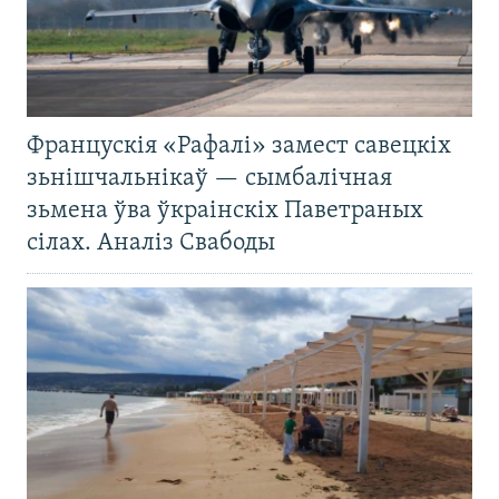
Францускія «Рафалі» замест савецкіх
зьнішчальнікаў — сымбалічная
зьмена ўва ўкраінскіх Паветраных
сілах. Аналіз Свабоды