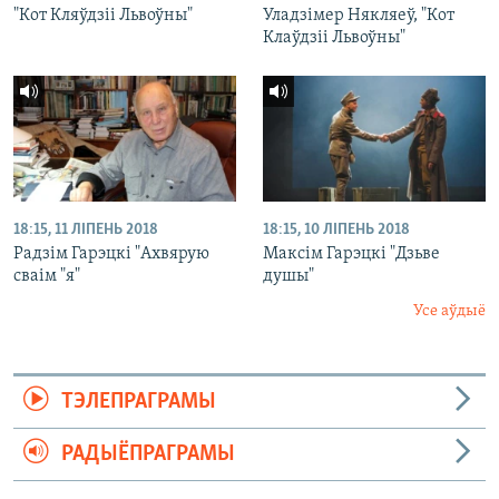
"Кот Кляўдзіі Львоўны"
Уладзімер Някляеў, "Кот
Клаўдзіі Львоўны"
18:15, 11 ЛІПЕНЬ 2018
18:15, 10 ЛІПЕНЬ 2018
Радзім Гарэцкі "Ахвярую
Максім Гарэцкі "Дзьве
сваім "я"
душы"
Усе аўдыё
ТЭЛЕПРАГРАМЫ
РАДЫЁПРАГРАМЫ