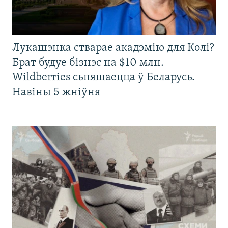
Лукашэнка стварае акадэмію для Колі?
Брат будуе бізнэс на $10 млн.
Wildberries сьпяшаецца ў Беларусь.
Навіны 5 жніўня