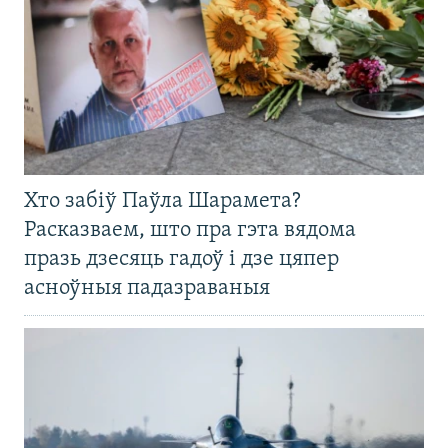
Хто забіў Паўла Шарамета?
Расказваем, што пра гэта вядома
празь дзесяць гадоў і дзе цяпер
асноўныя падазраваныя