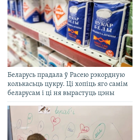
Беларусь прадала ў Расею рэкордную
колькасьць цукру. Ці хопіць яго самім
беларусам і ці ня вырастуць цэны