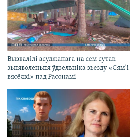
Вызвалілі асуджанага на сем сутак
зьняволеньня ўдзельніка зьезду «Сям’і
вясёлкі» пад Расонамі