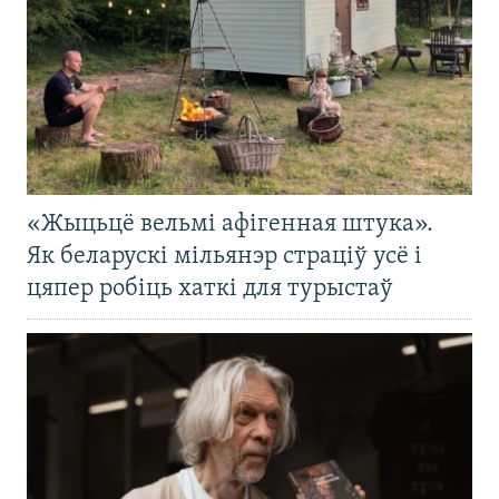
«Жыцьцё вельмі афігенная штука».
Як беларускі мільянэр страціў усё і
цяпер робіць хаткі для турыстаў