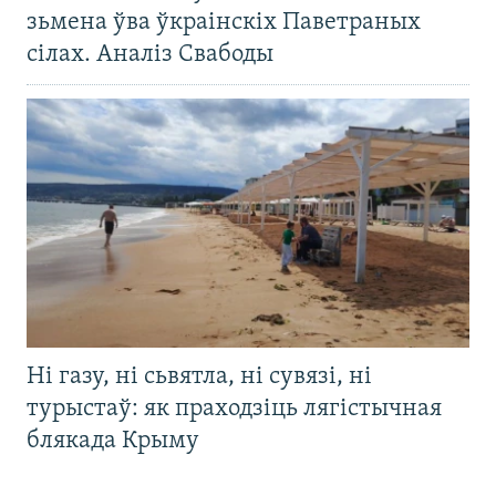
зьмена ўва ўкраінскіх Паветраных
сілах. Аналіз Свабоды
Ні газу, ні сьвятла, ні сувязі, ні
турыстаў: як праходзіць лягістычная
блякада Крыму