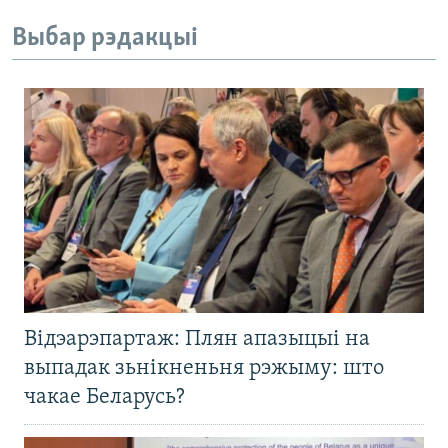
Выбар рэдакцыі
Відэарэпартаж: Плян апазыцыі на
выпадак зьнікненьня рэжыму: што
чакае Беларусь?