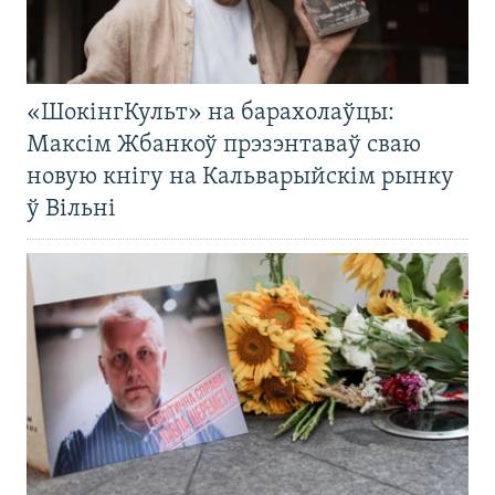
«ШокінгКульт» на барахолаўцы:
Максім Жбанкоў прэзэнтаваў сваю
новую кнігу на Кальварыйскім рынку
ў Вільні