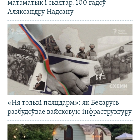
матэматык і сьвятар. 100 гадоў
Аляксандру Надсану
«Ня толькі пляцдарм»: як Беларусь
разбудоўвае вайсковую інфраструктуру