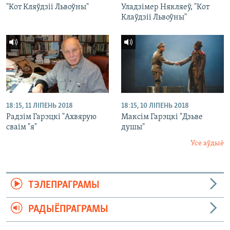
"Кот Кляўдзіі Львоўны"
Уладзімер Някляеў, "Кот
Клаўдзіі Львоўны"
18:15, 11 ЛІПЕНЬ 2018
18:15, 10 ЛІПЕНЬ 2018
Радзім Гарэцкі "Ахвярую
Максім Гарэцкі "Дзьве
сваім "я"
душы"
Усе аўдыё
ТЭЛЕПРАГРАМЫ
РАДЫЁПРАГРАМЫ