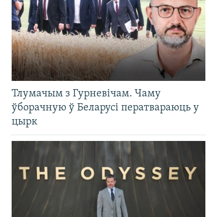
Тлумачым з Гурневічам. Чаму
ўборачную ў Беларусі ператвараюць у
цырк