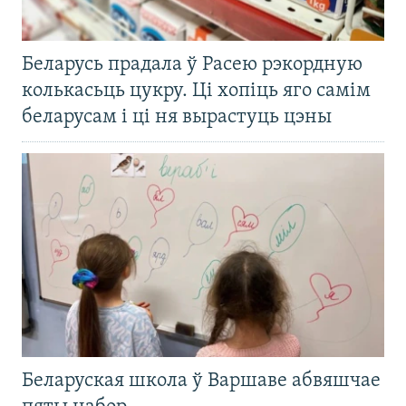
Беларусь прадала ў Расею рэкордную
колькасьць цукру. Ці хопіць яго самім
беларусам і ці ня вырастуць цэны
Беларуская школа ў Варшаве абвяшчае