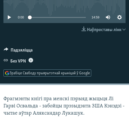
КУЛЬТУРА
МОВА
No media source currently available
КАЛЯНДАР
НА ХВАЛЯХ СВАБОДЫ
0:00
14:59
Наўпроставы лінк
Падзяліцца
Без VPN
Зрабіце Свабоду прыярытэтнай крыніцай ў Google
Фрагмэнты кнігі пра менскі пэрыяд жыцьця Лі
Гарві Освальда - забойцы прэзыдэнта ЗША Кэнэдзі -
чытае аўтар Аляксандар Лукашук.