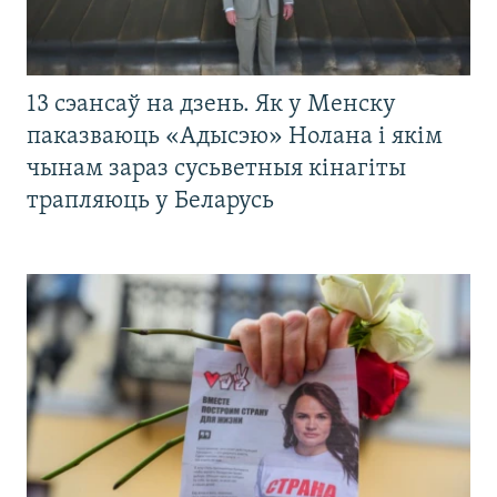
13 сэансаў на дзень. Як у Менску
паказваюць «Адысэю» Нолана і якім
чынам зараз сусьветныя кінагіты
трапляюць у Беларусь