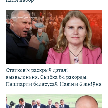
пяты набор
Статкевіч раскрыў дэталі
вызваленьня. Сьпёка б’е рэкорды.
Пашпарты беларусаў. Навіны 6 жніўня