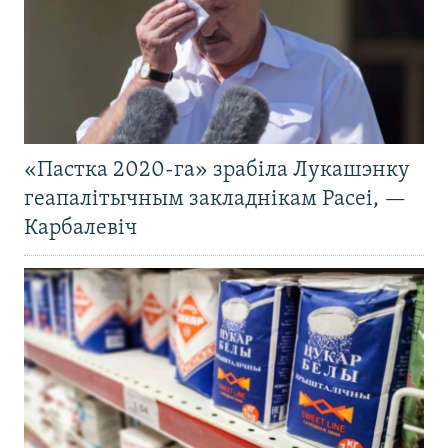
«Пастка 2020-га» зрабіла Лукашэнку
геапалітычным закладнікам Расеі, —
Карбалевіч