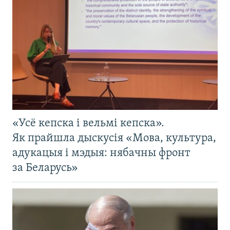
«Усё кепска і вельмі кепска».
Як прайшла дыскусія «Мова, культура,
адукацыя і мэдыя: нябачны фронт
за Беларусь»