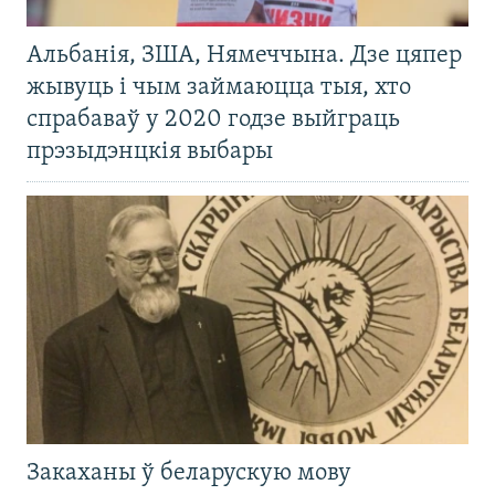
Альбанія, ЗША, Нямеччына. Дзе цяпер
жывуць і чым займаюцца тыя, хто
спрабаваў у 2020 годзе выйграць
прэзыдэнцкія выбары
Закаханы ў беларускую мову