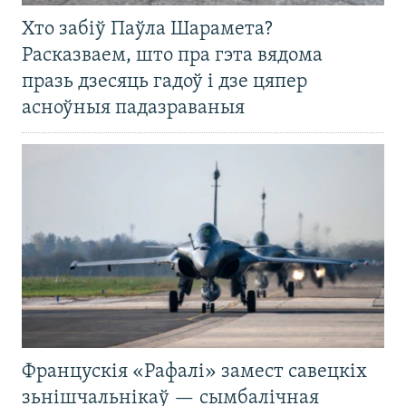
Хто забіў Паўла Шарамета?
Расказваем, што пра гэта вядома
празь дзесяць гадоў і дзе цяпер
асноўныя падазраваныя
Францускія «Рафалі» замест савецкіх
зьнішчальнікаў — сымбалічная