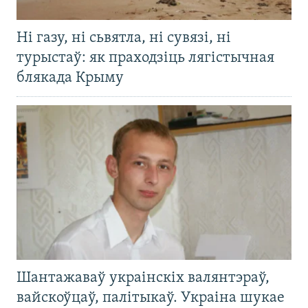
Ні газу, ні сьвятла, ні сувязі, ні
турыстаў: як праходзіць лягістычная
блякада Крыму
Шантажаваў украінскіх валянтэраў,
вайскоўцаў, палітыкаў. Украіна шукае