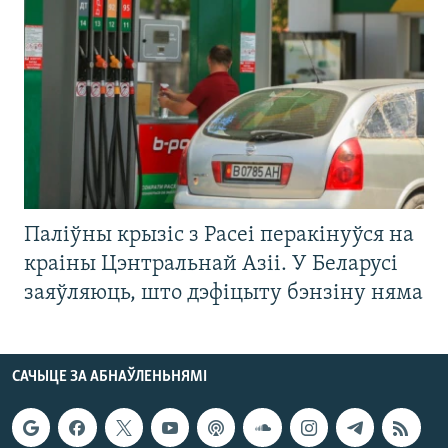
Паліўны крызіс з Расеі перакінуўся на
краіны Цэнтральнай Азіі. У Беларусі
заяўляюць, што дэфіцыту бэнзіну няма
САЧЫЦЕ ЗА АБНАЎЛЕНЬНЯМІ