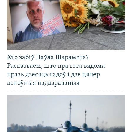
Хто забіў Паўла Шарамета?
Расказваем, што пра гэта вядома
празь дзесяць гадоў і дзе цяпер
асноўныя падазраваныя