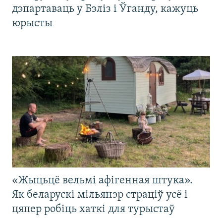
дэпартаваць у Бэліз і Ўганду, кажуць
юрысты
«Жыцьцё вельмі афігенная штука».
Як беларускі мільянэр страціў усё і
цяпер робіць хаткі для турыстаў