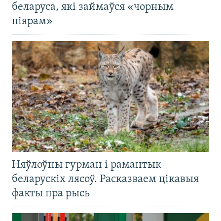
беларуса, які займаўся «чорным
піярам»
Няўлоўны гурман і рамантык
беларускіх лясоў. Расказваем цікавыя
факты пра рысь