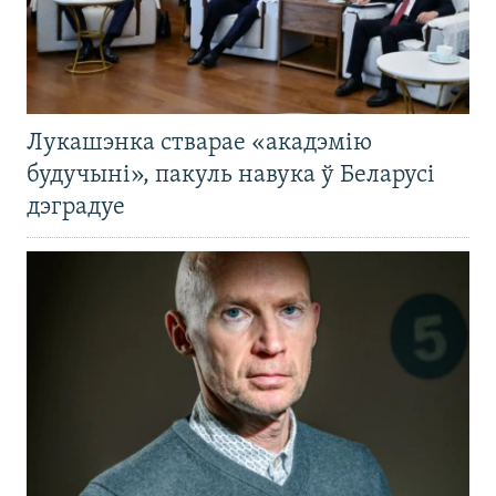
Лукашэнка стварае «акадэмію
будучыні», пакуль навука ў Беларусі
дэградуе