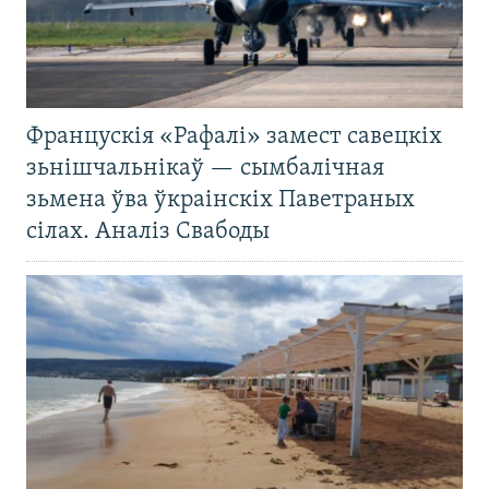
Францускія «Рафалі» замест савецкіх
зьнішчальнікаў — сымбалічная
зьмена ўва ўкраінскіх Паветраных
сілах. Аналіз Свабоды