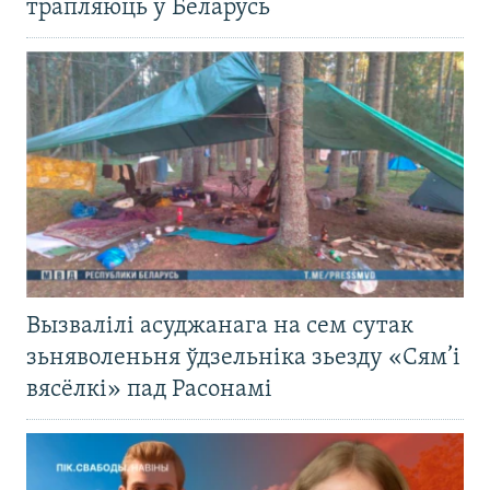
трапляюць у Беларусь
Вызвалілі асуджанага на сем сутак
зьняволеньня ўдзельніка зьезду «Сям’і
вясёлкі» пад Расонамі