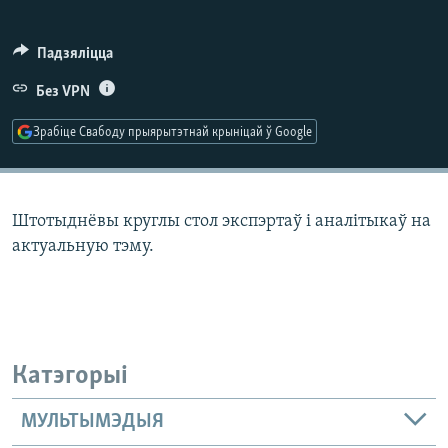
КУЛЬТУРА
МОВА
КАЛЯНДАР
НА ХВАЛЯХ СВАБОДЫ
Падзяліцца
Без VPN
Зрабіце Свабоду прыярытэтнай крыніцай ў Google
Штотыднёвы круглы стол экспэртаў і аналітыкаў на
актуальную тэму.
Катэгорыі
МУЛЬТЫМЭДЫЯ