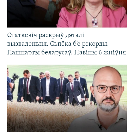
Статкевіч раскрыў дэталі
вызваленьня. Сьпёка б’е рэкорды.
Пашпарты беларусаў. Навіны 6 жніўня