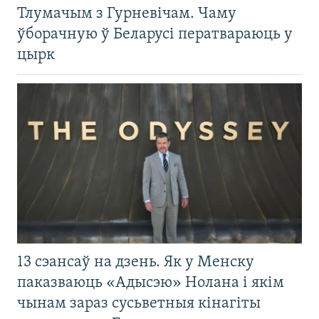
Тлумачым з Гурневічам. Чаму
ўборачную ў Беларусі ператвараюць у
цырк
13 сэансаў на дзень. Як у Менску
паказваюць «Адысэю» Нолана і якім
чынам зараз сусьветныя кінагіты