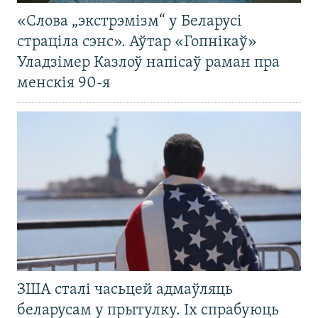
«Слова „экстрэмізм“ у Беларусі
страціла сэнс». Аўтар «Гопнікаў»
Уладзімер Казлоў напісаў раман пра
менскія 90-я
ЗША сталі часьцей адмаўляць
беларусам у прытулку. Іх спрабуюць