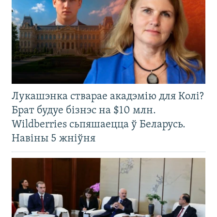
Лукашэнка стварае акадэмію для Колі?
Брат будуе бізнэс на $10 млн.
Wildberries сьпяшаецца ў Беларусь.
Навіны 5 жніўня