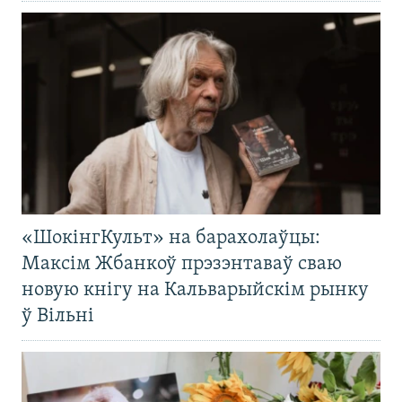
«ШокінгКульт» на барахолаўцы:
Максім Жбанкоў прэзэнтаваў сваю
новую кнігу на Кальварыйскім рынку
ў Вільні