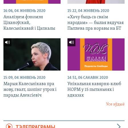
16:06, 04 ЖНІВЕНЬ 2020
15:22, 04 ЖНІВЕНЬ 2020
Аналізуем фэномэн
«Хачу быць са сваім
Ціханоўскай,
народам» — былая вядучая
Калесьнікавай і Цапкалы
Пытлева пра норавы на БТ
15:09, 04 ЖНІВЕНЬ 2020
14:51, 06 САКАВІК 2020
Марыя Калесьнікава пра
Унікальная кавярня-клюб
мову, гвалт, шопінг утрох і
НОРМ у 15 пытаньнях і
парады Алексіевіч
адказах
Усе аўдыё
ТЭЛЕПРАГРАМЫ