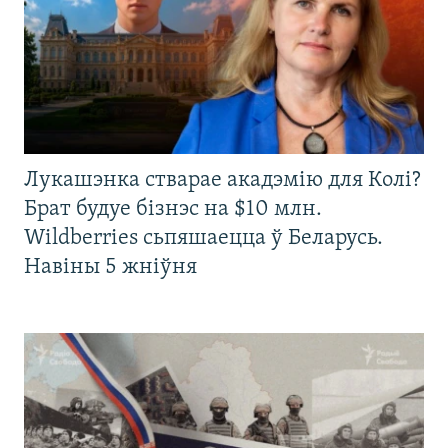
Лукашэнка стварае акадэмію для Колі?
Брат будуе бізнэс на $10 млн.
Wildberries сьпяшаецца ў Беларусь.
Навіны 5 жніўня