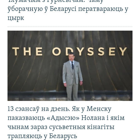
Тлумачым з Гурневічам. Чаму
ўборачную ў Беларусі ператвараюць у
цырк
13 сэансаў на дзень. Як у Менску
паказваюць «Адысэю» Нолана і якім
чынам зараз сусьветныя кінагіты
трапляюць у Беларусь