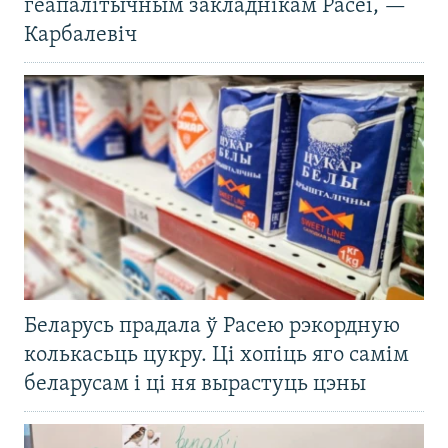
геапалітычным закладнікам Расеі, —
Карбалевіч
Беларусь прадала ў Расею рэкордную
колькасьць цукру. Ці хопіць яго самім
беларусам і ці ня вырастуць цэны