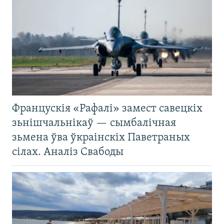
Францускія «Рафалі» замест савецкіх
зьнішчальнікаў — сымбалічная
зьмена ўва ўкраінскіх Паветраных
сілах. Аналіз Свабоды