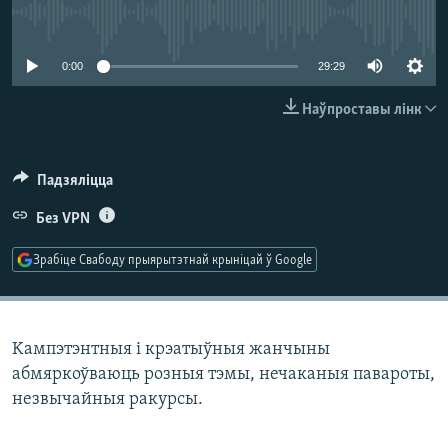
КУЛЬТУРА
МОВА
No media source currently available
КАЛЯНДАР
НА ХВАЛЯХ СВАБОДЫ
0:00
29:29
Наўпроставы лінк
Падзяліцца
Без VPN
Зрабіце Свабоду прыярытэтнай крыніцай ў Google
Kампэтэнтныя і крэатыўныя жанчыны
абмяркоўваюць розныя тэмы, нечаканыя павароты,
незвычайныя ракурсы.