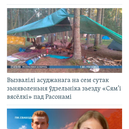
Вызвалілі асуджанага на сем сутак
зьняволеньня ўдзельніка зьезду «Сям’і
вясёлкі» пад Расонамі