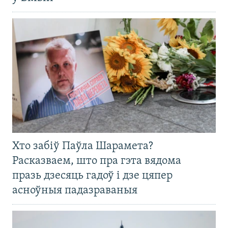
Хто забіў Паўла Шарамета?
Расказваем, што пра гэта вядома
празь дзесяць гадоў і дзе цяпер
асноўныя падазраваныя