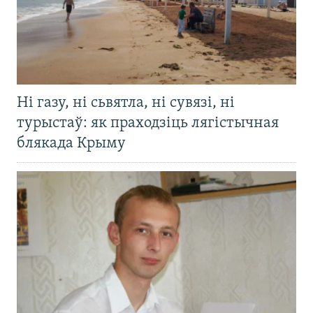
Ні газу, ні сьвятла, ні сувязі, ні
турыстаў: як праходзіць лягістычная
блякада Крыму