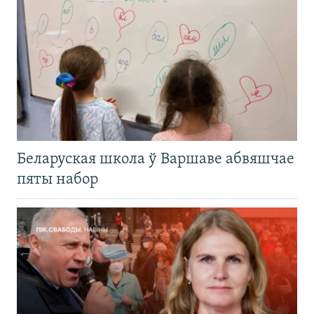
Беларуская школа ў Варшаве абвяшчае
пяты набор