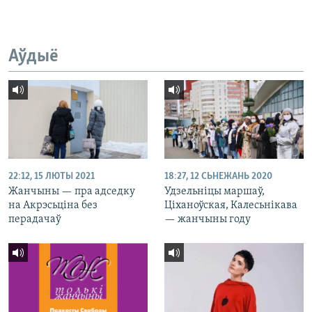
Аўдыё
22:12, 15 ЛЮТЫ 2021
18:27, 12 СЬНЕЖАНЬ 2020
Жанчыны — пра адседку
Удзельніцы маршаў,
на Акрэсьціна без
Ціханоўская, Калесьнікава
перадачаў
— жанчыны году