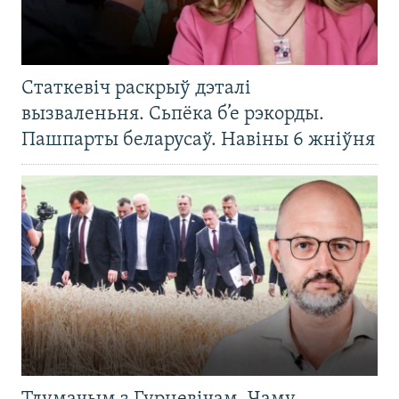
Статкевіч раскрыў дэталі
вызваленьня. Сьпёка б’е рэкорды.
Пашпарты беларусаў. Навіны 6 жніўня