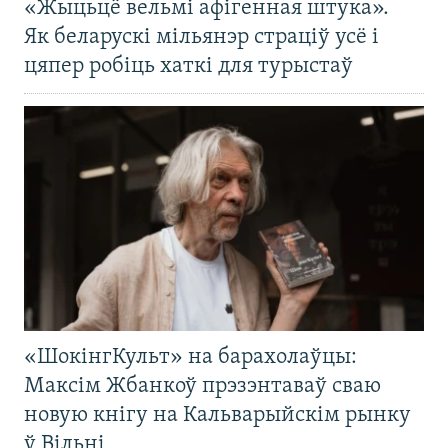
«Жыцьцё вельмі афігенная штука».
Як беларускі мільянэр страціў усё і
цяпер робіць хаткі для турыстаў
«ШокінгКульт» на барахолаўцы:
Максім Жбанкоў прэзэнтаваў сваю
новую кнігу на Кальварыйскім рынку
ў Вільні