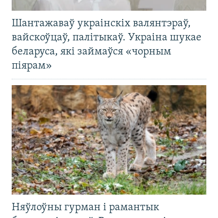
Шантажаваў украінскіх валянтэраў,
вайскоўцаў, палітыкаў. Украіна шукае
беларуса, які займаўся «чорным
піярам»
Няўлоўны гурман і рамантык